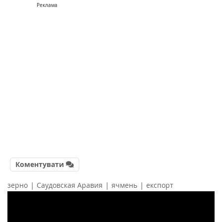
Реклама
Коментувати
|
|
|
зерно
Саудовская Аравия
ячмень
експорт