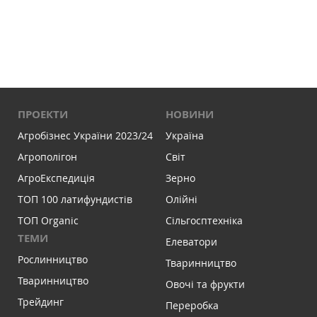
ПРОЕКТИ
НОВИНИ
Агробізнес України 2023/24
Україна
Агрополігон
Світ
АгроЕкспедиція
Зерно
ТОП 100 латифундистів
Олійні
ТОП Organic
Сільгосптехніка
ТЕМИ
Елеватори
Рослинництво
Тваринництво
Тваринництво
Овочі та фрукти
Трейдинг
Переробка