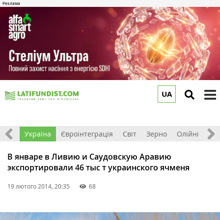
UA
to
m
Все
Україна
Євроінтеграція
Світ
Зерно
Олійні
До
В январе в Ливию и Саудовскую Аравию
экспортировали 46 тыс т украинского ячменя
19 лютого 2014, 20:35
68