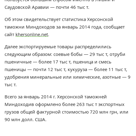
Саудовской Аравии — почти 46 тыс т.
Об этом свидетельствует статистика Херсонской
таможни Миндоходов за январь 2014 года, сообщает
сайт
khersonline.net
.
Далее экспортируемые товары распределились
следующим образом: соевые бобы — 29 тыс т, отруби
пшеничные — более 17 тыс т, пшеница и смесь
пшеницы — почти 12 тыс т, кукуруза — более 11 тыс т,
удобрения минеральные или химические, азотные — 9
тыс т.
Всего за январь 2014 г. Херсонской таможней
Миндоходив оформлено более 263 тыс т экспортных
грузов общей фактурной стоимостью 720 млн грн, или
90 млн долл. США.