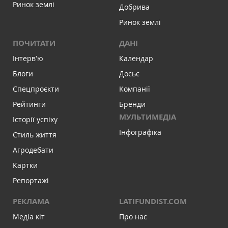
Ринок землі
Добрива
Ринок землі
ПОЧИТАТИ
ДАНІ
Інтервʼю
Календар
Блоги
Досьє
Спецпроєкти
Компанії
Рейтинги
Бренди
МУЛЬТИМЕДІА
Історії успіху
Інфографіка
Стиль життя
Агродебати
Картки
Репортажі
РЕКЛАМА
LATIFUNDIST.COM
Медіа кіт
Про нас