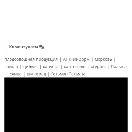
Коментувати
|
|
|
плодоовощная продукция
АПК-Информ
морковь
|
|
|
|
|
свекла
цибуля
капуста
картофель
огурцы
Польша
|
|
|
слива
виноград
Гетьман Татьяна