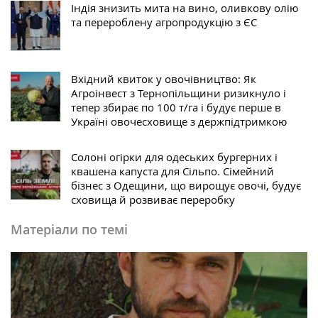
Індія знизить мита на вино, оливкову олію
та перероблену агропродукцію з ЄС
Вхідний квиток у овочівництво: Як
Агроінвест з Тернопільщини ризикнуло і
тепер збирає по 100 т/га і будує перше в
Україні овочесховище з держпідтримкою
Солоні огірки для одеських бургерних і
квашена капуста для Сільпо. Cімейний
бізнес з Одещини, що вирощує овочі, будує
сховища й розвиває переробку
Матеріали по темі