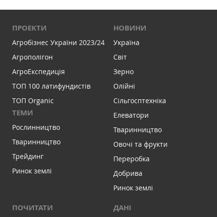
ПРОЕКТИ
НОВИНИ
Агробізнес України 2023/24
Україна
Агрополігон
Світ
АгроЕкспедиція
Зерно
ТОП 100 латифундистів
Олійні
ТОП Organic
Сільгосптехніка
ТЕМИ
Елеватори
Рослинництво
Тваринництво
Тваринництво
Овочі та фрукти
Трейдинг
Переробка
Ринок землі
Добрива
Ринок землі
ПОЧИТАТИ
ДАНІ