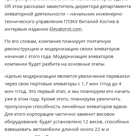
Об этом рассказал заместитель директора департамента
элеваторной деятельности – начальник инженерно-
технического управления ГПЗКУ Виталий Костив в
интервью изданию
Elevatorist.com
.
По его словам, компания планирует поэтапную
реконструкцию и модернизацию своих элеваторов
начиная с этого года. Модернизация элеваторов
компании будет разбита на основные этапы.
«Целью модернизации является увеличение перевалки
через свои портовые элеваторы с 1,7 млн т/год до 4
млн т/год. Это первый этап, и мы планируем его начать
уже в этом году. Кроме этого, планируем увеличить
пропускную способность линейных элеваторов вдвое.
Для этого корпорация частично заменит весовое
оборудование: будет установлено 12 весов, способных
взвешивать автомобили длиной около 22 м и