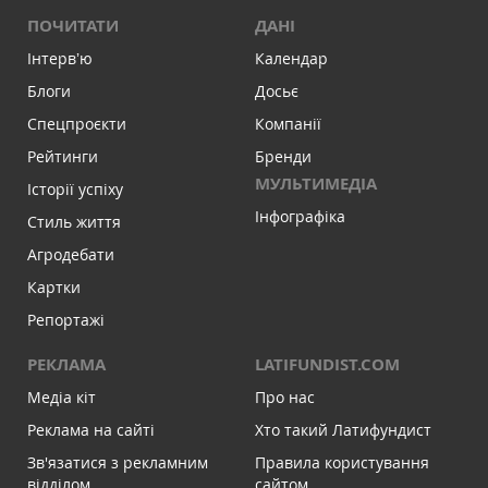
ПОЧИТАТИ
ДАНІ
Інтервʼю
Календар
Блоги
Досьє
Спецпроєкти
Компанії
Рейтинги
Бренди
МУЛЬТИМЕДІА
Історії успіху
Інфографіка
Стиль життя
Агродебати
Картки
Репортажі
РЕКЛАМА
LATIFUNDIST.COM
Медіа кіт
Про нас
Реклама на сайті
Хто такий Латифундист
Зв'язатися з рекламним
Правила користування
відділом
сайтом