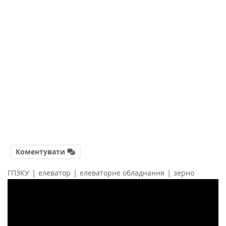
Коментувати
|
|
|
ГПЗКУ
елеватор
елеваторне обладнання
зерно