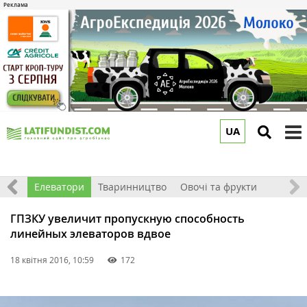
UA
to
m
землі
Елеватори
Тваринництво
Овочі та фрукти
ГПЗКУ увеличит пропускную способность
линейных элеваторов вдвое
18 квітня 2016, 10:59
172