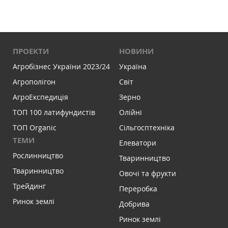
ПРОЕКТИ
НОВИНИ
Агробізнес України 2023/24
Україна
Агрополігон
Світ
АгроЕкспедиція
Зерно
ТОП 100 латифундистів
Олійні
ТОП Organic
Сільгосптехніка
ТЕМИ
Елеватори
Рослинництво
Тваринництво
Тваринництво
Овочі та фрукти
Трейдинг
Переробка
Ринок землі
Добрива
Ринок землі