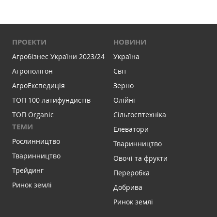
ПРОЕКТИ
НОВИНИ
Агробізнес України 2023/24
Україна
Агрополігон
Світ
АгроЕкспедиція
Зерно
ТОП 100 латифундистів
Олійні
ТОП Organic
Сільгосптехніка
ТЕМИ
Елеватори
Рослинництво
Тваринництво
Тваринництво
Овочі та фрукти
Трейдинг
Переробка
Ринок землі
Добрива
Ринок землі