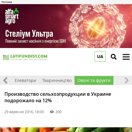
UA
to
m
землі
Елеватори
Тваринництво
Овочі та фрукти
Производство сельхозпродукции в Украине
подорожало на 12%
29 вересня 2016, 18:00
200