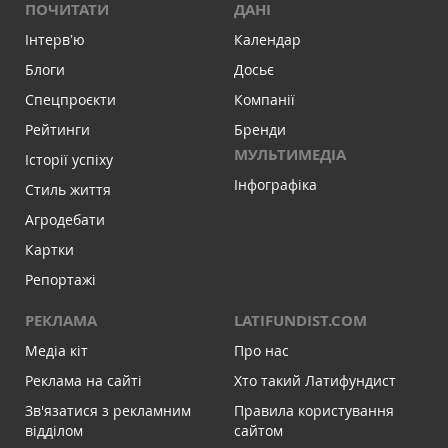
ПОЧИТАТИ
ДАНІ
Інтервʼю
Календар
Блоги
Досьє
Спецпроєкти
Компанії
Рейтинги
Бренди
МУЛЬТИМЕДІА
Історії успіху
Інфографіка
Стиль життя
Агродебати
Картки
Репортажі
РЕКЛАМА
LATIFUNDIST.COM
Медіа кіт
Про нас
Реклама на сайті
Хто такий Латифундист
Зв'язатися з рекламним
Правила користування
відділом
сайтом