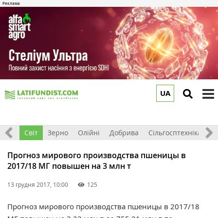
UA
to
m
ація
Світ
Зерно
Олійні
Добрива
Сільгосптехніка
П
Прогноз мирового производства пшеницы в
2017/18 МГ повышен на 3 млн т
13 грудня 2017, 10:00
125
Прогноз мирового производства пшеницы в 2017/18