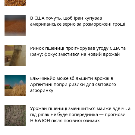
В США хочуть, щоб Іран купував
американське зерно за розморожені гроші
Ринок пшениці проігнорував угоду США та
Ірану: фокус змістився на новий врожай
Ель-Ніньйо може збільшити врожаї в
Аргентині попри ризики для світового
агроринку
Урожай пшениці зменшиться майже вдвічі, а
під ріпак не буде попередника — прогнози
НІБУЛОН після посівної озимих