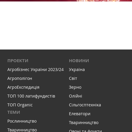
ПРОЕКТИ
НОВИНИ
Агробізнес України 2023/24
Україна
Агрополігон
Світ
АгроЕкспедиція
Зерно
ТОП 100 латифундистів
Олійні
ТОП Organic
Сільгосптехніка
ТЕМИ
Елеватори
Рослинництво
Тваринництво
Тваринництво
Овочі та фрукти