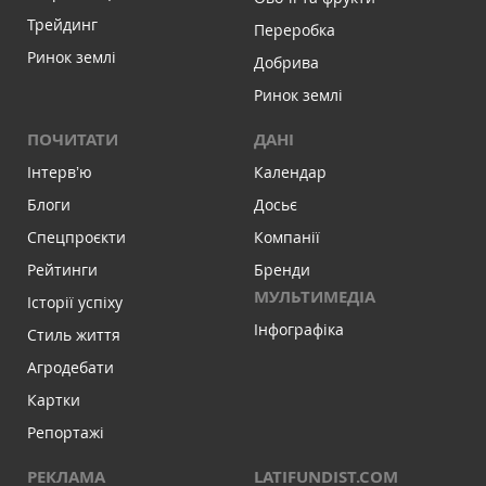
Трейдинг
Переробка
Ринок землі
Добрива
Ринок землі
ПОЧИТАТИ
ДАНІ
Інтервʼю
Календар
Блоги
Досьє
Спецпроєкти
Компанії
Рейтинги
Бренди
МУЛЬТИМЕДІА
Історії успіху
Інфографіка
Стиль життя
Агродебати
Картки
Репортажі
РЕКЛАМА
LATIFUNDIST.COM