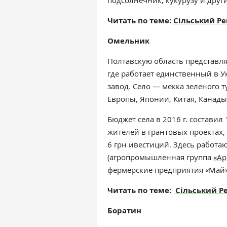
подсолнечник, кукурузу и друг
Читать по теме:
Сільський Ре
Омельник
Полтавскую область представля
где работает единственный в
завод. Село — мекка зеленого 
Европы, Японии, Китая, Канады
Бюджет села в 2016 г. составил
жителей в грантовых проектах,
6 грн ивестиций. Здесь работаю
(агропромышленная группа
«Ар
фермерские предприятия «Май»
Читать по теме:
Сільський Р
Боратин