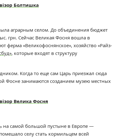
евізор Болтишка
была аграрным селом. До объединения бюджет
ыс. грн. Сейчас Великая Фосня вошла в
ют ферма «Великофоснянское», хозяйство «Райз-
сбуд»
, которые входят в структуру
дником. Когда то еще сам Царь приезжал сюда
кой Фосне занимаются созданием музею местных
візор Велика Фосня
 на самой большой пустыне в Европе —
 помешало селу стать кормильцем всей