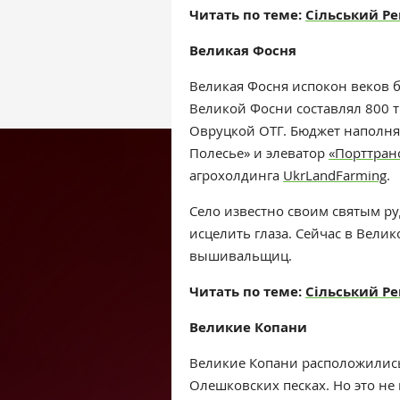
Читать по теме:
Сільський Р
Великая Фосня
Великая Фосня испокон веков 
Великой Фосни составлял 800 т
Овруцкой ОТГ. Бюджет наполня
Полесье» и элеватор
«Порттран
агрохолдинга
UkrLandFarming
.
Село известно своим святым ру
исцелить глаза. Сейчас в Вели
вышивальщиц.
Читать по теме:
Сільський Ре
Великие Копани
Великие Копани расположились
Олешковских песках. Но это не