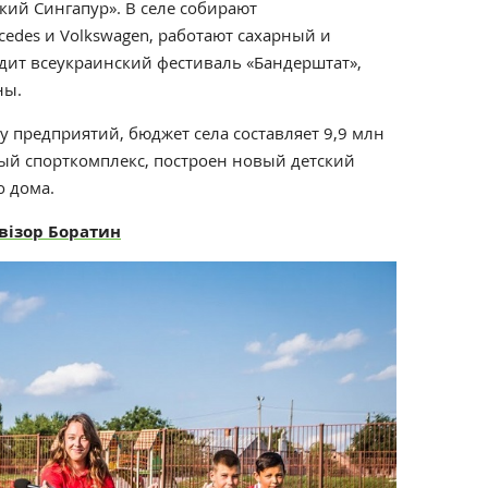
ий Сингапур». В селе собирают
edes и Volkswagen, работают сахарный и
ит всеукраинский фестиваль «Бандерштат»,
ны.
 предприятий, бюджет села составляет 9,9 млн
ный спорткомплекс, построен новый детский
о дома.
візор Боратин