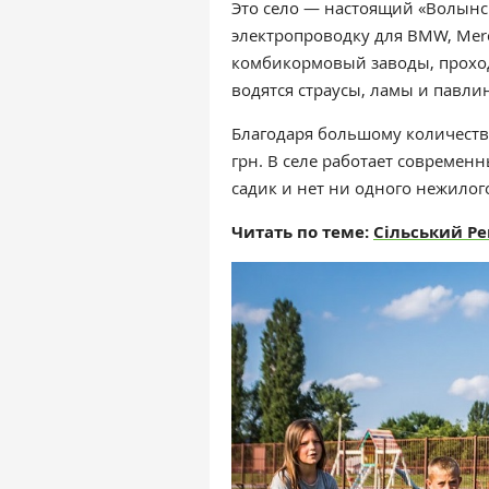
Это село — настоящий «Волынск
электропроводку для BMW, Merc
комбикормовый заводы, проход
водятся страусы, ламы и павли
Благодаря большому количеству
грн. В селе работает современ
садик и нет ни одного нежилог
Читать по теме:
Сільський Ре