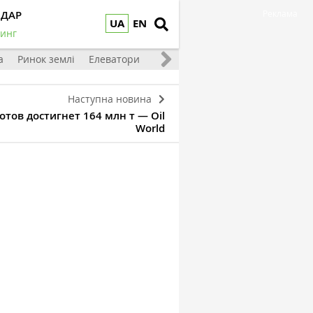
НДАР
Реклама
UA
EN
инг
а
Ринок землі
Елеватори
Тваринництво
Овочі та фрукт
Наступна новина
тов достигнет 164 млн т — Oil
World