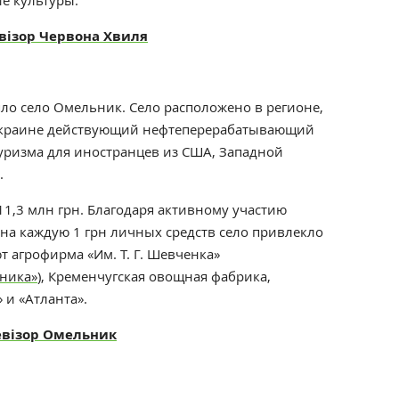
ие культуры.
візор Червона Хвиля
ло село Омельник. Село расположено в регионе,
 Украине действующий нефтеперерабатывающий
туризма для иностранцев из США, Западной
.
 11,3 млн грн. Благодаря активному участию
 на каждую 1 грн личных средств село привлекло
т агрофирма «Им. Т. Г. Шевченка»
ника»
), Кременчугская овощная фабрика,
 и «Атланта».
евізор
Омельник