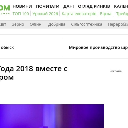
НОВИНИ
ПОЧИТАТИ
ДАНІ
ОГЛЯД РИНКІВ
КАЛЕ
ТОП 100
Урожай 2026
Карта елеваторів
Біржа
Трейд
Світ
Зерно
Олійні
Добрива
Сільгосптехніка
Переробк
 обыск
Мировое производство шро
ода 2018 вместе с
Реклама
ором