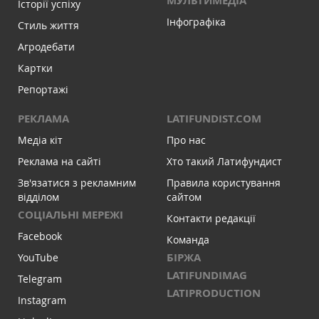
МУЛЬТИМЕДІА
Історії успіху
Інфографіка
Стиль життя
Агродебати
Картки
Репортажі
РЕКЛАМА
LATIFUNDIST.COM
Медіа кіт
Про нас
Реклама на сайті
Хто такий Латифундист
Зв'язатися з рекламним
Правила користування
відділом
сайтом
СОЦІАЛЬНІ МЕРЕЖІ
Контакти редакції
Facebook
Команда
БІРЖА
YouTube
LATIFUNDIMAG
Telegram
LATIPRODUCTION
Instagram