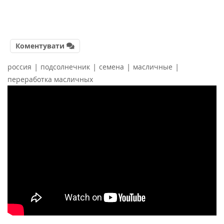
Коментувати
|
|
|
|
россия
подсолнечник
семена
масличные
переработка масличных