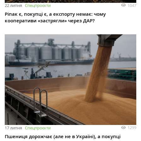
1047
22 липня
Спецпроєкти
Ріпак є, покупці є, а експорту немає: чому
кооперативи «застрягли» через ДАР?
1299
17 липня
Спецпроєкти
Пшениця дорожчає (але не в Україні), а покупці