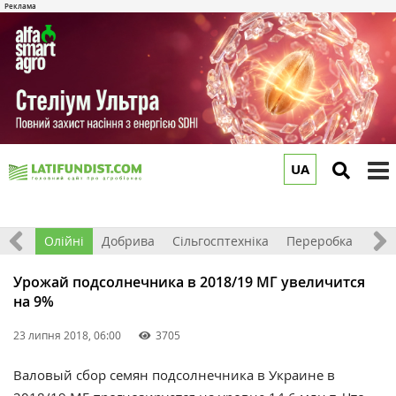
UA
to
m
ерно
Олійні
Добрива
Сільгосптехніка
Переробка
Рин
Урожай подсолнечника в 2018/19 МГ увеличится
на 9%
23 липня 2018, 06:00
3705
Валовый сбор семян подсолнечника в Украине в