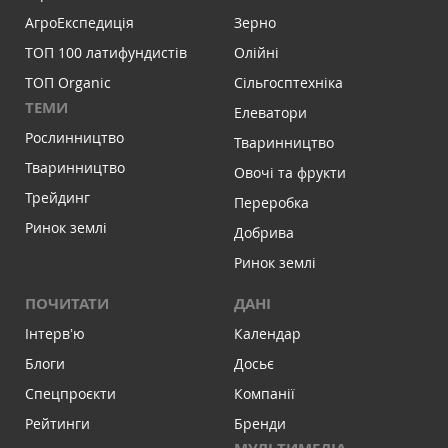
АгроЕкспедиція
Зерно
ТОП 100 латифундистів
Олійні
ТОП Organic
Сільгосптехніка
ТЕМИ
Елеватори
Рослинництво
Тваринництво
Тваринництво
Овочі та фрукти
Трейдинг
Переробка
Ринок землі
Добрива
Ринок землі
ПОЧИТАТИ
ДАНІ
Інтервʼю
Календар
Блоги
Досьє
Спецпроєкти
Компанії
Рейтинги
Бренди