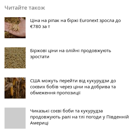
Читайте також
Ціна на ріпак на біржі Euronext зросла до
€780 за т
Біржові ціни на олійні продовжують
зростати
США можуть перейти від кукурудзи до
соєвих бобів через ціни на добрива та
обмеження пропозиції
Чиказькі соєві боби та кукурудза
продовжують ралі на тлі погоди у Південній
Америці