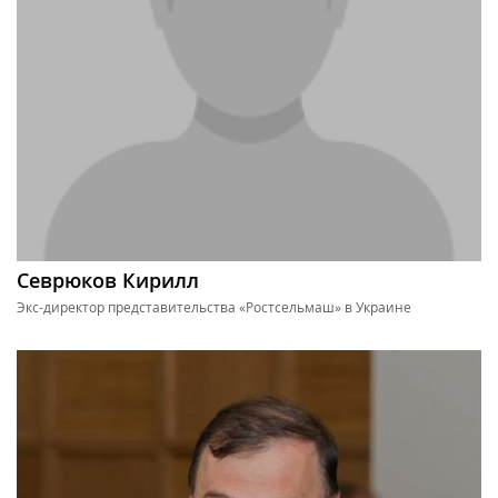
Севрюков Кирилл
Экс-директор представительства «Ростсельмаш» в Украине