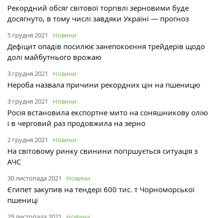
Рекордний обсяг світової торгівлі зерновими буде
досягнуто, в тому числі завдяки Україні — прогноз
5 грудня 2021
Новини
Дефіцит опадів посилює занепокоєння трейдерів щодо
долі майбутнього врожаю
3 грудня 2021
Новини
Нероба назвала причини рекордних цін на пшеницю
3 грудня 2021
Новини
Росія встановила експортне мито на соняшникову олію
і в черговий раз продовжила на зерно
2 грудня 2021
Новини
На світовому ринку свинини погіршується ситуація з
АЧС
30 листопада 2021
Новини
Єгипет закупив на тендері 600 тис. т Чорноморської
пшениці
29 листопада 2021
Новини