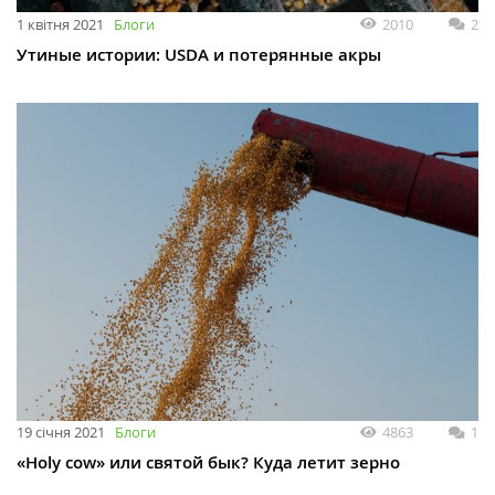
1 квітня 2021
Блоги
2010
2
Утиные истории: USDA и потерянные акры
19 січня 2021
Блоги
4863
1
«Holy cow» или святой бык? Куда летит зерно