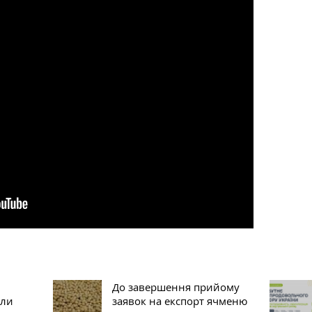
До завершення прийому
сли
заявок на експорт ячменю