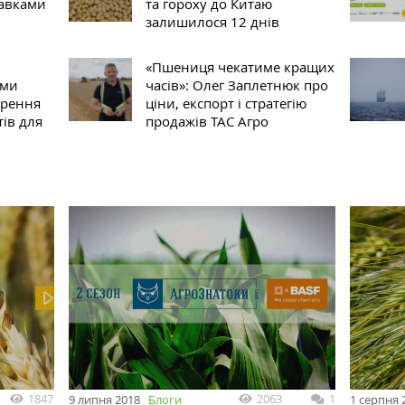
тавками
та гороху до Китаю
залишилося 12 днів
«Пшениця чекатиме кращих
іми
часів»: Олег Заплетнюк про
ирення
ціни, експорт і стратегію
ів для
продажів ТАС Агро
1847
2063
1
9 липня 2018
Блоги
1 серпня 