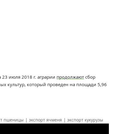
 23 июля 2018 г. аграрии
продолжают
сбор
ых культур, который проведен на площади 5,96
|
|
рт пшеницы
экспорт ячменя
экспорт кукурузы