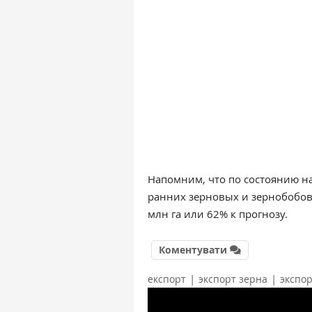
Напомним, что по состоянию на
ранних зерновых и зернобобов
млн га или 62% к прогнозу.
Коментувати
|
|
експорт
экспорт зерна
экспо