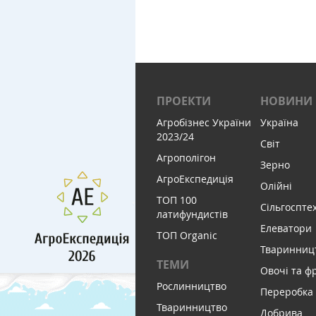
ПРОЕКТИ
НОВИНИ
Агробізнес України
Україна
2023/24
Світ
Агрополігон
Зерно
АгроЕкспедиція
Олійні
ТОП 100
Сільгоспте
латифундистів
Елеватори
ТОП Organic
Тваринниц
ТЕМИ
Овочі та ф
Рослинництво
Переробка
Тваринництво
Добрива