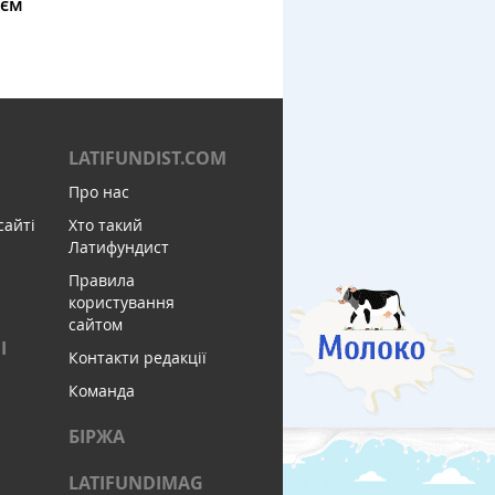
ієм
LATIFUNDIST.COM
Про нас
сайті
Хто такий
Латифундист
Правила
користування
сайтом
І
Контакти редакції
Команда
БІРЖА
LATIFUNDIMAG