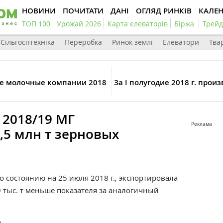
НОВИНИ
ПОЧИТАТИ
ДАНІ
ОГЛЯД РИНКІВ
КАЛЕ
ТОП 100
Урожай 2026
Карта елеваторів
Біржа
Трейд
Сільгосптехніка
Переробка
Ринок землі
Елеватори
Тва
е молочные компании 2018
За I полугодие 2018 г. про
 2018/19 МГ
Реклама
,5 млн т зерновых
о состоянию на 25 июля 2018 г., экспортировала
9 тыс. т меньше показателя за аналогичный
.