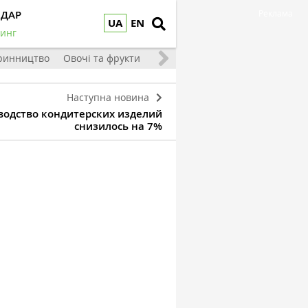
НДАР
Реклама
UA
EN
инг
ринництво
Овочі та фрукти
Наступна новина
изводство кондитерских изделий
снизилось на 7%