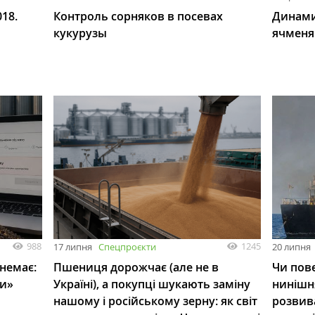
18.
Контроль сорняков в посевах
Динами
кукурузы
ячменя
988
1245
17 липня
Спецпроєкти
20 липня
 немає:
Пшениця дорожчає (але не в
Чи пове
ли»
Україні), а покупці шукають заміну
нинішн
нашому і російському зерну: як світ
розвив