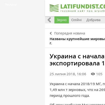
Реклама
Україна
Євроінтеграція
Світ
Зерно
Олійні
Добрива
Попередня новина
Названы крупнейшие мировы
г.
Украина с начала
экспортировала 1
25 липня 2018, 16:06
105
Украина с начала 2018/19 МГ, п
1,49 млн т зерновых, что на 26
период прошлого года.
Об этом сообщает Минагропрод