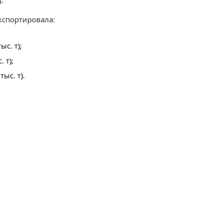
кспортировала:
с. т);
 т);
тыс. т).