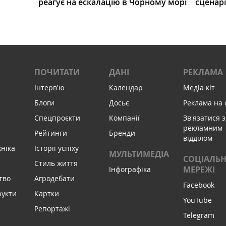
реагує на ескалацію в Чорному морі
сценар
ПОЧИТАТИ
ДАНІ
РЕКЛАМА
Інтервʼю
Календар
Медіа кіт
Блоги
Досьє
Реклама на 
Спецпроєкти
Компанії
Зв'язатися з
рекламним
Рейтинги
Бренди
відділом
хніка
Історії успіху
МУЛЬТИМЕДІА
СОЦІАЛЬН
Стиль життя
МЕРЕЖІ
Інфографіка
тво
Агродебати
Facebook
рукти
Картки
YouTube
Репортажі
Telegram