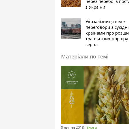
через перебої з пос
з України
Укрзалізниця веде
переговори з сусідн
країнами про розш
транзитних маршрут
зерна
Матеріали по темі
9 липня 2018
Блоги