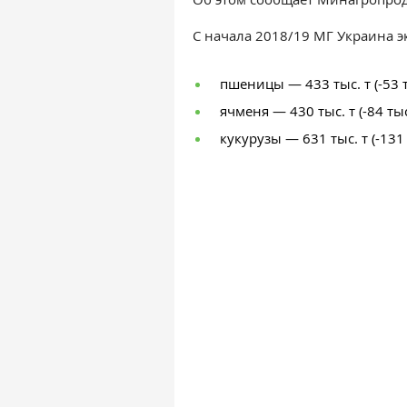
С начала 2018/19 МГ Украина э
пшеницы — 433 тыс. т (-53 ты
ячменя — 430 тыс. т (-84 тыс.
кукурузы — 631 тыс. т (-131 