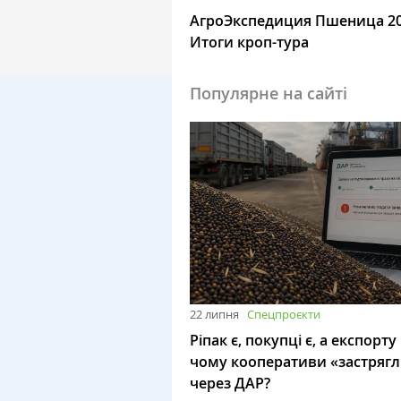
АгроЭкспедиция Пшеница 20
Итоги кроп-тура
Популярне на сайті
22 липня
Спецпроєкти
Ріпак є, покупці є, а експорту
чому кооперативи «застряг
через ДАР?