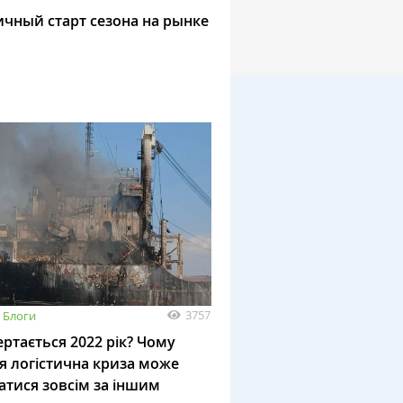
чный старт сезона на рынке
3757
Блоги
ртається 2022 рік? Чому
я логістична криза може
атися зовсім за іншим