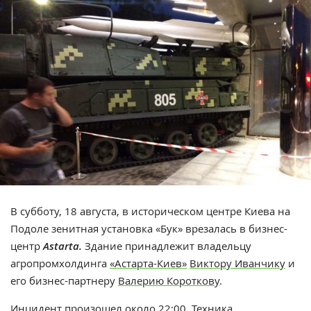
В субботу, 18 августа, в историческом центре Киева на
Подоле зенитная установка «Бук» врезалась в бизнес-
центр
Astarta.
Здание принадлежит владельцу
агропромхолдинга
«Астарта-Киев»
Виктору Иванчику
и
его бизнес-партнеру
Валерию Короткову
.
Инцидент произошел около 22:00. Техника