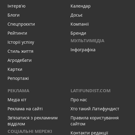
Інтервʼю
Календар
Блоги
Досьє
Спецпроєкти
Компанії
Рейтинги
Бренди
МУЛЬТИМЕДІА
Історії успіху
Інфографіка
Стиль життя
Агродебати
Картки
Репортажі
РЕКЛАМА
LATIFUNDIST.COM
Медіа кіт
Про нас
Реклама на сайті
Хто такий Латифундист
Зв'язатися з рекламним
Правила користування
відділом
сайтом
СОЦІАЛЬНІ МЕРЕЖІ
Контакти редакції