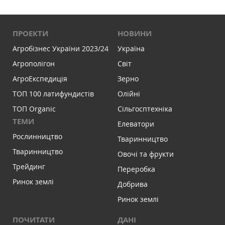
ПРОЕКТИ
НОВИНИ
Агробізнес України 2023/24
Україна
Агрополігон
Світ
АгроЕкспедиція
Зерно
ТОП 100 латифундистів
Олійні
ТОП Organic
Сільгосптехніка
ТЕМИ
Елеватори
Рослинництво
Тваринництво
Тваринництво
Овочі та фрукти
Трейдинг
Переробка
Ринок землі
Добрива
Ринок землі
ПОЧИТАТИ
ДАНІ