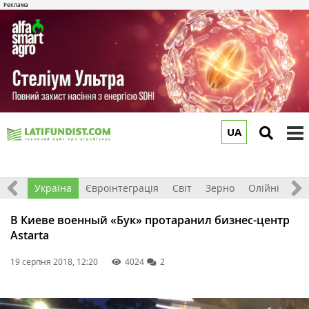
UA
to
m
Все
Україна
Євроінтеграція
Світ
Зерно
Олійні
До
В Киеве военный «Бук» протаранил бизнес-центр
Astarta
19 серпня 2018, 12:20
4024
2