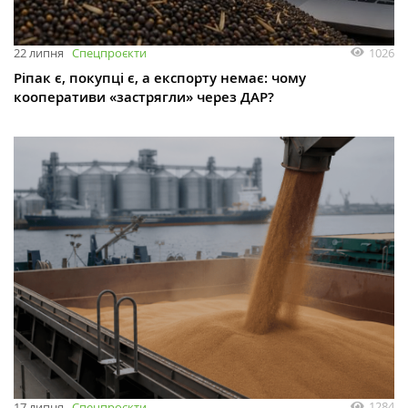
1026
22 липня
Спецпроєкти
Ріпак є, покупці є, а експорту немає: чому
кооперативи «застрягли» через ДАР?
1284
17 липня
Спецпроєкти