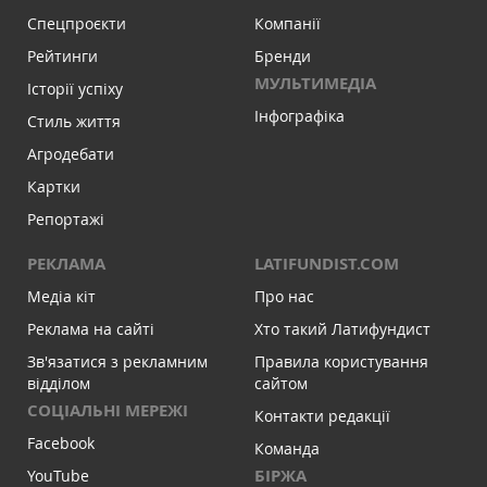
Спецпроєкти
Компанії
Рейтинги
Бренди
МУЛЬТИМЕДІА
Історії успіху
Інфографіка
Стиль життя
Агродебати
Картки
Репортажі
РЕКЛАМА
LATIFUNDIST.COM
Медіа кіт
Про нас
Реклама на сайті
Хто такий Латифундист
Зв'язатися з рекламним
Правила користування
відділом
сайтом
СОЦІАЛЬНІ МЕРЕЖІ
Контакти редакції
Facebook
Команда
БІРЖА
YouTube