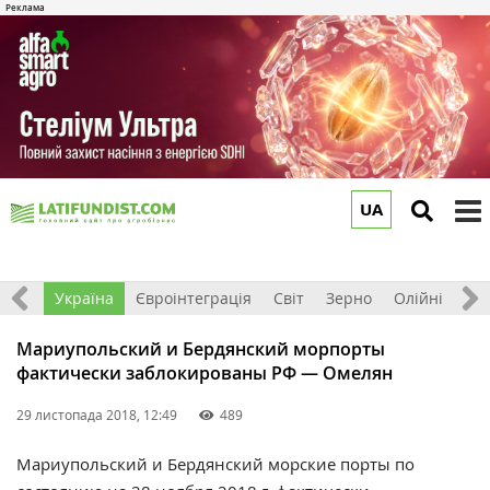
UA
to
m
Все
Україна
Євроінтеграція
Світ
Зерно
Олійні
До
Мариупольский и Бердянский морпорты
фактически заблокированы РФ — Омелян
29 листопада 2018, 12:49
489
Мариупольский и Бердянский морские порты по