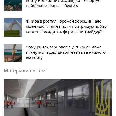
порту Новоросійська, звідки експортує
найбільше зерна — Reuters
Жнива в розпалі, врожай хороший, але
пшеницю і ячмінь поки притримують. Хто
кого «пересидить»: фермер чи трейдер?
Чому ринок зерновозів у 2026/27 може
зіткнутися з дефіцитом навіть за нижчого
експорту
Матеріали по темі