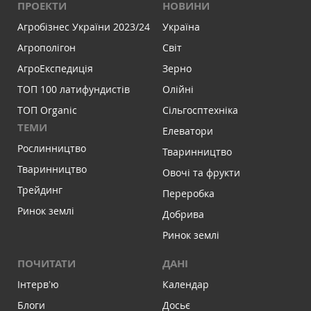
ПРОЕКТИ
НОВИНИ
Агробізнес України 2023/24
Україна
Агрополігон
Світ
АгроЕкспедиція
Зерно
ТОП 100 латифундистів
Олійні
ТОП Organic
Сільгосптехніка
ТЕМИ
Елеватори
Рослинництво
Тваринництво
Тваринництво
Овочі та фрукти
Трейдинг
Переробка
Ринок землі
Добрива
Ринок землі
ПОЧИТАТИ
ДАНІ
Інтервʼю
Календар
Блоги
Досьє