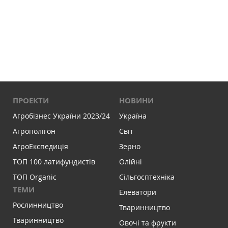
ПРОЕКТИ
НОВИНИ
Агробізнес України 2023/24
Україна
Агрополігон
Світ
АгроЕкспедиція
Зерно
ТОП 100 латифундистів
Олійні
ТОП Organic
Сільгосптехніка
ТЕМИ
Елеватори
Рослинництво
Тваринництво
Тваринництво
Овочі та фрукти