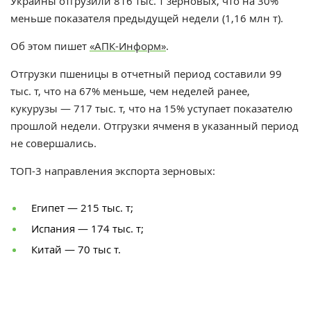
Украины отгрузили 816 тыс. т зерновых, что на 30%
меньше показателя предыдущей недели (1,16 млн т).
Об этом пишет
«
АПК-Информ
»
.
Отгрузки пшеницы в отчетный период составили 99
тыс. т, что на 67% меньше, чем неделей ранее,
кукурузы — 717 тыс. т, что на 15% уступает показателю
прошлой недели. Отгрузки ячменя в указанный период
не совершались.
ТОП-3 направления экспорта зерновых:
Египет
— 215 тыс. т;
Испания — 174 тыс. т;
Китай — 70 тыс т.