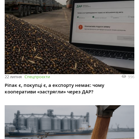
996
22 липня
Спецпроєкти
Ріпак є, покупці є, а експорту немає: чому
кооперативи «застрягли» через ДАР?