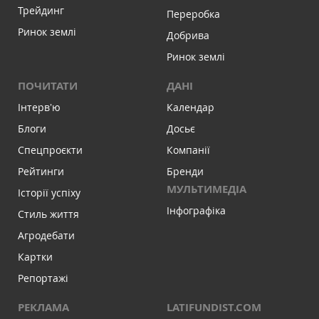
Трейдинг
Переробка
Ринок землі
Добрива
Ринок землі
ПОЧИТАТИ
ДАНІ
Інтервʼю
Календар
Блоги
Досьє
Спецпроєкти
Компанії
Рейтинги
Бренди
МУЛЬТИМЕДІА
Історії успіху
Інфографіка
Стиль життя
Агродебати
Картки
Репортажі
РЕКЛАМА
LATIFUNDIST.COM