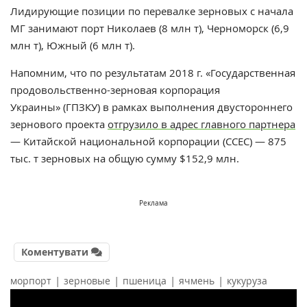
Лидирующие позиции по перевалке зерновых с начала
МГ занимают порт Николаев (8 млн т), Черноморск (6,9
млн т), Южный (6 млн т).
Напомним, что по результатам 2018 г. «Государственная
продовольственно-зерновая корпорация
Украины» (ГПЗКУ) в рамках выполнения двустороннего
зернового проекта
отгрузило в адрес главного партнера
— Китайской национальной корпорации (ССЕС) — 875
тыс. т зерновых на общую сумму $152,9 млн.
Реклама
Коментувати
|
|
|
|
морпорт
зерновые
пшеница
ячмень
кукуруза