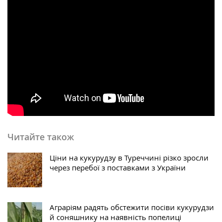
Читайте також
Ціни на кукурудзу в Туреччині різко зросли
через перебої з поставками з України
Аграріям радять обстежити посіви кукурудзи
й соняшнику на наявність попелиці