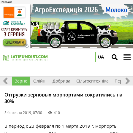
UA
to
m
Світ
Зерно
Олійні
Добрива
Сільгосптехніка
Перероб
Отгрузки зерновых морпортами сократились на
30%
5 березня 2019, 07:30
410
В период с 23 февраля по 1 марта 2019 г. морпорты