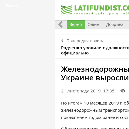
Реклама
Україна
Євроінтеграція
Світ
Зерно
Олійні
Добрива
Попередня новина
Радченко уволили с должност
официально
Железнодорожные
Украине выросли
21 листопада 2019, 17:35
По итогам 10 месяцев 2019 г. 
железнодорожным транспортом 
показателем годом ранее и сост
Об этом свидетельствуют
данн