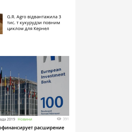
G.R. Agro відвантажила 3
тис. т кукурудзи повним
циклом для Кернел
391
ада 2019
Новини
офинансирует расширение