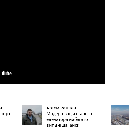
т:
Артем Ремпен:
спорт
Модернізація старого
елеватора набагато
вигідніша, аніж