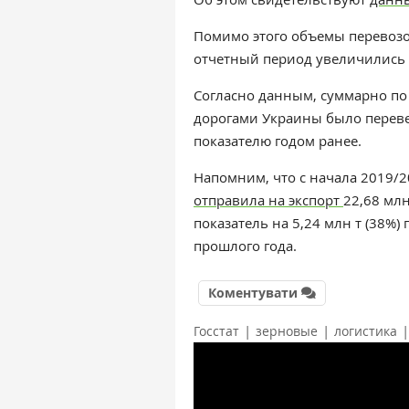
Помимо этого объемы перевоз
отчетный период увеличились н
Согласно данным, суммарно по 
дорогами Украины было перевезе
показателю годом ранее.
Напомним, что с начала 2019/2
отправила на экспорт
22,68 мл
показатель на 5,24 млн т (38%
прошлого года.
Коментувати
|
|
|
Госстат
зерновые
логистика