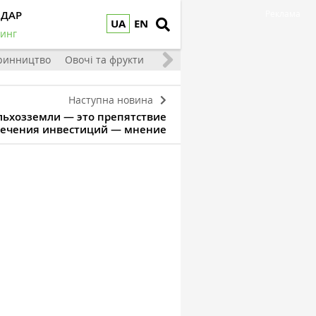
НДАР
Реклама
UA
EN
инг
ринництво
Овочі та фрукти
Наступна новина
льхозземли — это препятствие
лечения инвестиций — мнение