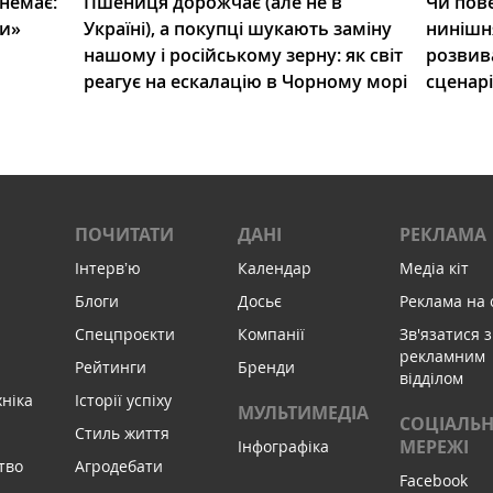
 немає:
Пшениця дорожчає (але не в
Чи пове
ли»
Україні), а покупці шукають заміну
нинішн
нашому і російському зерну: як світ
розвив
реагує на ескалацію в Чорному морі
сценар
ПОЧИТАТИ
ДАНІ
РЕКЛАМА
Інтервʼю
Календар
Медіа кіт
Блоги
Досьє
Реклама на 
Спецпроєкти
Компанії
Зв'язатися з
рекламним
Рейтинги
Бренди
відділом
хніка
Історії успіху
МУЛЬТИМЕДІА
СОЦІАЛЬН
Стиль життя
МЕРЕЖІ
Інфографіка
тво
Агродебати
Facebook