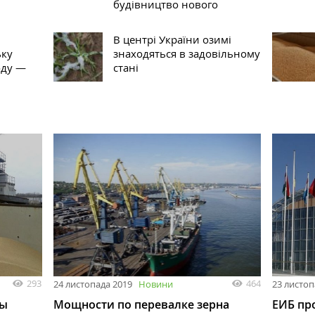
будівництво нового
В центрі України озимі
ьку
знаходяться в задовільному
оду —
стані
293
464
24 листопада 2019
Новини
23 листоп
ны
Мощности по перевалке зерна
ЕИБ пр