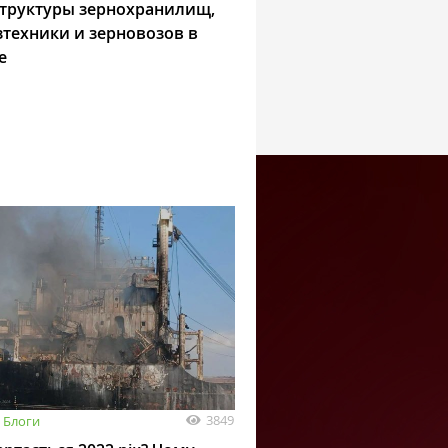
труктуры зернохранилищ,
зтехники и зерновозов в
е
3849
Блоги