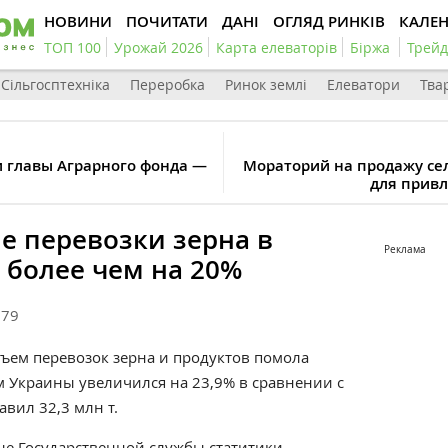
НОВИНИ
ПОЧИТАТИ
ДАНІ
ОГЛЯД РИНКІВ
КАЛЕ
ТОП 100
Урожай 2026
Карта елеваторів
Біржа
Трейд
Сільгосптехніка
Переробка
Ринок землі
Елеватори
Тва
и главы Аграрного фонда —
Мораторий на продажу се
для прив
 перевозки зерна в
Реклама
 более чем на 20%
179
объем перевозок зерна и продуктов помола
Украины увеличился на 23,9% в сравнении с
авил 32,3 млн т.
ые
Государственной службы статитики.