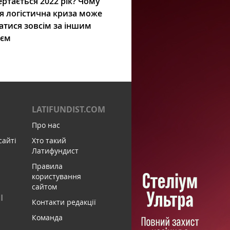
ртається 2022 рік? Чому
я логістична криза може
атися зовсім за іншим
ієм
LATIFUNDIST.COM
Про нас
сайті
Хто такий
Латифундист
Правила
користування
сайтом
І
Контакти редакції
Команда