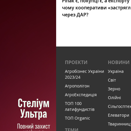
Ріпак є, покупці є, а експорту
чому кооперативи «застряг
через ДАР?
ПРОЕКТИ
НОВИНИ
Агробізнес України
Україна
2023/24
Світ
Агрополігон
Зерно
АгроЕкспедиція
Олійні
ТОП 100
Сільгоспте
латифундистів
Елеватори
ТОП Organic
Тваринниц
ТЕМИ