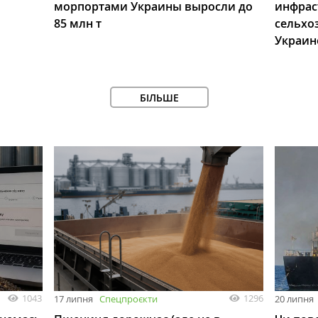
морпортами Украины выросли до
инфрас
85 млн т
сельхо
Украин
БІЛЬШЕ
1043
1296
17 липня
Спецпроєкти
20 липня