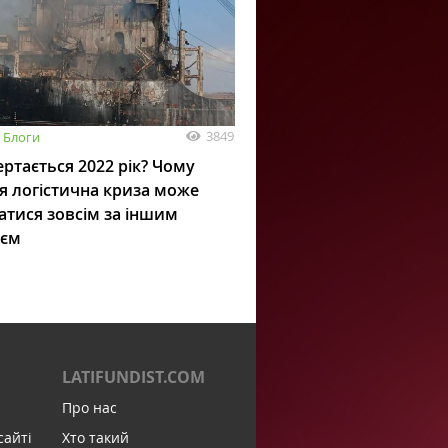
3849
Блоги
ртається 2022 рік? Чому
я логістична криза може
атися зовсім за іншим
ієм
LATIFUNDIST.COM
Про нас
сайті
Хто такий