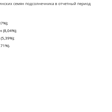
нских семян подсолнечника в отчетный период
87%);
 (8,04%);
(5,39%);
,71%).