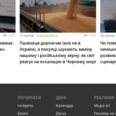
1043
1294
17 липня
Спецпроєкти
20 липня
 немає:
Пшениця дорожчає (але не в
Чи пове
ли»
Україні), а покупці шукають заміну
нинішн
нашому і російському зерну: як світ
розвив
реагує на ескалацію в Чорному морі
сценар
ПОЧИТАТИ
ДАНІ
РЕКЛАМА
Інтервʼю
Календар
Медіа кіт
Блоги
Досьє
Реклама на 