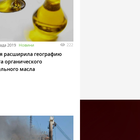
222
ада 2019
Новини
я расширила географию
та органического
ельного масла