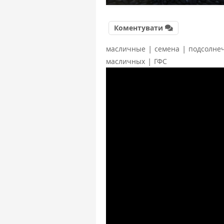
Коментувати
|
|
масличные
семена
подсолне
|
масличных
ГФС