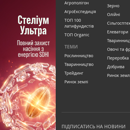
Агрополігон
Зерно
АгроЕкспедиція
Олійні
ТОП 100
Сільгоспте
латифундистів
Елеватори
ТОП Organic
Тваринниц
ТЕМИ
Овочі та ф
Рослинництво
Переробка
Тваринництво
Добрива
Трейдинг
Ринок земл
Ринок землі
ПІДПИСАТИСЬ НА НОВИНИ