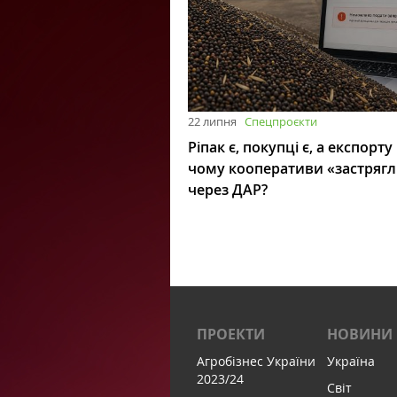
22 липня
Спецпроєкти
Ріпак є, покупці є, а експорту
чому кооперативи «застряг
через ДАР?
ПРОЕКТИ
НОВИНИ
Агробізнес України
Україна
2023/24
Світ