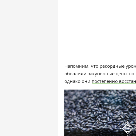
Напомним, что рекордные урож
обвалили закупочные цены на
однако они
постепенно восста