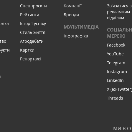
Спецпроєкти
Компанії
Зв'язатися з
рекламним
Рейтинги
Бренди
відділом
хніка
Історії успіху
МУЛЬТИМЕДІА
СОЦІАЛЬН
Стиль життя
МЕРЕЖІ
Інфографіка
тво
Агродебати
Facebook
рукти
Картки
YouTube
Репортажі
Telegram
Instagram
і
LinkedIn
X (ex-Twitter
Threads
МИ В С