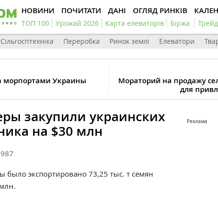
НОВИНИ
ПОЧИТАТИ
ДАНІ
ОГЛЯД РИНКІВ
КАЛЕ
ТОП 100
Урожай 2026
Карта елеваторів
Біржа
Трейд
Сільгосптехніка
Переробка
Ринок землі
Елеватори
Тва
а морпортами Украины
Мораторий на продажу се
для прив
ры закупили украинских
Реклама
ника на $30 млн
2987
ины было экспортировано
73,25
тыс. т семян
млн.