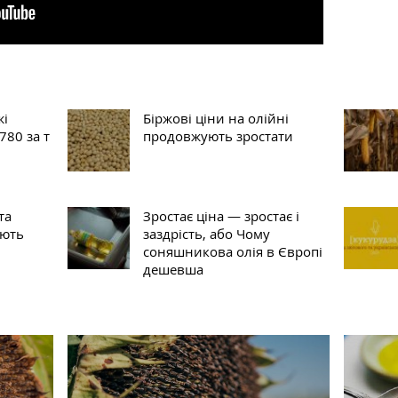
жі
Біржові ціни на олійні
780 за т
продовжують зростати
та
Зростає ціна — зростає і
ують
заздрість, або Чому
соняшникова олія в Європі
дешевша