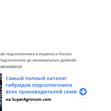
аи подсолнечника в Украине и России
 подсолнечник до минимальных уровней,
навливаются
.
Самый полный каталог
гибридов подсолнечника
всех производителей семян
на SuperAgronom.com