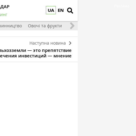
НДАР
Реклама
UA
EN
инг
ринництво
Овочі та фрукти
Наступна новина
льхозземли — это препятствие
лечения инвестиций — мнение