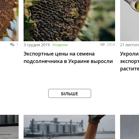
1
2858
3 грудня 2019
Новини
21 листоп
Экспортные цены на семена
Укроли
подсолнечника в Украине выросли
экспор
растит
БІЛЬШЕ