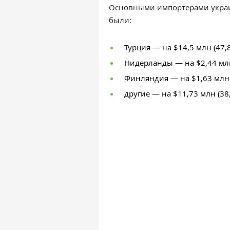
Основными импортерами украи
были:
Турция — на $14,5 млн (47,
Нидерланды — на $2,44 млн
Финляндия — на $1,63 млн 
другие — на $11,73 млн (38