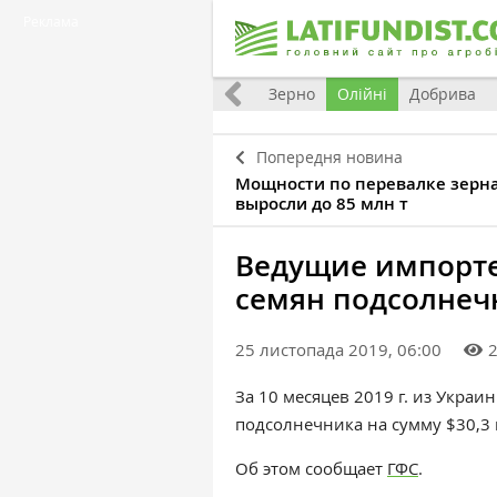
Реклама
Україна
Євроінтеграція
Світ
Зерно
Олійні
Добрива
Попередня новина
Мощности по перевалке зерн
выросли до 85 млн т
Ведущие импорте
семян подсолнеч
25 листопада 2019, 06:00
За 10 месяцев 2019 г. из Укра
подсолнечника на сумму $30
,3
Об этом сообщает
ГФС
.