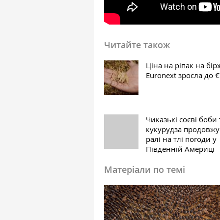
Читайте також
Ціна на ріпак на бір
Euronext зросла до €
Чиказькі соєві боби 
кукурудза продовж
ралі на тлі погоди у
Південній Америці
Матеріали по темі