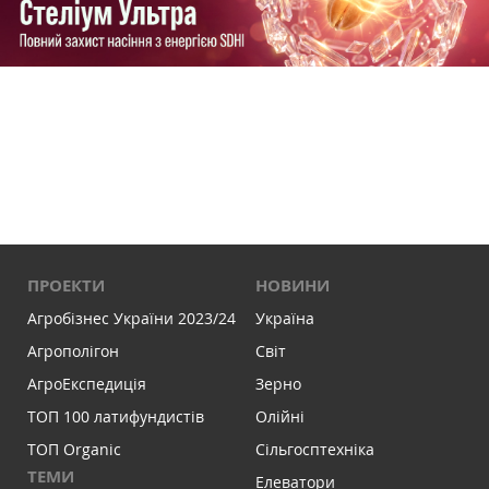
ПРОЕКТИ
НОВИНИ
Агробізнес України 2023/24
Україна
Агрополігон
Світ
АгроЕкспедиція
Зерно
ТОП 100 латифундистів
Олійні
ТОП Organic
Сільгосптехніка
ТЕМИ
Елеватори