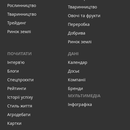
Рослинництво
Тваринництво
Тваринництво
Овочі та фрукти
Трейдинг
Переробка
Ринок землі
Добрива
Ринок землі
ПОЧИТАТИ
ДАНІ
Інтервʼю
Календар
Блоги
Досьє
Спецпроєкти
Компанії
Рейтинги
Бренди
МУЛЬТИМЕДІА
Історії успіху
Інфографіка
Стиль життя
Агродебати
Картки