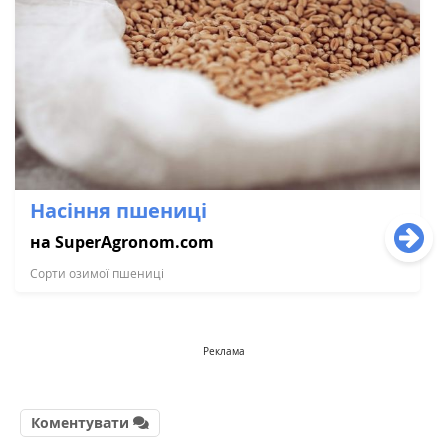
Насіння пшениці
на SuperAgronom.com
Сорти озимої пшениці
Реклама
Коментувати