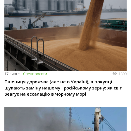
1300
17 липня
Спецпроєкти
Пшениця дорожчає (але не в Україні), а покупці
шукають заміну нашому і російському зерну: як світ
реагує на ескалацію в Чорному морі