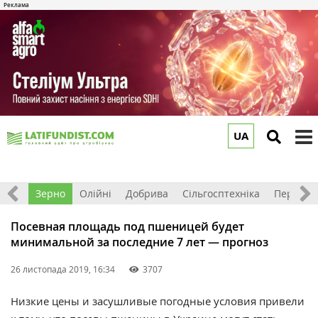
UA
to
m
Світ
Зерно
Олійні
Добрива
Сільгосптехніка
Перероб
Посевная площадь под пшеницей будет
минимальной за последние 7 лет — прогноз
26 листопада 2019, 16:34
3707
Низкие цены и засушливые погодные условия привели