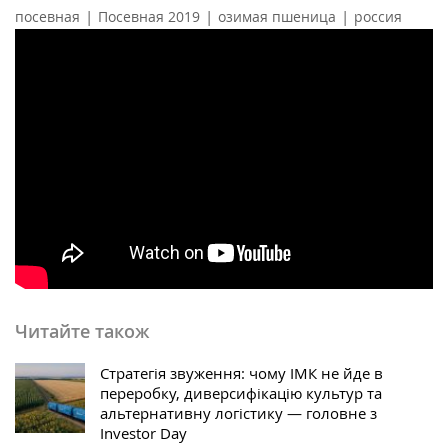
|
|
|
посевная
Посевная 2019
озимая пшеница
россия
Читайте також
Стратегія звуження: чому ІМК не йде в
переробку, диверсифікацію культур та
альтернативну логістику — головне з
Investor Day