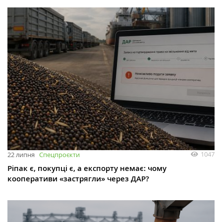
1047
22 липня
Спецпроєкти
Ріпак є, покупці є, а експорту немає: чому
кооперативи «застрягли» через ДАР?