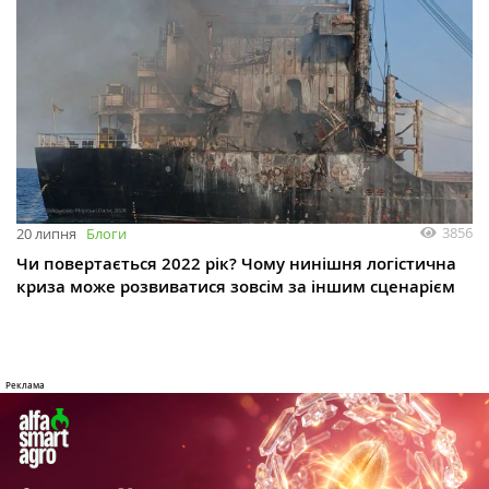
3856
20 липня
Блоги
Чи повертається 2022 рік? Чому нинішня логістична
криза може розвиватися зовсім за іншим сценарієм