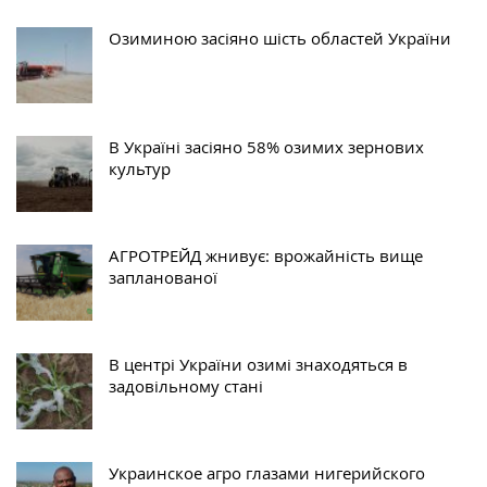
Озиминою засіяно шість областей України
В Україні засіяно 58% озимих зернових
культур
АГРОТРЕЙД жнивує: врожайність вище
запланованої
В центрі України озимі знаходяться в
задовільному стані
Украинское агро глазами нигерийского