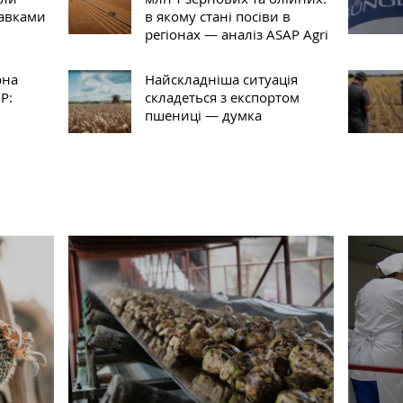
тавками
в якому стані посіви в
регіонах — аналіз ASAP Agri
рна
Найскладніша ситуація
Р:
складеться з експортом
пшениці — думка