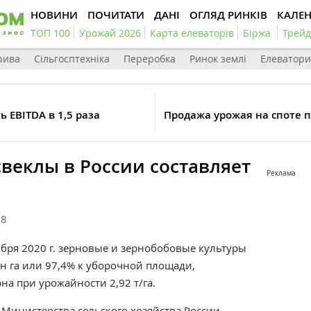
НОВИНИ
ПОЧИТАТИ
ДАНІ
ОГЛЯД РИНКІВ
КАЛЕ
ТОП 100
Урожай 2026
Карта елеваторів
Біржа
Трейд
рива
Сільгосптехніка
Переробка
Ринок землі
Елеватори
 EBITDA в 1,5 раза
Продажа урожая на споте п
веклы в России составляет
Реклама
08
ября 2020 г. зерновые и зернобобовые культуры
н га или 97,4% к уборочной площади,
на при урожайности 2,92 т/га.
Министерства сельского хозяйства России.