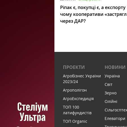
Ріпак є, покупці є, а експорту
чому кооперативи «застряг
через ДАР?
ПРОЕКТИ
НОВИНИ
Агробізнес України
Україна
2023/24
Світ
Агрополігон
Зерно
АгроЕкспедиція
Олійні
ТОП 100
Сільгоспте
латифундистів
Елеватори
ТОП Organic
Тваринниц