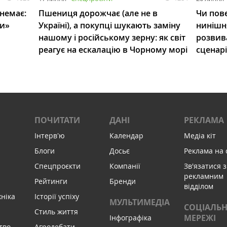
 немає:
Пшениця дорожчає (але не в
Чи пове
ли»
Україні), а покупці шукають заміну
нинішн
нашому і російському зерну: як світ
розвив
реагує на ескалацію в Чорному морі
сценар
ПОЧИТАТИ
ДАНІ
РЕКЛАМА
Інтервʼю
Календар
Медіа кіт
Блоги
Досьє
Реклама на 
Спецпроєкти
Компанії
Зв'язатися з
рекламним
Рейтинги
Бренди
відділом
хніка
Історії успіху
МУЛЬТИМЕДІА
СОЦІАЛЬН
Стиль життя
МЕРЕЖІ
Інфографіка
тво
Агродебати