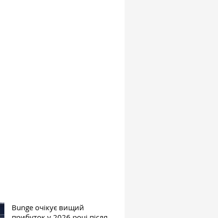
Bunge очікує вищий
прибуток у 2026 році після