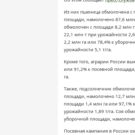
Из них пшеница обмолочена с 
площади, намолочено 87,6 млн 
обмолочен с площади 8,2 млн 
22,1 млн т при урожайности 2,6
2,2 млн га или 78,4% к убороч
урожайности 5,1 т/га.
Кроме того, аграрии России вы
или 91,2% к посевной площади,
га.
Также, п
одсолнечник обмолочен
площади, намолочено 12,7 млн 
площади 1,4 млн га или 97,1% 
урожайности 1,89 т/га. Соя обм
уборочной площади, намолочено
Посевная кампания в России о