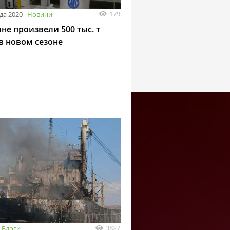
179
да 2020
Новини
не произвели 500 тыс. т
 в новом сезоне
3827
Блоги