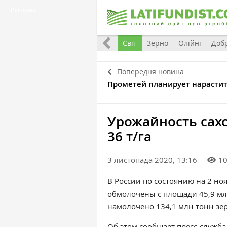
Реклама
Все
Україна
Євроінтеграція
Світ
Зерно
Олійні
Доб
Попередня новина
Прометей планирует нарастить
Урожайность сахс
36 т/га
3 листопада 2020, 13:16
1
В России по
состоянию
на 2 но
обмолочены с площади 45,9 мл
намолочено 134,1 млн тонн зер
Об этом сообщает
пресс-служба