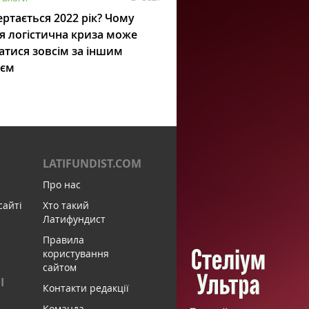
ртається 2022 рік? Чому
я логістична криза може
атися зовсім за іншим
ієм
LATIFUNDIST.COM
Про нас
сайті
Хто такий
Латифундист
Правила
користування
сайтом
І
Контакти редакції
Команда