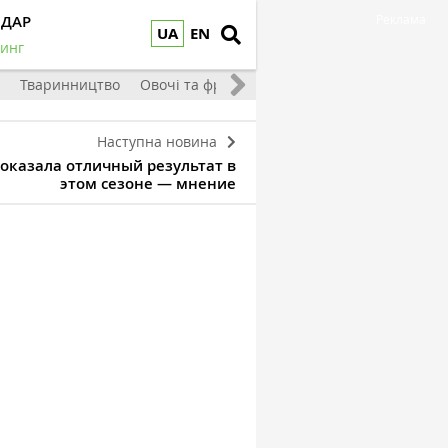
НДАР
Реклама
UA
EN
инг
Тваринництво
Овочі та фрукти
Наступна новина
оказала отличный результат в
этом сезоне — мнение