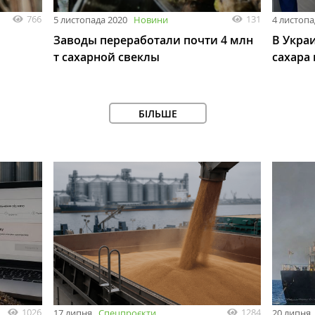
766
131
5 листопада 2020
Новини
4 листопа
Заводы переработали почти 4 млн
В Украи
т сахарной свеклы
сахара
БІЛЬШЕ
1026
1284
17 липня
Спецпроєкти
20 липня