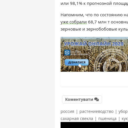
или 98,1% к прогнозной площа
Напомним, что по состоянию на
уже собрали
68,7 млн т основны
зерновые и зернобобовые культу
Коментувати
|
|
россия
растениеводство
убор
|
|
сахарная свекла
пшеница
ку