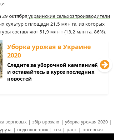
ди.
 29 октября
украинские сельхозпроизводители
х культур с площади 21,5 млн га, из которых
ры составляют 51,9 млн т (13,2 млн га, 86%).
Уборка урожая в Украине
2020
Следите за уборочной кампанией
и оставайтесь в курсе последних
новостей
|
|
|
ка зерновых
збір врожаю
уборка урожая 2020
|
|
|
|
куруза
подсолнечник
соя
рапс
посевная