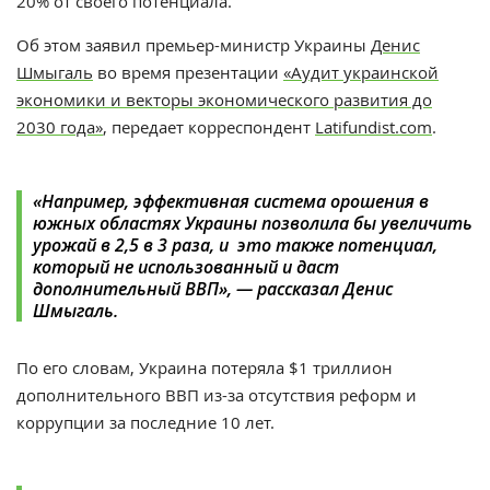
20% от своего потенциала.
Об этом заявил премьер-министр Украины
Денис
Шмыгаль
во время презентации
«Аудит украинской
экономики и векторы экономического развития до
2030 года»
, передает корреспондент
Latifundist.com
.
«
Например, эффективная система орошения в
южных областях Украины позволила бы увеличить
урожай в 2,5 в 3 раза, и это также потенциал,
который не использованный и даст
дополнительный ВВП
», — рассказал Денис
Шмыгаль.
По его словам, Украина потеряла $1 триллион
дополнительного ВВП из-за отсутствия реформ и
коррупции за последние 10 лет.