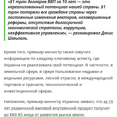
«$1 трлн долларов ВВП за 10 лет — это
нереализованный потенциал нашей страны. $1
трлн потеряли все граждане страны через
постоянные изменения векторов, незавершенные
реформы, отсутствие долгосрочной
экономической стратегии, коррупцию,
неэффективное управление», — резюмировал Денис
Шмыгаль.
Кроме того, премьер-министр также озвучил
информацию по каждому ключевому аспекту, где
Украина не реализовала свой потенциал. В частности, в
земельной сфере, в сфере пользовании недрами и
водными ресурсами, лесной отрасли, в международной
торговле и транзите, технологической и
инвестиционной сферах.
Напомним, премьер-министр Украины заявил, что
з
а 10
лет украинский валовой внутренний продукт получит
до $80-85 млрд от развития рынка земли.