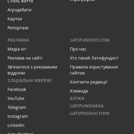
Стиль життя
Агродебати
Картки
Репортажі
РЕКЛАМА
LATIFUNDIST.COM
Медіа кіт
Про нас
Реклама на сайті
Хто такий Латифундист
Зв'язатися з рекламним
Правила користування
відділом
сайтом
СОЦІАЛЬНІ МЕРЕЖІ
Контакти редакції
Facebook
Команда
БІРЖА
YouTube
LATIFUNDIMAG
Telegram
LATIPRODUCTION
Instagram
LinkedIn