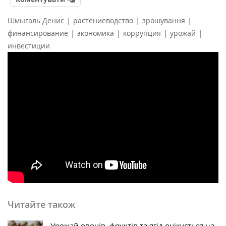
|
|
|
Шмыгаль Денис
растениеводство
зрошування
|
|
|
|
финансирование
экономика
коррупция
урожай
инвестиции
Читайте також
Урожай овочів, фруктів та ягід очікується на