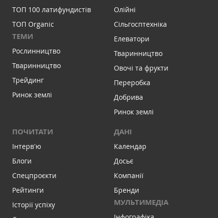
ТОП 100 латифундистів
Олійні
ТОП Organic
Сільгосптехніка
ТЕМИ
Елеватори
Рослинництво
Тваринництво
Тваринництво
Овочі та фрукти
Трейдинг
Переробка
Ринок землі
Добрива
Ринок землі
ПОЧИТАТИ
ДАНІ
Інтервʼю
Календар
Блоги
Досьє
Спецпроєкти
Компанії
Рейтинги
Бренди
МУЛЬТИМЕДІА
Історії успіху
Інфографіка