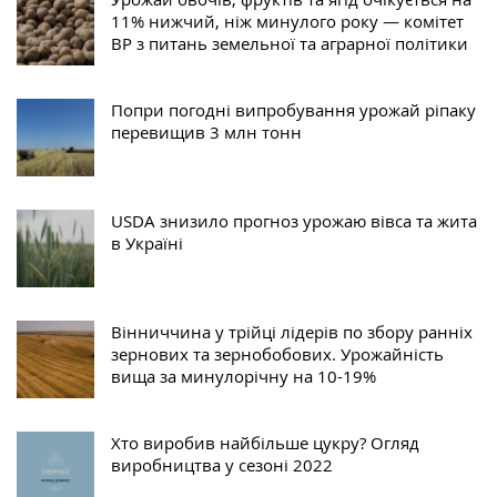
11% нижчий, ніж минулого року — комітет
ВР з питань земельної та аграрної політики
Попри погодні випробування урожай ріпаку
перевищив 3 млн тонн
USDA знизило прогноз урожаю вівса та жита
в Україні
Вінниччина у трійці лідерів по збору ранніх
зернових та зернобобових. Урожайність
вища за минулорічну на 10-19%
Хто виробив найбільше цукру? Огляд
виробництва у сезоні 2022