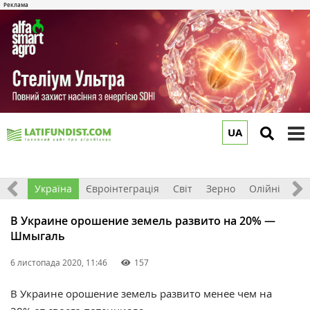
UA
to
m
Все
Україна
Євроінтеграція
Світ
Зерно
Олійні
До
В Украине орошение земель развито на 20% —
Шмыгаль
6 листопада 2020, 11:46
157
В Украине орошение земель развито менее чем на