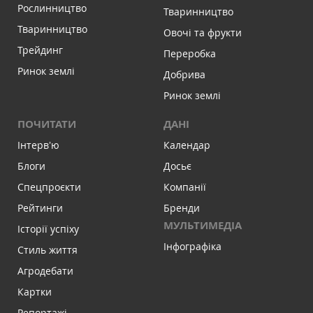
Рослинництво
Тваринництво
Тваринництво
Овочі та фрукти
Трейдинг
Переробка
Ринок землі
Добрива
Ринок землі
ПОЧИТАТИ
ДАНІ
Інтервʼю
Календар
Блоги
Досьє
Спецпроєкти
Компанії
Рейтинги
Бренди
МУЛЬТИМЕДІА
Історії успіху
Інфографіка
Стиль життя
Агродебати
Картки
Репортажі