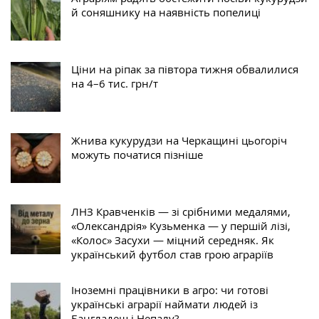
й соняшнику на наявність попелиці
Ціни на ріпак за півтора тижня обвалилися
на 4–6 тис. грн/т
Жнива кукурудзи на Черкащині цьогоріч
можуть початися пізніше
ЛНЗ Кравченків — зі срібними медалями,
«Олександрія» Кузьменка — у першій лізі,
«Колос» Засухи — міцний середняк. Як
український футбол став грою аграріїв
Іноземні працівники в агро: чи готові
українські аграрії наймати людей із
Бангладеш і Непалу?