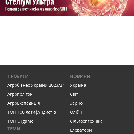
ПРОЕКТИ
НОВИНИ
Агробізнес України 2023/24
Україна
Агрополігон
Світ
АгроЕкспедиція
Зерно
ТОП 100 латифундистів
Олійні
ТОП Organic
Сільгосптехніка
ТЕМИ
Елеватори