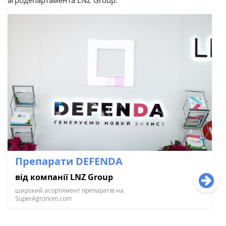
агродепартамента LNZ Group.
Препарати DEFENDA
від компанії LNZ Group
широкий асортимент препаратів на
SuperAgronom.com