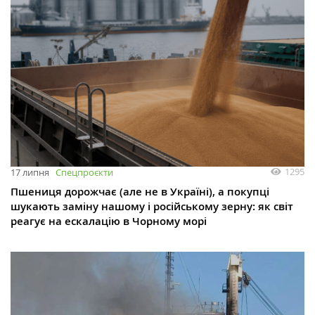
1295
17 липня
Спецпроєкти
Пшениця дорожчає (але не в Україні), а покупці
шукають заміну нашому і російському зерну: як світ
реагує на ескалацію в Чорному морі