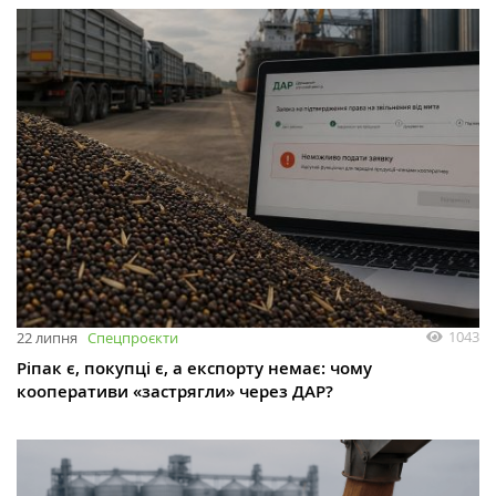
1043
22 липня
Спецпроєкти
Ріпак є, покупці є, а експорту немає: чому
кооперативи «застрягли» через ДАР?