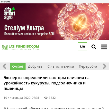
UA
to
m
ерно
Олійні
Добрива
Сільгосптехніка
Переробка
Рин
Эксперты определили факторы влияния на
урожайность кукурузы, подсолнечника и
пшеницы
10 листопада 2020, 07:31
3832
В Черкасской области в нынешнем сезоне уже в третий