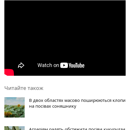
Читайте також
В двох областях масово поширюються клопи
на посівах соняшнику
Аграріям радять обстежити посіви кукурудзи