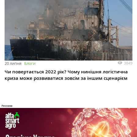
3849
20 липня
Блоги
Чи повертається 2022 рік? Чому нинішня логістична
криза може розвиватися зовсім за іншим сценарієм