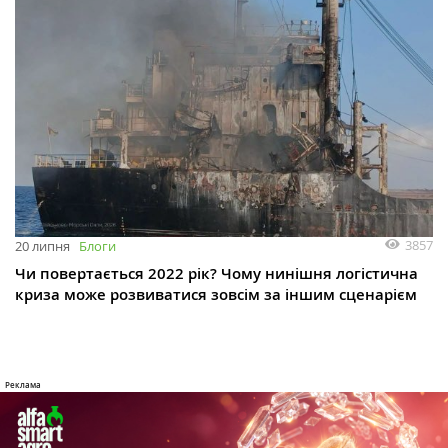
3857
20 липня
Блоги
Чи повертається 2022 рік? Чому нинішня логістична
криза може розвиватися зовсім за іншим сценарієм