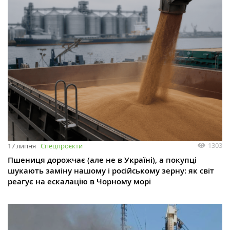
1303
17 липня
Спецпроєкти
Пшениця дорожчає (але не в Україні), а покупці
шукають заміну нашому і російському зерну: як світ
реагує на ескалацію в Чорному морі