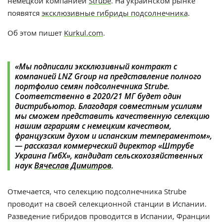
немецкой компанией
Strube
. На украинском рынке
появятся
эксклюзивные гибриды подсолнечника
.
Об этом пишет
Kurkul.com
.
«Мы подписали эксклюзивный контракт с
компанией LNZ Group на представление полного
портфолио семян подсолнечника Strube.
Соответственно в 2020/21 МГ будет один
дистрибьютор. Благодаря совместным усилиям
мы сможем представить качественную селекцию
нашим аграриям с немецким качеством,
французским духом и испанским темпераментом»,
— рассказал коммерческий директор «Штрубе
Украина ГмбХ», кандидат сельскохозяйственных
наук
Вячеслав Димитров
.
Отмечается, что селекцию подсолнечника Strube
проводит на своей селекционной станции в Испании.
Разведение гибридов проводится в Испании, Франции