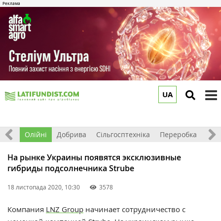
UA
to
m
ерно
Олійні
Добрива
Сільгосптехніка
Переробка
Рин
На рынке Украины появятся эксклюзивные
гибриды подсолнечника Strube
18 листопада 2020, 10:30
3578
Компания
LNZ Group
начинает сотрудничество с