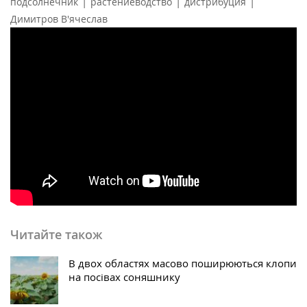
|
|
|
подсолнечник
растениеводство
дистрибуция
Димитров В'ячеслав
Читайте також
В двох областях масово поширюються клопи
на посівах соняшнику