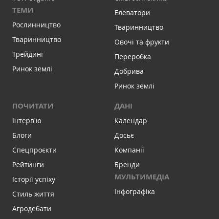
ТЕМИ
Елеватори
Рослинництво
Тваринництво
Тваринництво
Овочі та фрукти
Трейдинг
Переробка
Ринок землі
Добрива
Ринок землі
ПОЧИТАТИ
ДАНІ
Інтервʼю
Календар
Блоги
Досьє
Спецпроєкти
Компанії
Рейтинги
Бренди
МУЛЬТИМЕДІА
Історії успіху
Інфографіка
Стиль життя
Агродебати