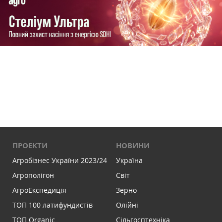
ПРОЕКТИ
НОВИНИ
Агробізнес України 2023/24
Україна
Агрополігон
Світ
АгроЕкспедиція
Зерно
ТОП 100 латифундистів
Олійні
ТОП Organic
Сільгосптехніка