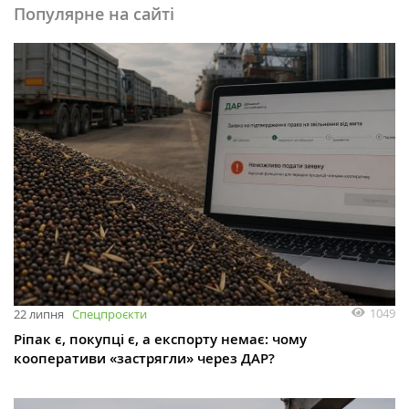
Популярне на сайті
1049
22 липня
Спецпроєкти
Ріпак є, покупці є, а експорту немає: чому
кооперативи «застрягли» через ДАР?