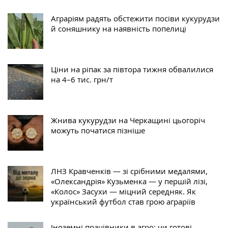
Аграріям радять обстежити посіви кукурудзи
й соняшнику на наявність попелиці
Ціни на ріпак за півтора тижня обвалилися
на 4–6 тис. грн/т
Жнива кукурудзи на Черкащині цьогоріч
можуть початися пізніше
ЛНЗ Кравченків — зі срібними медалями,
«Олександрія» Кузьменка — у першій лізі,
«Колос» Засухи — міцний середняк. Як
український футбол став грою аграріїв
Іноземні працівники в агро: чи готові