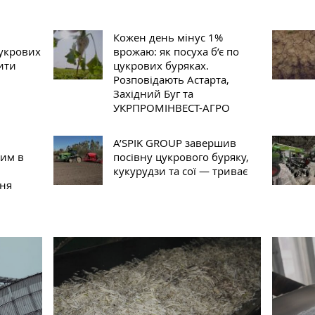
Кожен день мінус 1%
цукрових
врожаю: як посуха б’є по
ити
цукрових буряках.
Розповідають Астарта,
Західний Буг та
УКРПРОМІНВЕСТ-АГРО
A’SPIK GROUP завершив
им в
посівну цукрового буряку,
кукурудзи та сої — триває
ння