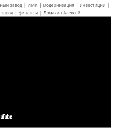
|
|
|
|
рный завод
ИМК
модернизация
инвестиции
|
|
 завод
финансы
Ломакин Алексей