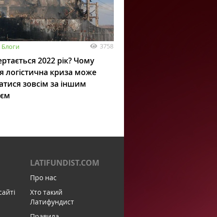
3758
Блоги
ртається 2022 рік? Чому
я логістична криза може
атися зовсім за іншим
ієм
LATIFUNDIST.COM
Про нас
сайті
Хто такий
Латифундист
Правила