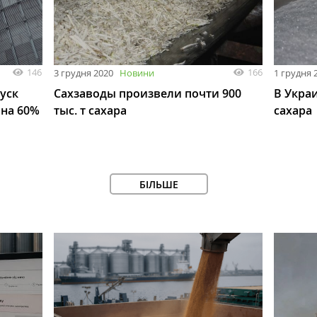
146
166
3 грудня 2020
Новини
1 грудня 
уск
Сахзаводы произвели почти 900
В Украи
 на 60%
тыс. т сахара
сахара
БІЛЬШЕ