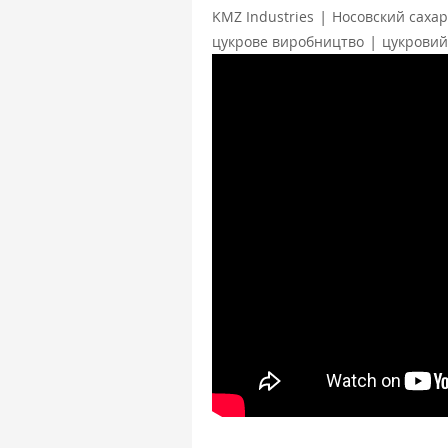
|
KMZ Industries
Носовский саха
|
цукрове виробництво
цукровий