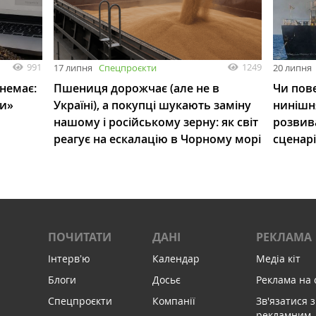
991
1249
17 липня
Спецпроєкти
20 липня
 немає:
Пшениця дорожчає (але не в
Чи пове
ли»
Україні), а покупці шукають заміну
нинішн
нашому і російському зерну: як світ
розвив
реагує на ескалацію в Чорному морі
сценар
ПОЧИТАТИ
ДАНІ
РЕКЛАМА
Інтервʼю
Календар
Медіа кіт
Блоги
Досьє
Реклама на 
Спецпроєкти
Компанії
Зв'язатися з
рекламним