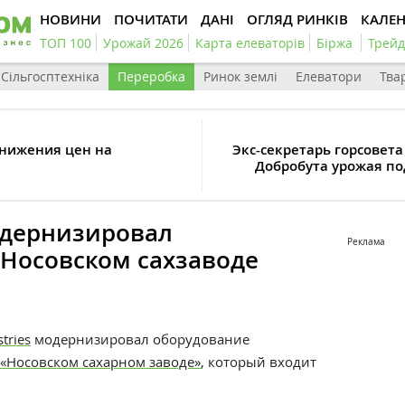
НОВИНИ
ПОЧИТАТИ
ДАНІ
ОГЛЯД РИНКІВ
КАЛЕ
ТОП 100
Урожай 2026
Карта елеваторів
Біржа
Трейд
Сільгосптехніка
Переробка
Ринок землі
Елеватори
Тва
снижения цен на
Экс-секретарь горсовет
Добробута урожая по
одернизировал
Реклама
 Носовском сахзаводе
tries
модернизировал оборудование
«Носовском сахарном заводе»
, который входит