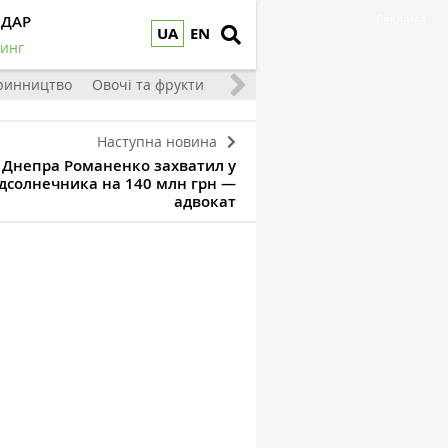
НДАР
Реклама
UA
EN
инг
ринництво
Овочі та фрукти
Наступна новина
а Днепра Романенко захватил у
дсолнечника на 140 млн грн —
адвокат