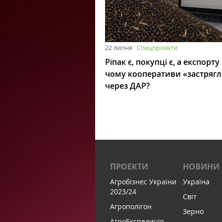
22 липня
Спецпроєкти
Ріпак є, покупці є, а експорту
чому кооперативи «застряг
через ДАР?
ПРОЕКТИ
НОВИНИ
Агробізнес України
Україна
2023/24
Світ
Агрополігон
Зерно
АгроЕкспедиція