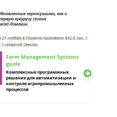
Обновленные зерносушилки, как и
первую кукурузу сезона
ексей Ломакин
.
а 27 ноября
в Украине
произвели
842,6
тыс. т
н
т
сахарной свеклы.
Farm Management Systems
guide
Комплексные программные
решения для автоматизации и
контроля агропромышленных
процессов