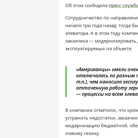
Об этом сообщила
пресс-служб
Сотрудничество по направлению
начало три года назад: тогда 
элеватора. А в этом году компа
заказчика
—
модернизировать д
эксплуатируемых на объекте.
«Американцы» имели очен
отключалась по разным п
т.п.), чем наносила экс
отточенную работу зерн
—
процессы на всем элев
В компании отметили, что кро
устранить недостатки, заказчик
модернизацию бюджетной, обес
новому сезону.