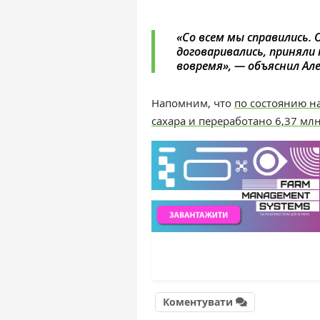
«
Со всем мы справились. 
договаривались, приняли 
вовремя»,
—
объяснил
Ал
Напомним, что
п
о состоянию н
сахара и переработано
6,37 мл
Коментувати