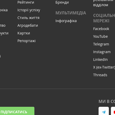
Рейтинги
Бренди
відділом
хніка
Історії успіху
МУЛЬТИМЕДІА
СОЦІАЛЬН
Стиль життя
МЕРЕЖІ
Інфографіка
тво
Агродебати
Facebook
рукти
Картки
YouTube
Репортажі
Telegram
Instagram
і
LinkedIn
X (ex-Twitter
Threads
МИ В С
ПІДПИСАТИСЬ