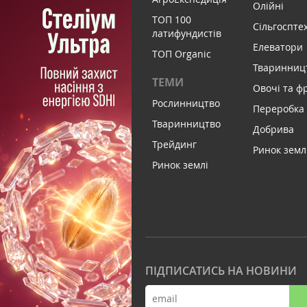
Олійні
ТОП 100
Сільгоспте
латифундистів
Елеватори
ТОП Organic
Тваринниц
ТЕМИ
Овочі та ф
Рослинництво
Переробка
Тваринництво
Добрива
Трейдинг
Ринок земл
Ринок землі
ПІДПИСАТИСЬ НА НОВИНИ