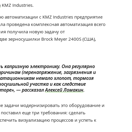
а
KMZ Industries.
 автоматизации с KMZ Industries предприятие
была проведена комплексная автоматизация всего
ния получила новую задачу от
ве зерносушилки Brock Meyer 2400S (США),
ь капризную электронику. Она регулярно
ричинам (перенапряжение, загрязнения и
плуатационникам немало хлопот, тормозя
осушильной участка и как следствие
аторе», — рассказал
Алексей Ломакин
.
ме задачи модернизировать это оборудование и
 поставил еще три требования: сделать
печить визуализацию процессов и успеть к