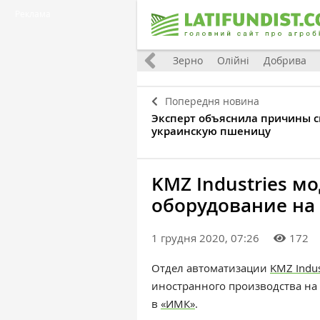
Реклама
Україна
Євроінтеграція
Світ
Зерно
Олійні
Добрива
Попередня новина
Эксперт объяснила причины 
украинскую пшеницу
KMZ Industries м
оборудование на
1 грудня 2020, 07:26
172
Отдел автоматизации
KMZ Indus
иностранного производства на
в
«ИМК»
.