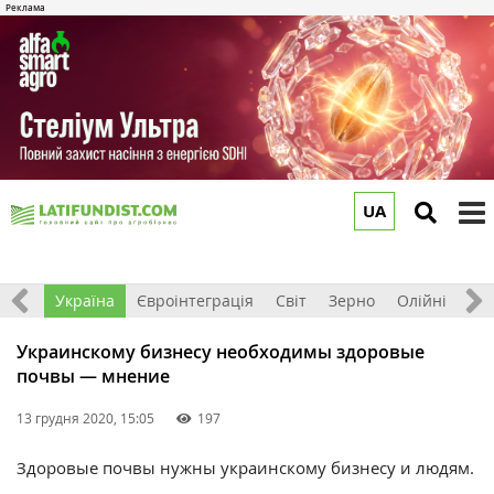
UA
to
m
Все
Україна
Євроінтеграція
Світ
Зерно
Олійні
До
Украинскому бизнесу необходимы здоровые
почвы — мнение
13 грудня 2020, 15:05
197
Здоровые почвы нужны украинскому бизнесу и людям.