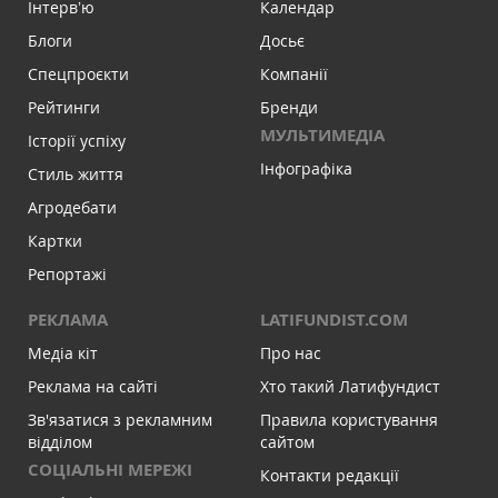
Інтервʼю
Календар
Блоги
Досьє
Спецпроєкти
Компанії
Рейтинги
Бренди
МУЛЬТИМЕДІА
Історії успіху
Інфографіка
Стиль життя
Агродебати
Картки
Репортажі
РЕКЛАМА
LATIFUNDIST.COM
Медіа кіт
Про нас
Реклама на сайті
Хто такий Латифундист
Зв'язатися з рекламним
Правила користування
відділом
сайтом
СОЦІАЛЬНІ МЕРЕЖІ
Контакти редакції