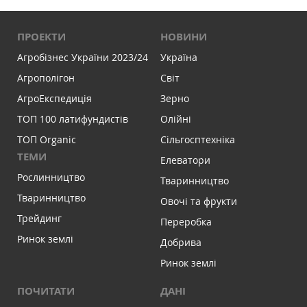
ПРОЕКТИ
НОВИНИ
Агробізнес України 2023/24
Україна
Агрополігон
Світ
АгроЕкспедиція
Зерно
ТОП 100 латифундистів
Олійні
ТОП Organic
Сільгосптехніка
ТЕМИ
Елеватори
Рослинництво
Тваринництво
Тваринництво
Овочі та фрукти
Трейдинг
Переробка
Ринок землі
Добрива
Ринок землі
ПОЧИТАТИ
ДАНІ