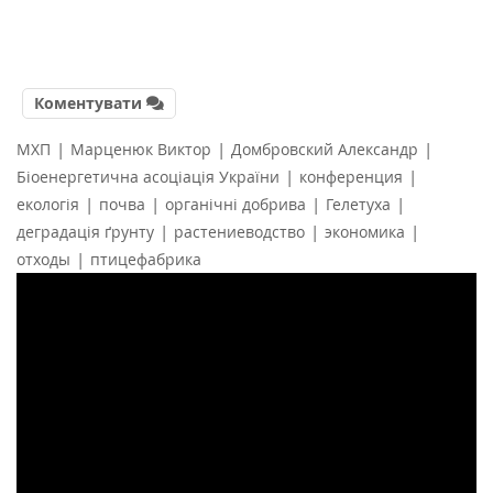
Коментувати
|
|
|
МХП
Марценюк Виктор
Домбровский Александр
|
|
Біоенергетична асоціація України
конференция
|
|
|
|
екологія
почва
органічні добрива
Гелетуха
|
|
|
деградація ґрунту
растениеводство
экономика
|
отходы
птицефабрика