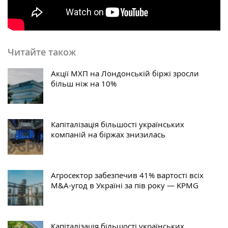
Читайте також
Акції МХП на Лондонській біржі зросли
більш ніж на 10%
Капіталізація більшості українських
компаній на біржах знизилась
Агросектор забезпечив 41% вартості всіх
M&A-угод в Україні за пів року — KPMG
Капіталізація більшості українських