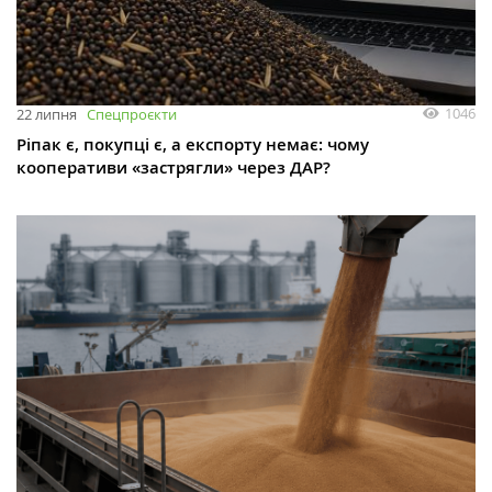
1046
22 липня
Спецпроєкти
Ріпак є, покупці є, а експорту немає: чому
кооперативи «застрягли» через ДАР?