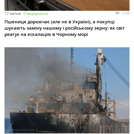
1298
17 липня
Спецпроєкти
Пшениця дорожчає (але не в Україні), а покупці
шукають заміну нашому і російському зерну: як світ
реагує на ескалацію в Чорному морі