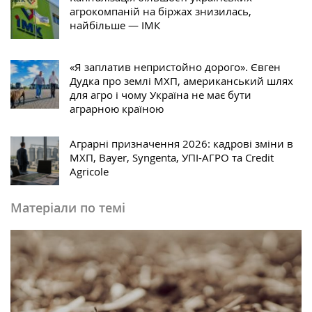
агрокомпаній на біржах знизилась,
найбільше — ІМК
«Я заплатив непристойно дорого». Євген
Дудка про землі МХП, американський шлях
для агро і чому Україна не має бути
аграрною країною
Аграрні призначення 2026: кадрові зміни в
МХП, Bayer, Syngenta, УПІ-АГРО та Credit
Agricole
Матеріали по темі