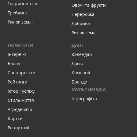
Тваринництво
Овочі та фрукти
Трейдинг
Переробка
Ринок землі
Добрива
Ринок землі
ПОЧИТАТИ
ДАНІ
Інтервʼю
Календар
Блоги
Досьє
Спецпроєкти
Компанії
Рейтинги
Бренди
МУЛЬТИМЕДІА
Історії успіху
Інфографіка
Стиль життя
Агродебати
Картки
Репортажі