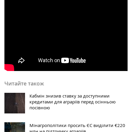
Читайте також
Кабмін знизив ставку за доступними
кредитами для аграріїв перед осінньою
посівною
Мінагрополітики просить ЄС виділити €220
млн на підтримку аграріїв