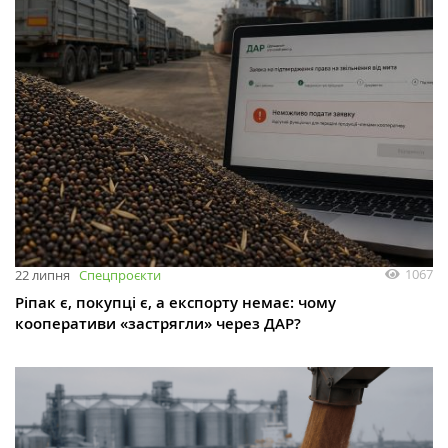
1067
22 липня
Спецпроєкти
Ріпак є, покупці є, а експорту немає: чому
кооперативи «застрягли» через ДАР?