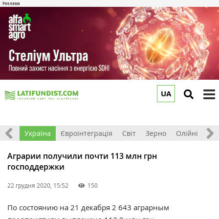
UA
to
m
Все
Україна
Євроінтеграція
Світ
Зерно
Олійні
До
Аграрии получили почти 113 млн грн
господдержки
22 грудня 2020, 15:52
150
По состоянию на 21 декабря 2 643 аграрным