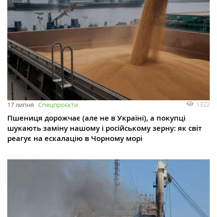
1322
17 липня
Спецпроєкти
Пшениця дорожчає (але не в Україні), а покупці
шукають заміну нашому і російському зерну: як світ
реагує на ескалацію в Чорному морі