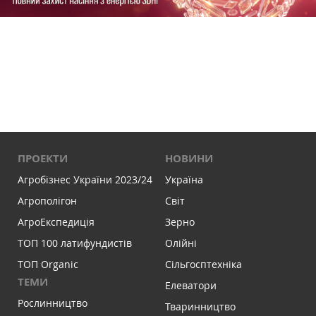
ПРОЕКТИ
НОВИНИ
Агробізнес України 2023/24
Україна
Агрополігон
Світ
АгроЕкспедиція
Зерно
ТОП 100 латифундистів
Олійні
ТОП Organic
Сільгосптехніка
ТЕМИ
Елеватори
Рослинництво
Тваринництво