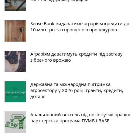
Sense Bank видаватиме аграріям кредити до
10 млн грн за спрощеною процедурою
Аграріям даватимуть кредити під заставу
зібраного врожаю
Державна та міжнародна підтримка
агросектору у 2026 році: гранти, кредити,
дотації
Авальований вексель під посівну: як працює
партнерська програма ПУМБ і BASF