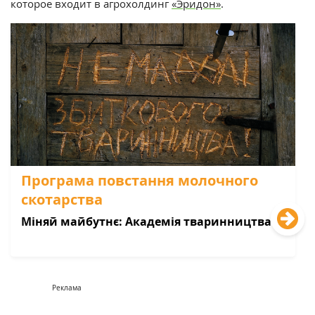
которое входит в агрохолдинг
«Эридон»
.
Програма повстання молочного
скотарства
Міняй майбутнє: Академія тваринництва
Реклама