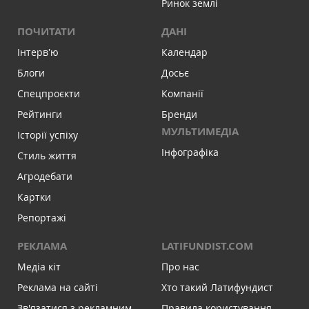
Ринок землі
ПОЧИТАТИ
ДАНІ
Інтервʼю
Календар
Блоги
Досьє
Спецпроєкти
Компанії
Рейтинги
Бренди
МУЛЬТИМЕДІА
Історії успіху
Інфографіка
Стиль життя
Агродебати
Картки
Репортажі
РЕКЛАМА
LATIFUNDIST.COM
Медіа кіт
Про нас
Реклама на сайті
Хто такий Латифундист
Зв'язатися з рекламним
Правила користування