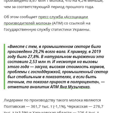
произведено 8,67 млн т молока, что на 4,2% меньше,
чем за соответствующий период прошлого года.
Об этом сообщает
пресс-служба
«Ассоциации
производителей молока»
(АПМ)
со ссылкой на
Государственную службу статистики Украины.
«Вместе с тем, в промышленном секторе было
произведено 29,2% всего вала. К примеру, в 2019
году было 27,8%. В натуральном выражении это
составило 2,53 млн т. И несмотря на вызовы
этого года — засуха, высокая стоимость кормов,
проблемы с господдержкой, промышленный сектор
был стабильным в показателях, а если быть
точным, то показал прирост в полпроцента», —
отметила аналитик АПМ
Яна Музыченко
.
Лидерами по производству такого молока являются
Полтавская — 361,7 тыс. т (-1,1%), Черкасская — 276,7
тыс. т (+3,5%) и Харьковская области — 226,4 тыс. т