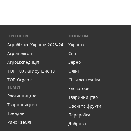
ПРОЕКТИ
НОВИНИ
Агробізнес України 2023/24
Україна
Агрополігон
Світ
АгроЕкспедиція
Зерно
ТОП 100 латифундистів
Олійні
ТОП Organic
Сільгосптехніка
ТЕМИ
Елеватори
Рослинництво
Тваринництво
Тваринництво
Овочі та фрукти
Трейдинг
Переробка
Ринок землі
Добрива