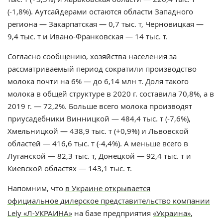
(-1,8%). Аутсайдерами остаются области Западного
региона — Закарпатская — 0,7 тыс. т, Черновицкая —
9,4 тыс. т и Ивано-Франковская — 14 тыс. т.
Согласно сообщению, хозяйства населения за
рассматриваемый период сократили производство
молока почти на 6% — до 6,14 млн т. Доля такого
молока в общей структуре в 2020 г. составила 70,8%, а в
2019 г. — 72,2%. Больше всего молока производят
приусадебники Винницкой — 484,4 тыс. т (-7,6%),
Хмельницкой — 438,9 тыс. т (+0,9%) и Львовской
областей — 416,6 тыс. т (-4,4%). А меньше всего в
Луганской — 82,3 тыс. т, Донецкой — 92,4 тыс. т и
Киевской областях — 143,1 тыс. т.
Напомним, что
в Украине открывается
официальное дилерское представительство компании
Lely «Л-УКРАИНА»
на базе предприятия
«Украина»
,