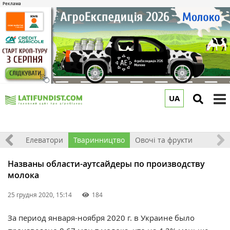
UA
to
m
землі
Елеватори
Тваринництво
Овочі та фрукти
Названы области-аутсайдеры по производству
молока
25 грудня 2020, 15:14
184
За период января-ноября 2020 г. в Украине было