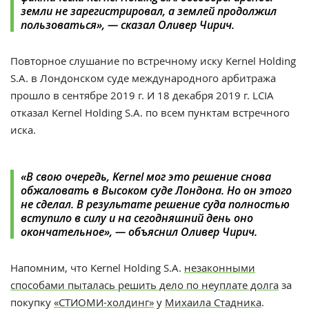
земли не зарегистрировал, а землей продолжил
пользоваться
»,
— сказал Оливер Чирич.
Повторное слушание по встречному иску Kernel Holding
S.A. в Лондонском суде международного арбитража
прошло в сентябре 2019 г. И 18 декабря 2019 г. LCIA
отказал Kernel Holding S.A. по всем пунктам встречного
иска.
«
В свою очередь, Kernel мог это решение снова
обжаловать в Высоком суде Лондона. Но он этого
не сделал. В результате решение суда полностью
вступило в силу и на сегодняшний день оно
окончательное
»,
— объяснил Оливер Чирич.
Напомним, что Kernel Holding S.A.
незаконными
способами пыталась решить дело по неуплате долга
за
покупку
«СТИОМИ-холдинг»
у
Михаила Стадника
.