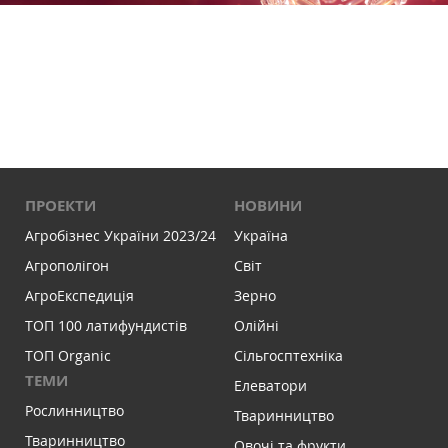
ПРОЕКТИ
НОВИНИ
Агробізнес України 2023/24
Україна
Агрополігон
Світ
АгроЕкспедиція
Зерно
ТОП 100 латифундистів
Олійні
ТОП Organic
Сільгосптехніка
ТЕМИ
Елеватори
Рослинництво
Тваринництво
Тваринництво
Овочі та фрукти