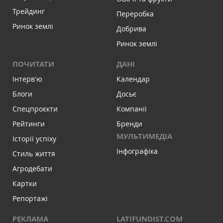
Трейдинг
Переробка
Ринок землі
Добрива
Ринок землі
ПОЧИТАТИ
ДАНІ
Інтервʼю
Календар
Блоги
Досьє
Спецпроєкти
Компанії
Рейтинги
Бренди
МУЛЬТИМЕДІА
Історії успіху
Інфографіка
Стиль життя
Агродебати
Картки
Репортажі
РЕКЛАМА
LATIFUNDIST.COM