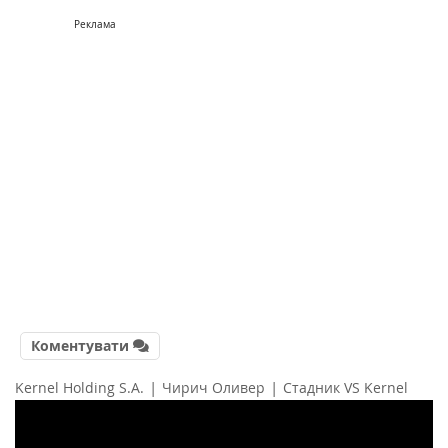
Реклама
Коментувати
|
|
Kernel Holding S.A.
Чирич Оливер
Стадник VS Kernel