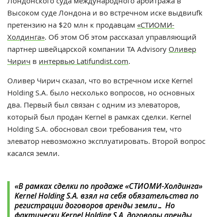
Лондонского суда международного арбитража в
Высоком суде Лондона и во встречном иске выдвиufk
претензию на $20 млн к продавцам
«СТИОМИ-
Холдинга»
. Об этом
Об этом рассказал управляющий
партнер швейцарской компании TA Advisory
Оливер
Чирич
в
интервью Latifundist.com
.
Оливер Чирич сказал, что во встречном иске Kernel
Holding S.A. было несколько вопросов, но основных
два. Первый был связан с одним из элеваторов,
который был продан Kernel в рамках сделки. Kernel
Holding S.A. обосновал свои требования тем, что
элеватор невозможно эксплуатировать. Второй вопрос
касался земли.
«
В рамках сделки по продаже «СТИОМИ-Холдинга»
Kernel Holding S.A. взял на себя обязательства по
регистрации договоров аренды земли… Но
фактически Kernel Holding S.A. договоры аренды