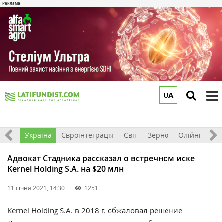
UA
to
m
Все
Україна
Євроінтеграція
Світ
Зерно
Олійні
До
Адвокат Стадника рассказал о встречном иске
Kernel Holding S.A. на $20 млн
11 січня 2021, 14:30
1251
Kernel Holding S.A.
в 2018 г. обжаловал решение