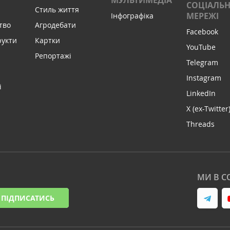
МУЛЬТИМЕДІА
СОЦІАЛЬН
Стиль життя
МЕРЕЖІ
Інфографіка
тво
Агродебати
Facebook
рукти
Картки
YouTube
Репортажі
Telegram
Instagram
і
LinkedIn
X (ex-Twitter
Threads
МИ В С
ПІДПИСАТИСЬ