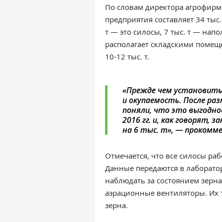
По словам директора агрофир
предприятия составляет 34 тыс.
т — это силосы, 7 тыс. т — нап
располагает складскими помещ
10-12 тыс. т.
«Прежде чем установить
и окупаемость. После раз
поняли, что это выгодно
2016 гг. и, как говорят, 
на 6 тыс. т», — прокомм
Отмечается, что все силосы ра
Данные передаются в лаборато
наблюдать за состоянием зерна
аэрационные вентиляторы. Их 
зерна.