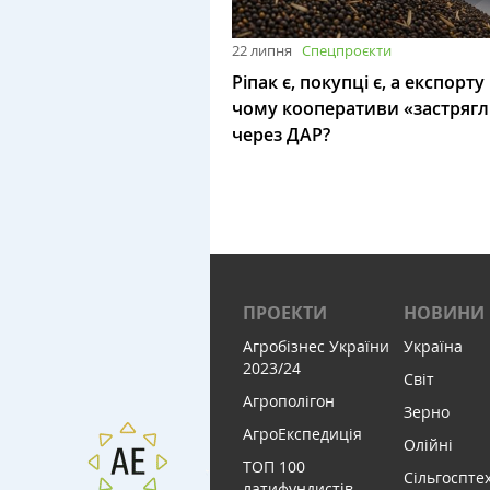
22 липня
Спецпроєкти
Ріпак є, покупці є, а експорту
чому кооперативи «застряг
через ДАР?
ПРОЕКТИ
НОВИНИ
Агробізнес України
Україна
2023/24
Світ
Агрополігон
Зерно
АгроЕкспедиція
Олійні
ТОП 100
Сільгоспте
латифундистів