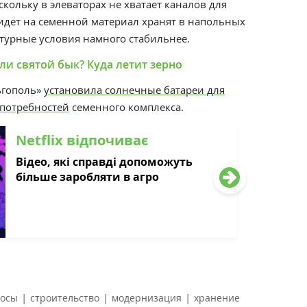
скольку в элеваторах не хватает каналов для
 идет на семенной материал хранят в напольных
атурные условия намного стабильнее.
ли святой бык? Куда летит зерно
ьгополь»
установила солнечные батареи для
потребностей
семенного комплекса.
Netflix відпочиває
Відео, які справді допоможуть
більше заробляти в агро
|
|
|
лосы
строительство
модернизация
хранение