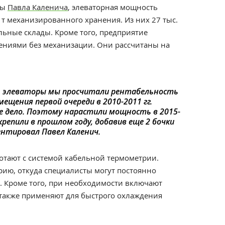
мы
Павла Каленича
, элеваторная мощность
 т механизированного хранения. Из них 27 тыс.
ольные склады. Кроме того, предприятие
ениями без механизации. Они рассчитаны на
 элеваторы мы просчитали рентабельность
мещения первой очереди в 2010-2011 гг.
е дело. Поэтому нарастили мощность в 2015-
закрепили в прошлом году, добавив еще 2 бочки
ентировал Павел Каленич.
ботают с системой кабельной термометрии.
рию, откуда специалисты могут постоянно
. Кроме того, при необходимости включают
также применяют для быстрого охлаждения