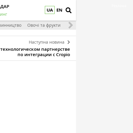
НДАР
Реклама
UA
EN
инг
ринництво
Овочі та фрукти
Наступна новина
о технологическом партнерстве
по интеграции с Cropio