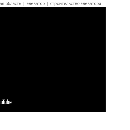
|
|
ая область
елеватор
строительство элеватора