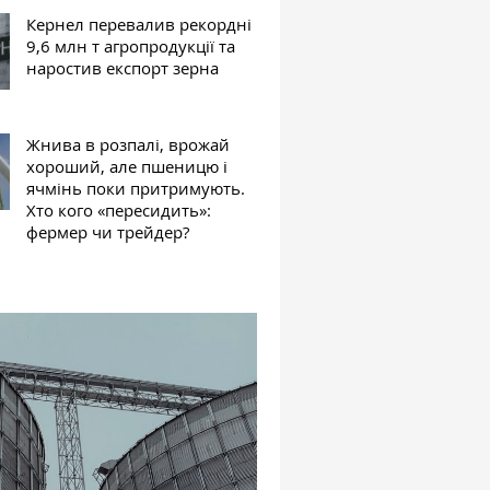
Кернел перевалив рекордні
9,6 млн т агропродукції та
наростив експорт зерна
Жнива в розпалі, врожай
хороший, але пшеницю і
ячмінь поки притримують.
Хто кого «пересидить»:
фермер чи трейдер?