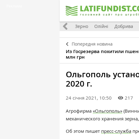
Реклама
Україна
Євроінтеграція
Світ
Зерно
Олійні
Добрива
Попередня новина
Из Госрезерва похитили пшен
млн грн
Ольгополь устано
2020 г.
24 січня 2021, 10:50
217
Агрофирма
«Ольгополь»
(Винни
механического хранения зерна
Об этом пишет
пресс-служба
пр