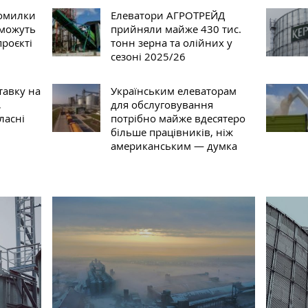
Помилки
Елеватори АГРОТРЕЙД
 можуть
прийняли майже 430 тис.
проєкті
тонн зерна та олійних у
сезоні 2025/26
тавку на
Українським елеваторам
,
для обслуговування
ласні
потрібно майже вдесятеро
більше працівників, ніж
американським — думка