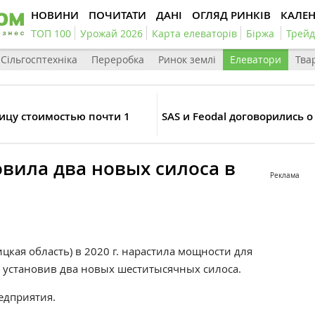
НОВИНИ
ПОЧИТАТИ
ДАНІ
ОГЛЯД РИНКІВ
КАЛЕ
ТОП 100
Урожай 2026
Карта елеваторів
Біржа
Трейд
Сільгосптехніка
Переробка
Ринок землі
Елеватори
Тва
ицу стоимостью почти 1
SAS и Feodal договорились 
вила два новых силоса в
Реклама
цкая область) в 2020 г. нарастила мощности для
, установив два новых шеститысячных силоса.
едприятия.