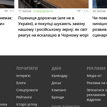
969
1230
17 липня
Спецпроєкти
20 липня
 немає:
Пшениця дорожчає (але не в
Чи пове
ли»
Україні), а покупці шукають заміну
нинішн
нашому і російському зерну: як світ
розвив
реагує на ескалацію в Чорному морі
сценар
ПОЧИТАТИ
ДАНІ
РЕКЛАМА
Інтервʼю
Календар
Медіа кіт
Блоги
Досьє
Реклама на 
Спецпроєкти
Компанії
Зв'язатися з
рекламним
Рейтинги
Бренди
відділом
хніка
Історії успіху