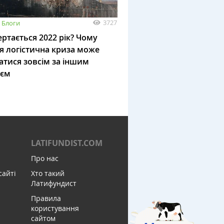
3727
Блоги
ртається 2022 рік? Чому
я логістична криза може
атися зовсім за іншим
ієм
LATIFUNDIST.COM
Про нас
сайті
Хто такий
Латифундист
Правила
користування
сайтом