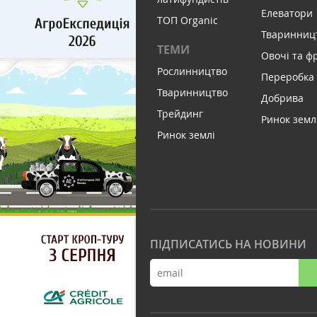
Елеватори
ТОП Organic
Тваринниц
ТЕМИ
Овочі та ф
Рослинництво
Переробка
Тваринництво
Добрива
Трейдинг
Ринок земл
Ринок землі
ПІДПИСАТИСЬ НА НОВИНИ