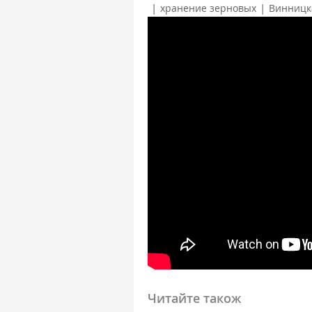
|
|
хранение зерновых
Винницк
Читайте також