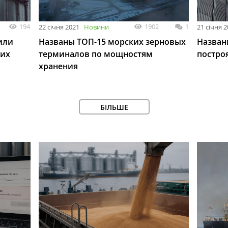
194
1902
1
22 січня 2021
Новини
21 січня 
или
Названы ТОП-15 морских зерновых
Назван
ких
терминалов по мощностям
построя
хранения
БІЛЬШЕ