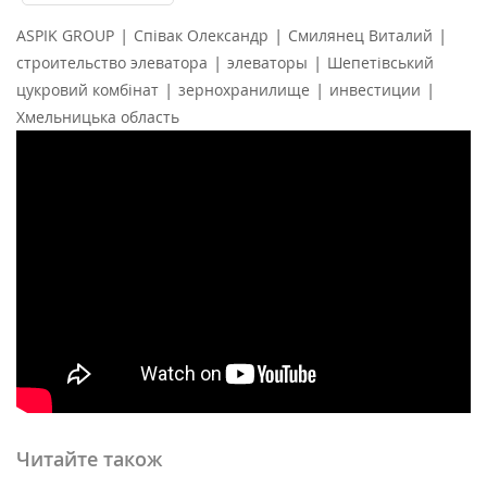
|
|
|
ASPIK GROUP
Співак Олександр
Смилянец Виталий
|
|
строительство элеватора
элеваторы
Шепетівський
|
|
|
цукровий комбінат
зернохранилище
инвестиции
Хмельницька область
Читайте також