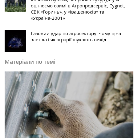
оцінюємо озимі в Агропродсервіс, Cygnet,
СВК «Горинь», у «Івашенюків» та
«Україна-2001»
Газовий удар по агросектору: чому ціна
злетіла і як аграрії шукають вихід
Матеріали по темі