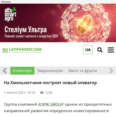
UA
to
m
землі
Елеватори
Тваринництво
Овочі та фрукти
На Хмельнитчине построят новый элеватор
1 лютого 2021, 10:16
1226
Группа компаний
A'SPIK GROUP
одним из приоритетных
направлений развития определила инвестирование в