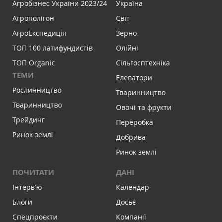
Агробізнес України 2023/24
Україна
Агрополігон
Світ
АгроЕкспедиція
Зерно
ТОП 100 латифундистів
Олійні
ТОП Organic
Сільгосптехніка
ТЕМИ
Елеватори
Рослинництво
Тваринництво
Тваринництво
Овочі та фрукти
Трейдинг
Переробка
Ринок землі
Добрива
Ринок землі
ПОЧИТАТИ
ДАНІ
Інтервʼю
Календар
Блоги
Досьє
Спецпроєкти
Компанії