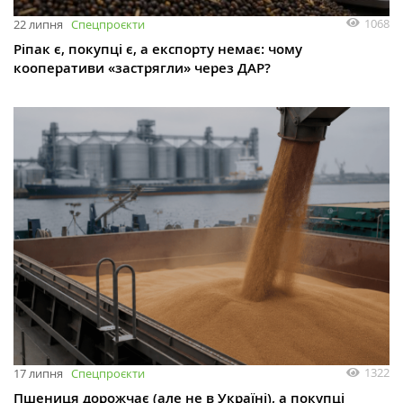
1068
22 липня
Спецпроєкти
Ріпак є, покупці є, а експорту немає: чому
кооперативи «застрягли» через ДАР?
1322
17 липня
Спецпроєкти
Пшениця дорожчає (але не в Україні), а покупці