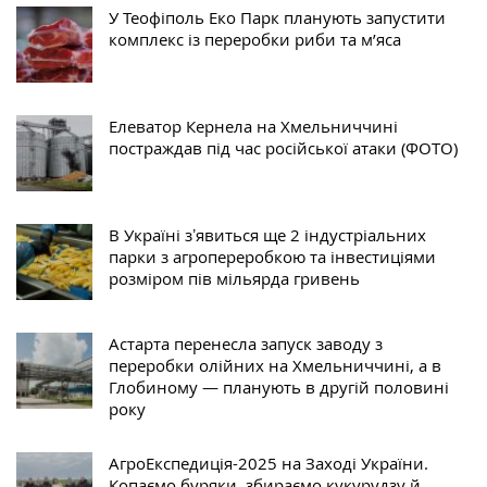
У Теофіполь Еко Парк планують запустити
комплекс із переробки риби та м’яса
Елеватор Кернела на Хмельниччині
постраждав під час російської атаки (ФОТО)
В Україні зʼявиться ще 2 індустріальних
парки з агропереробкою та інвестиціями
розміром пів мільярда гривень
Астарта перенесла запуск заводу з
переробки олійних на Хмельниччині, а в
Глобиному — планують в другій половині
року
АгроЕкспедиція-2025 на Заході України.
Копаємо буряки, збираємо кукурудзу й