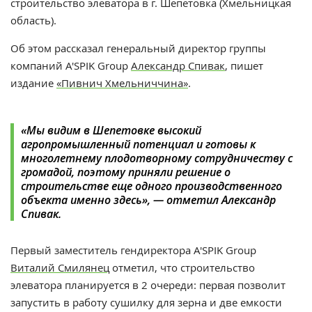
строительство элеватора в г. Шепетовка (Хмельницкая
область).
Об этом рассказал генеральный директор группы
компаний A'SPIK Group
Александр Спивак
, пишет
издание
«Пивнич Хмельниччина»
.
«Мы видим в Шепетовке высокий
агропромышленный потенциал и готовы к
многолетнему плодотворному сотрудничеству с
громадой, поэтому приняли решение о
строительстве еще одного производственного
объекта именно здесь
», — отметил
Александр
Спивак.
Первый заместитель гендиректора A'SPIK Group
Виталий Смилянец
отметил, что строительство
элеватора планируется в 2 очереди: первая позволит
запустить в работу сушилку для зерна и две емкости