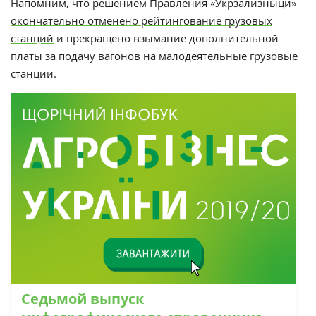
Напомним, что решением Правления «Укрзализныци»
окончательно отменено рейтингование грузовых
станций
и прекращено взымание дополнительной
платы за подачу вагонов на малодеятельные грузовые
станции.
Седьмой выпуск