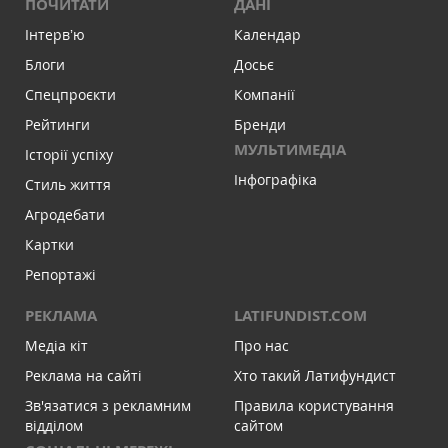
ПОЧИТАТИ
ДАНІ
Інтервʼю
Календар
Блоги
Досьє
Спецпроєкти
Компанії
Рейтинги
Бренди
МУЛЬТИМЕДІА
Історії успіху
Інфографіка
Стиль життя
Агродебати
Картки
Репортажі
РЕКЛАМА
LATIFUNDIST.COM
Медіа кіт
Про нас
Реклама на сайті
Хто такий Латифундист
Зв'язатися з рекламним
Правила користування
відділом
сайтом