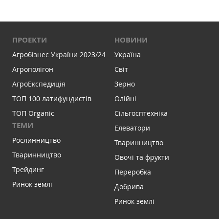
ПРОЕКТИ
НОВИНИ
Агробізнес України 2023/24
Україна
Агрополігон
Світ
АгроЕкспедиція
Зерно
ТОП 100 латифундистів
Олійні
ТОП Organic
Сільгосптехніка
ТЕМИ
Елеватори
Рослинництво
Тваринництво
Тваринництво
Овочі та фрукти
Трейдинг
Переробка
Ринок землі
Добрива
Ринок землі