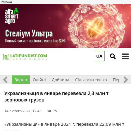
UA
to
m
Світ
Зерно
Олійні
Добрива
Сільгосптехніка
Перероб
Укрзализныця в январе перевезла 2,3 млн т
зерновых грузов
14 лютого 2021, 12:43
75
«Укрзализныця» в январе 2021 г. перевезла 22,09 млн т