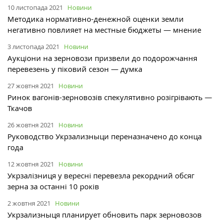
10 листопада 2021
Новини
Методика нормативно-денежной оценки земли
негативно повлияет на местные бюджеты — мнение
3 листопада 2021
Новини
Аукціони на зерновози призвели до подорожчання
перевезень у піковий сезон — думка
27 жовтня 2021
Новини
Ринок вагонів-зерновозів спекулятивно розігрівають —
Ткачов
26 жовтня 2021
Новини
Руководство Укрзализныци переназначено до конца
года
12 жовтня 2021
Новини
Укрзалізниця у вересні перевезла рекордний обсяг
зерна за останні 10 років
2 жовтня 2021
Новини
Укрзализныця планирует обновить парк зерновозов