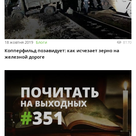
18 жовтня 2019
Блоги
8170
Копперфильд позавидует: как исчезает зерно на
железной дороге