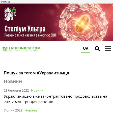
UA
to
m
Пошук за тегом #Укрзализныця
Новини
23 березня 2022
Новини
Укрзалізницею вже законтрактовано продовольства на
746,2 млн грн для регіонів
7 січня 2022
Новини