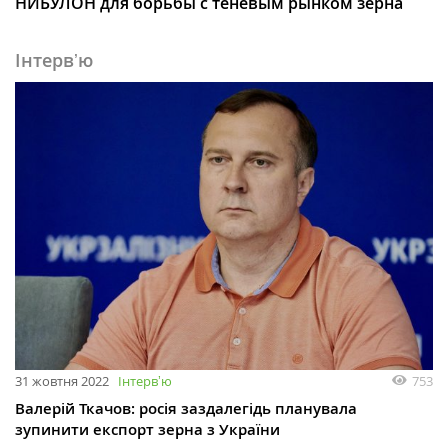
НИБУЛОН для борьбы с теневым рынком зерна
Інтервʼю
31 жовтня 2022
Інтервʼю
753
Валерій Ткачов: росія заздалегідь планувала
зупинити експорт зерна з України