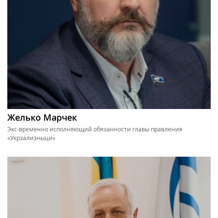
Желько Марчек
Экс-временно исполняющий обязанности главы правления
«Укрзализныци»