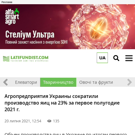
UA
to
m
землі
Елеватори
Тваринництво
Овочі та фрукти
Агропредприятия Украины сократили
производство яиц на 23% за первое полугодие
2021 г.
20 липня 2021, 12:54
135
Объем производства яиц в Украине по итогам первого