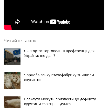
Читайте також
ЄС згортає торговельні преференції для
України: що далі?
Чорнобаївську птахофабрику знищили
окупанти
Блекаути можуть призвести до дефіциту
курятини та яєць — думка