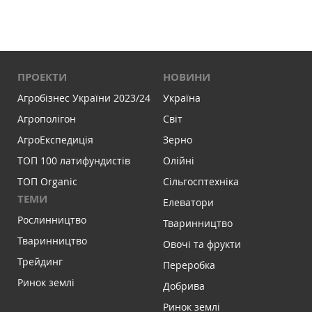
ПРОЕКТИ
НОВИНИ
Агробізнес України 2023/24
Україна
Агрополігон
Світ
АгроЕкспедиція
Зерно
ТОП 100 латифундистів
Олійні
ТОП Organic
Сільгосптехніка
ТЕМИ
Елеватори
Рослинництво
Тваринництво
Тваринництво
Овочі та фрукти
Трейдинг
Переробка
Ринок землі
Добрива
Ринок землі