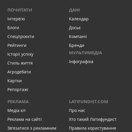
ПОЧИТАТИ
ДАНІ
Інтервʼю
Календар
Блоги
Досьє
Спецпроєкти
Компанії
Рейтинги
Бренди
МУЛЬТИМЕДІА
Історії успіху
Інфографіка
Стиль життя
Агродебати
Картки
Репортажі
РЕКЛАМА
LATIFUNDIST.COM
Медіа кіт
Про нас
Реклама на сайті
Хто такий Латифундист
Зв'язатися з рекламним
Правила користування