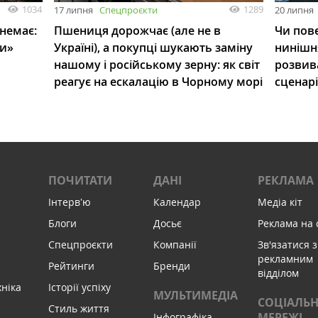
1034
1289
17 липня
Спецпроєкти
20 липня
 немає:
Пшениця дорожчає (але не в
Чи пове
ли»
Україні), а покупці шукають заміну
нинішн
нашому і російському зерну: як світ
розвив
реагує на ескалацію в Чорному морі
сценар
ПОЧИТАТИ
ДАНІ
РЕКЛАМА
Інтервʼю
Календар
Медіа кіт
Блоги
Досьє
Реклама на 
Спецпроєкти
Компанії
Зв'язатися з
рекламним
Рейтинги
Бренди
відділом
хніка
Історії успіху
МУЛЬТИМЕДІА
СОЦІАЛЬН
Стиль життя
МЕРЕЖІ
Інфографіка