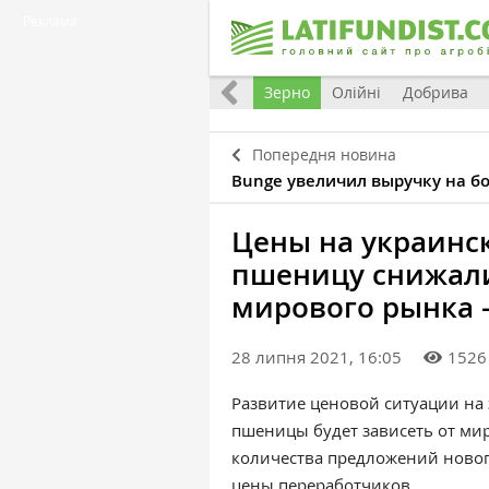
Реклама
Україна
Євроінтеграція
Світ
Зерно
Олійні
Добрива
Попередня новина
Bunge увеличил выручку на бол
Цены на украинс
пшеницу снижал
мирового рынка 
28 липня 2021, 16:05
1526
Развитие ценовой ситуации на
пшеницы будет зависеть от ми
количества предложений новог
цены переработчиков.