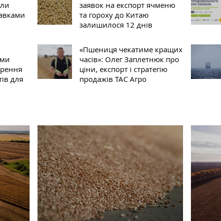
сли
заявок на експорт ячменю
тавками
та гороху до Китаю
залишилося 12 днів
«Пшениця чекатиме кращих
іми
часів»: Олег Заплетнюк про
ирення
ціни, експорт і стратегію
ів для
продажів ТАС Агро