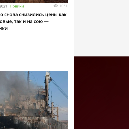
1051
2021
Новини
го снова снизились цены как
овые, так и на сою —
ики