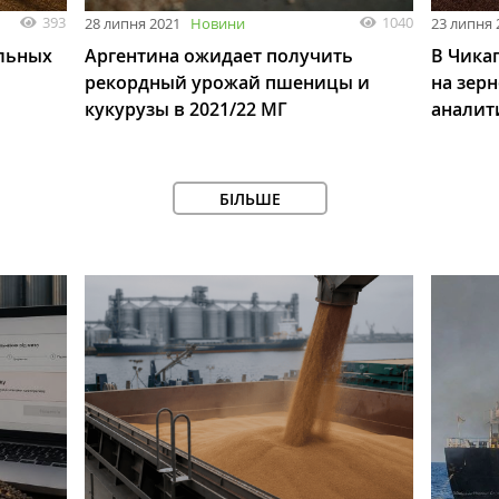
393
1040
28 липня 2021
Новини
23 липня 
ельных
Аргентина ожидает получить
В Чика
рекордный урожай пшеницы и
на зерн
кукурузы в 2021/22 МГ
аналит
БІЛЬШЕ