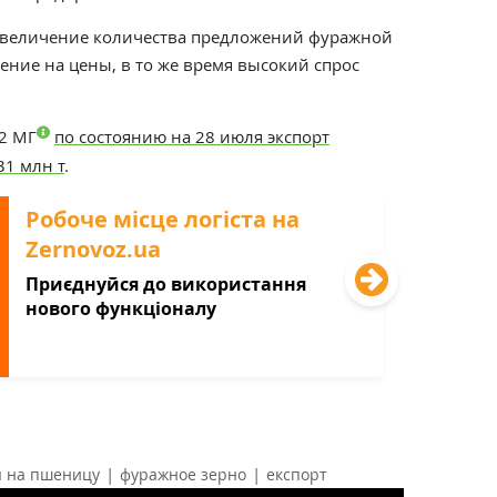
увеличение количества предложений фуражной
ние на цены, в то же время высокий спрос
2 МГ
по состоянию на 28 июля экспорт
31 млн т
.
Робоче місце логіста на
Zernovoz.ua
Приєднуйся до використання
нового функціоналу
|
|
 на пшеницу
фуражное зерно
експорт