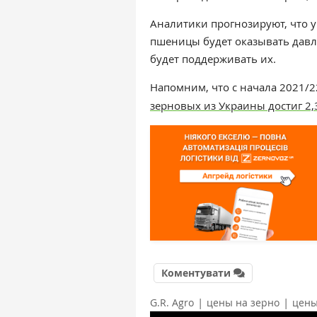
Аналитики прогнозируют, что 
пшеницы будет оказывать давле
будет поддерживать их.
Напомним, что с
начала
2021/2
зерновых из Украины достиг 2,
Коментувати
|
|
G.R. Agro
цены на зерно
цены