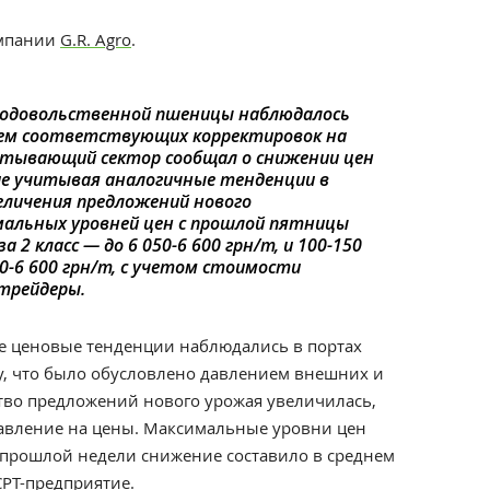
омпании
G.R. Agro
.
родовольственной пшеницы наблюдалось
ием соответствующих корректировок на
атывающий сектор сообщал о снижении цен
ие учитывая аналогичные тенденции в
величения предложений нового
мальных уровней цен с прошлой пятницы
а 2 класс — до 6 050-6 600 грн/т, и 100-150
00-6 600 грн/т, с учетом стоимости
трейдеры.
е ценовые тенденции наблюдались в портах
, что было обусловлено давлением внешних и
тво предложений нового урожая увеличилась,
давление на цены. Максимальные уровни цен
 прошлой недели снижение составило в среднем
 СРТ-предприятие.