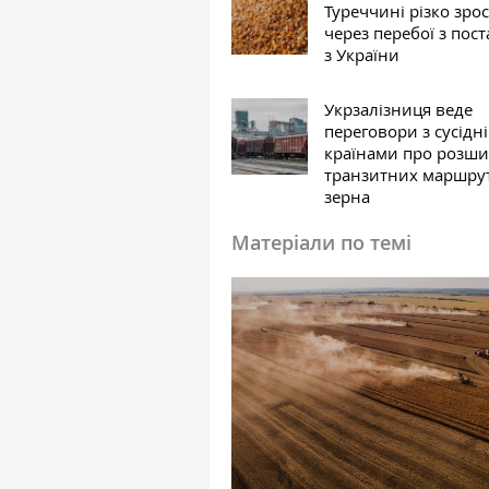
Туреччині різко зро
через перебої з пос
з України
Укрзалізниця веде
переговори з сусідн
країнами про розш
транзитних маршрут
зерна
Матеріали по темі