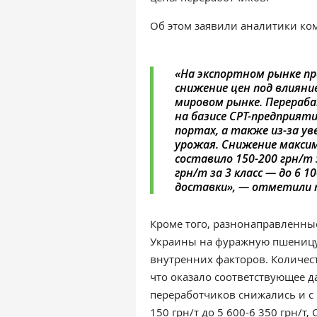
Об этом заявили аналитики к
«
На экспортном рынке п
снижение цен под влиян
мировом рынке. Перераб
на базисе СРТ-предприят
портах, а также из-за у
урожая. Снижение макси
составило 150-200 грн/т з
грн/т за 3 класс
—
до 6 1
доставки
», — отметили 
Кроме того, разнонаправленны
Украины на фуражную пшеницу
внутренних факторов. Количес
что оказало соответствующее 
переработчиков снижались и с
150 грн/т до 5 600-6 350 грн/т,