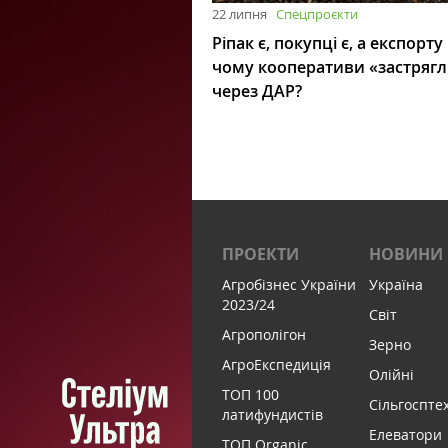
22 липня
Спецпроєкти
Ріпак є, покупці є, а експорту
чому кооперативи «застряг
через ДАР?
ПРОЕКТИ
НОВИНИ
Агробізнес України
Україна
2023/24
Світ
Агрополігон
Зерно
АгроЕкспедиція
Олійні
ТОП 100
Сільгоспте
латифундистів
Елеватори
ТОП Organic