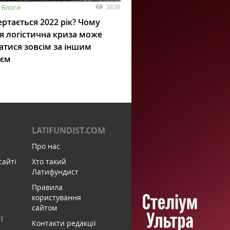
3838
Блоги
ртається 2022 рік? Чому
я логістична криза може
атися зовсім за іншим
ієм
LATIFUNDIST.COM
Про нас
сайті
Хто такий
Латифундист
Правила
користування
сайтом
І
Контакти редакції