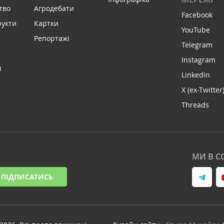
тво
Агродебати
Facebook
рукти
Картки
YouTube
Репортажі
Telegram
Instagram
і
LinkedIn
X (ex-Twitter
Threads
МИ В С
ПІДПИСАТИСЬ