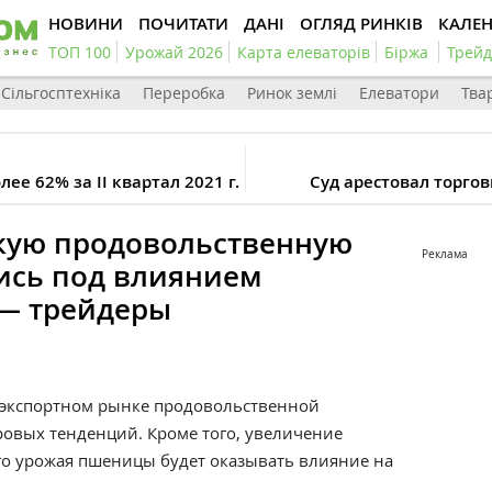
НОВИНИ
ПОЧИТАТИ
ДАНІ
ОГЛЯД РИНКІВ
КАЛЕ
ТОП 100
Урожай 2026
Карта елеваторів
Біржа
Трейд
Сільгосптехніка
Переробка
Ринок землі
Елеватори
Тва
ее 62% за ІІ квартал 2021 г.
Суд арестовал торго
кую продовольственную
Реклама
ись под влиянием
— трейдеры
 экспортном рынке продовольственной
ровых тенденций. Кроме того, увеличение
о урожая пшеницы будет оказывать влияние на