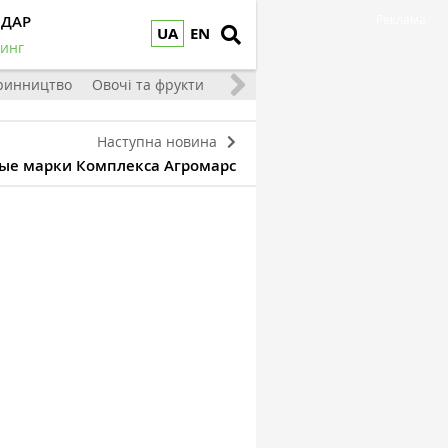
НДАР
Реклама
UA
EN
инг
ринництво
Овочі та фрукти
Наступна новина
вые марки Комплекса Агромарс