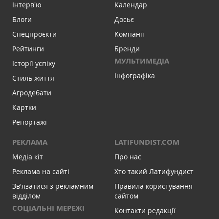
Інтервʼю
Календар
Блоги
Досьє
Спецпроєкти
Компанії
Рейтинги
Бренди
МУЛЬТИМЕДІА
Історії успіху
Інфографіка
Стиль життя
Агродебати
Картки
Репортажі
РЕКЛАМА
LATIFUNDIST.COM
Медіа кіт
Про нас
Реклама на сайті
Хто такий Латифундист
Зв'язатися з рекламним
Правила користування
відділом
сайтом
СОЦІАЛЬНІ МЕРЕЖІ
Контакти редакції