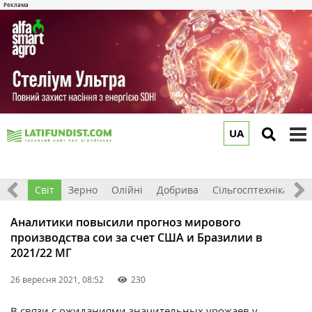
UA
to
m
ація
Світ
Зерно
Олійні
Добрива
Сільгосптехніка
П
Аналитики повысили прогноз мирового
производства сои за счет США и Бразилии в
2021/22 МГ
26 вересня 2021, 08:52
230
В связи с ожиданиями значительных урожаев у