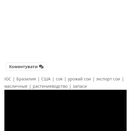
Коментувати
|
|
|
|
|
|
IGC
Бразилия
США
соя
урожай сои
экспорт сои
|
|
масличные
растениеводство
запаси