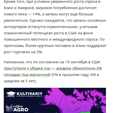
Кроме того, при условии уверенного роста спроса в
Азии и Америке, мировое потребление достигнет
нового пика — +4%, а запасы могут еще больше
увеличиться. Однако ожидается, что запасы основных
экспортеров останутся ограниченными, учитывая
ограниченный потенциал роста в США на фоне
повышенного местного и международного спроса. По
прогнозам, более крупные поставки в Азию поддержат
рост торговли на 3%.
Напомним, что п
о состоянию на 19 сентября в США
приступили к уборке сои — аграрии обмолотили 6%
площади под масличной
(5% в прошлом году; 6% в
среднем за 5 лет).