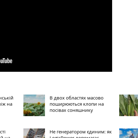
нській
В двох областях масово
ніж на
поширюються клопи на
посівах соняшнику
сті
Не генератором єдиним: як
ій на
LogicPower допомагає