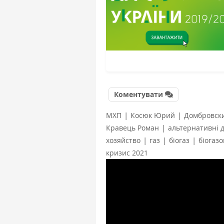
Коментувати
|
|
МХП
Косюк Юрий
Домбровск
|
Кравець Роман
альтернативні д
|
|
|
хозяйство
газ
біогаз
біогаз
кризис 2021