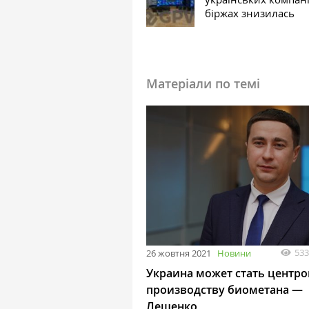
біржах знизилась
Матеріали по темі
533
26 жовтня 2021
Новини
Украина может стать центро
производству биометана —
Лещенко