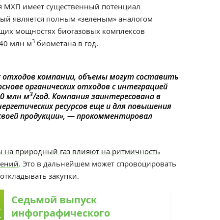
я МХП имеет существенный потенциал
рый является полным «зеленым» аналогом
ющих мощностях биогазовых комплексов
3
40 млн м
биометана в год.
их отходов компании, объемы могут составить
 основе органических отходов с интеграцией
3
50 млн м
/год. Компания заинтересована в
ергетических ресурсов еще и для повышения
своей продукции», — прокомментировал
 на природный газ влияют на ритмичность
рений
. Это в дальнейшем может спровоцировать
откладывать закупки.
Седьмой выпуск
инфографического