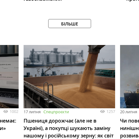
БІЛЬШЕ
1002
1257
17 липня
Спецпроєкти
20 липня
 немає:
Пшениця дорожчає (але не в
Чи пове
ли»
Україні), а покупці шукають заміну
нинішн
нашому і російському зерну: як світ
розвив