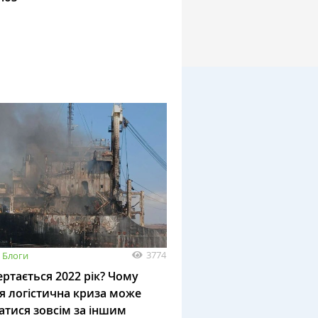
3774
Блоги
ртається 2022 рік? Чому
я логістична криза може
атися зовсім за іншим