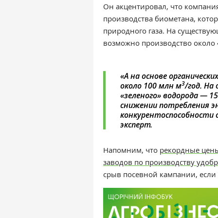
Он акцентировал, что
компани
производства биометана, кото
природного газа. На существу
возможно производство около 
«А на основе органическ
3
около 100 млн м
/год. На
«зеленого» водорода — 1
снижении потребления эн
конкурентоспособности 
эксперт.
Напомним, что
рекордные цены
заводов по производству удоб
срыв посевной кампании, если 