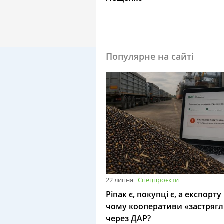
Популярне на сайті
22 липня
Спецпроєкти
Ріпак є, покупці є, а експорту
чому кооперативи «застряг
через ДАР?