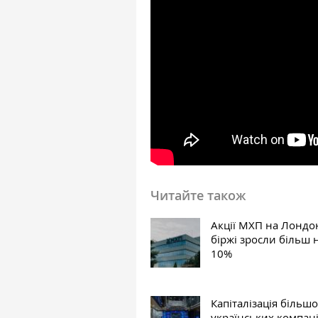
Читайте також
Акції МХП на Лондо
біржі зросли більш 
10%
Капіталізація більшо
українських компан