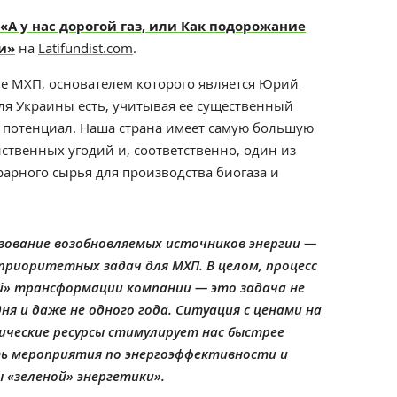
«А у нас дорогой газ, или Как подорожание
и»
на
Latifundist.com
.
ге
МХП
, основателем которого является
Юрий
для Украины есть, учитывая ее существенный
 потенциал. Наша страна имеет самую большую
ственных угодий и, соответственно, один из
арного сырья для производства биогаза и
зование возобновляемых источников энергии —
 приоритетных задач для МХП. В целом, процесс
й» трансформации компании — это задача не
дня и даже не одного года. Ситуация с ценами на
ические ресурсы стимулирует нас быстрее
ь мероприятия по энергоэффективности и
 «зеленой» энергетики».