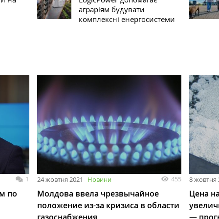
аграріям будувати
комплексні енергосистеми
1
455
24 жовтня 2021
Новини
8 жовтня 
м по
Молдова ввела чрезвычайное
Цена н
положение из-за кризиса в области
увеличи
газоснабжения
— прог