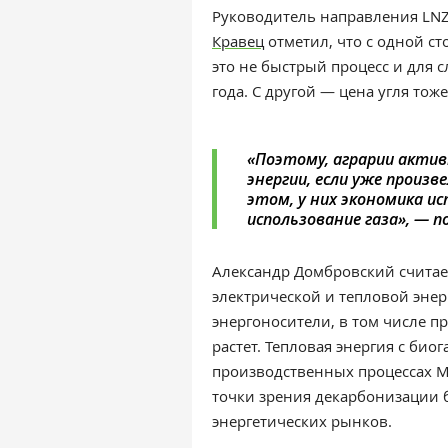
Р
уководитель направления LN
Кравец
отметил, что с одной с
это не быстрый процесс и для
года. С другой — цена угля тож
«Поэтому, аграрии актив
энергии, если уже произв
этом, у них экономика и
использование газа», — п
Александр Домбровский считает
электрической и тепловой эне
энергоносители, в том числе п
растет. Тепловая энергия с био
производственных процессах М
точки зрения декарбонизации 
энергетических рынков.