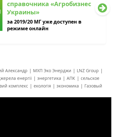
справочника «Агробизнес
Украины»
за 2019/20 МГ уже доступен в
режиме онлайн
|
|
|
ий Александр
МХП Эко Энерджи
LNZ Group
|
|
|
жерела енергії
энергетика
АПК
сельское
|
|
|
овий комплекс
екологія
экономика
Газовый