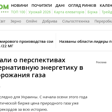
НОВИНИ
ПОЧИТАТИ
ДАНІ
ОГЛЯД РИНКІВ
КАЛЕ
ТОП 100
Урожай 2026
Карта елеваторів
Біржа
Трейд
Світ
Зерно
Олійні
Добрива
Сільгосптехніка
Переробк
мирового производства сои
Названы области-лидеры п
1/22 МГ
али о перспективах
Реклама
ернативную энергетику в
орожания газа
5
сследно для Украины. С начала осени этого года
етической бирже цена природного газа уже
рекордов за всю историю.