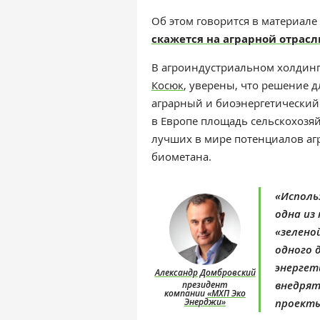
Об этом говорится в материале
скажется на аграрной отрасл
В агроиндустриальном холдин
Косюк
, уверены, что решение 
аграрный и биоэнергетический
в Европе площадь сельскохозяй
лучших в мире потенциалов агр
биометана.
«Исполь
одна из
«зелено
одного 
энергет
Александр Домбровский
внедрят
президент
компании
«МХП Эко
Энерджи»
проекты