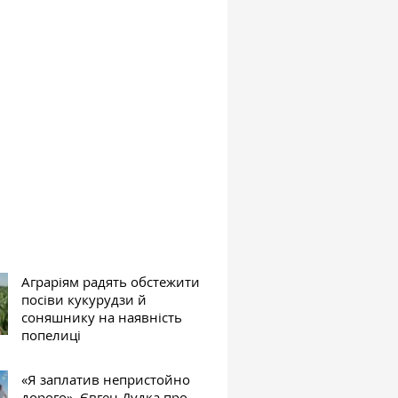
Аграріям радять обстежити
посіви кукурудзи й
соняшнику на наявність
попелиці
«Я заплатив непристойно
дорого». Євген Дудка про