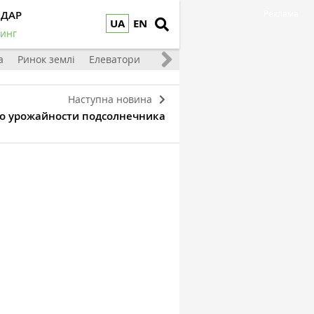
НДАР
Реклама
UA
EN
инг
а
Ринок землі
Елеватори
Тваринництво
Овочі та фрукт
Наступна новина
о урожайности подсолнечника