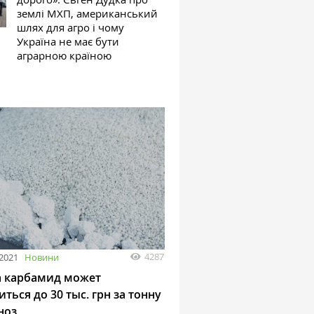
землі МХП, американський
шлях для агро і чому
Україна не має бути
аграрною країною
4287
2021
Новини
а карбамид может
ться до 30 тыс. грн за тонну
ноз