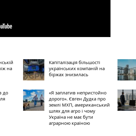
нській
Капіталізація більшості
ніж на
українських компаній на
біржах знизилась
в до
«Я заплатив непристойно
іля
дорого». Євген Дудка про
землі МХП, американський
шлях для агро і чому
Україна не має бути
аграрною країною