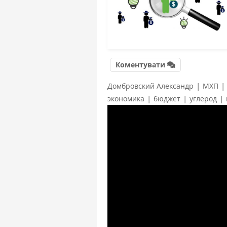
Коментувати
|
|
Домбровский Александр
МХП
|
|
|
экономика
бюджет
углерод