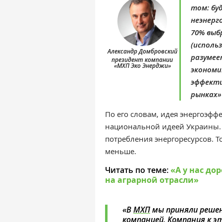
том: бу
неэнерг
70% выб
(использ
Александр Домбровский
разумее
президент компании
«МХП Эко Энерджи»
экономи
эффекти
рынках»
По его словам, идея энергоэф
национальной идеей Украины. 
потребления энергоресурсов. Т
меньше.
Читать по теме:
«А у нас до
на аграрной отрасли»
«В
МХП
мы приняли решен
компанией. Компания к э