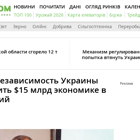
НОВИНИ
ПОЧИТАТИ
ДАНІ
ОГЛЯД РИНКІВ
КАЛЕ
ТОП 100
Урожай 2026
Карта елеваторів
Біржа
Трейд
Світ
Зерно
Олійні
Добрива
Сільгосптехніка
Переробк
й области сгорело 12 т
Механизм регулировани
попытка втянуть Украи
независимость Украины
Реклама
ить $15 млрд экономике в
кий