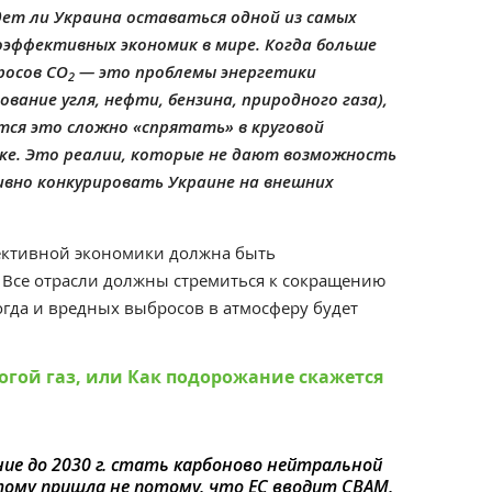
дет ли Украина оставаться одной из самых
оэффективных экономик в мире. Когда больше
росов СО
— это проблемы энергетики
2
ование угля, нефти, бензина, природного газа),
тся это сложно
«
спрятать» в круговой
ке. Это реалии, которые не дают возможность
вно конкурировать Украине на внешних
фективной экономики должна быть
Все отрасли должны стремиться к сокращению
огда и вредных выбросов в атмосферу будет
рогой газ, или Как подорожание скажется
ие до 2030 г. стать карбоново нейтральной
тому пришла не потому, что ЕС вводит СВАМ,