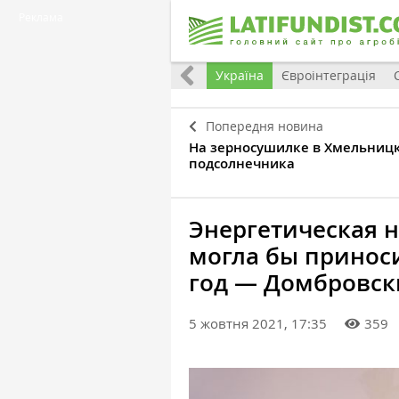
Реклама
Все
Україна
Євроінтеграція
Попередня новина
На зерносушилке в Хмельницко
подсолнечника
Энергетическая 
могла бы принос
год — Домбровс
5 жовтня 2021, 17:35
359