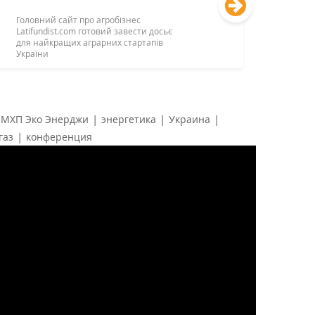
Головний сайт про агробізнес
Latifundist.com готовий завести досьє
для найкращих аграрних стартапів
України
|
|
|
МХП Эко Энерджи
энергетика
Украина
|
газ
конференция