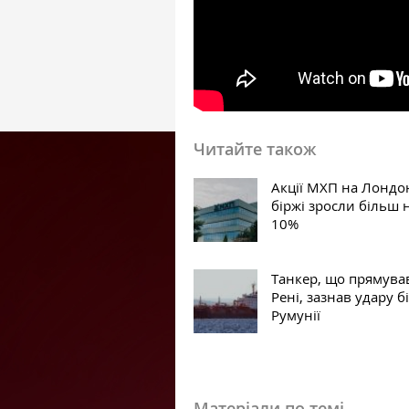
Читайте також
Акції МХП на Лондо
біржі зросли більш 
10%
Танкер, що прямува
Рені, зазнав удару б
Румунії
Матеріали по темі