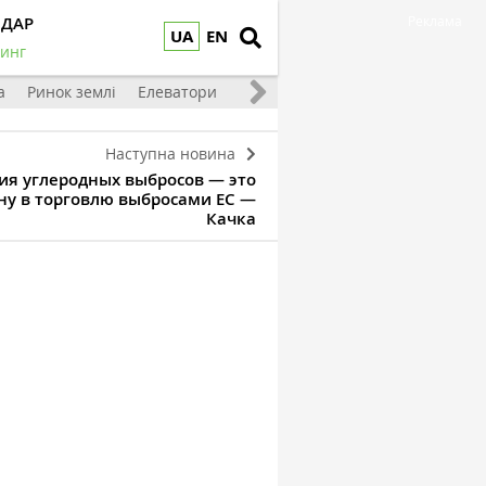
НДАР
Реклама
UA
EN
инг
а
Ринок землі
Елеватори
Тваринництво
Овочі та фрукт
Наступна новина
я углеродных выбросов — это
ну в торговлю выбросами ЕС —
Качка