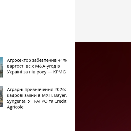
Агросектор забезпечив 41%
вартості всіх M&A-угод в
Україні за пів року — KPMG
Аграрні призначення 2026:
кадрові зміни в МХП, Bayer,
Syngenta, УПІ-АГРО та Credit
Agricole