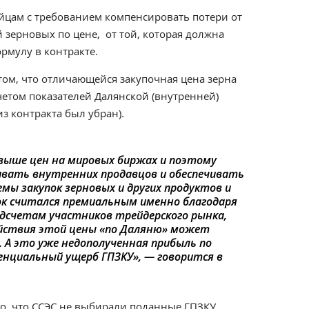
айцам с требованием компенсировать потери от
й зерновых по цене, от той, которая должна
ормулу в контракте.
 том, что отличающейся закупочная цена зерна
етом показателей Далянской (внутренней)
из контракта был убран).
выше цен на мировых биржах и поэтому
вать внутренних продавцов и обеспечивать
мы закупок зерновых и других продуктов и
ок считался премиальным именно благодаря
подсчетам участников трейдерского рынка,
действия этой цены «по Даляню» может
. А это уже недополученная прибыль по
енциальный ущерб ГПЗКУ»,
— говорится в
го, что ССЭС не выбирали поданные ГПЗКУ