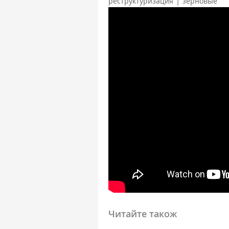
|
реструктуризация
зерновые
Читайте також