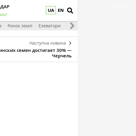
НДАР
Реклама
UA
EN
инг
а
Ринок землі
Елеватори
Тваринництво
Овочі та фрукт
Наступна новина
аинских семян достигает 30% —
Черчель