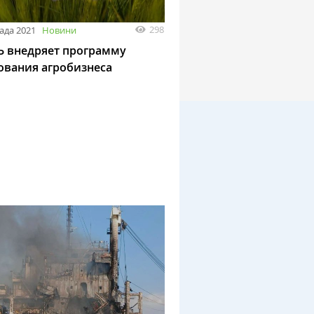
298
ада 2021
Новини
 внедряет программу
ования агробизнеса