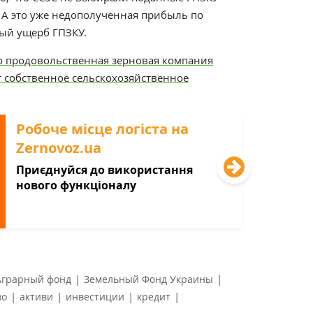
 А это уже недополученная прибыль по
ный ущерб ГПЗКУ.
о продовольственная зерновая компания
т собственное сельскохозяйственное
Робоче місце логіста на
Zernovoz.ua
Приєднуйся до використання
нового функціоналу
|
|
Аграрный фонд
Земельный Фонд Украины
|
|
|
|
во
активи
инвестиции
кредит