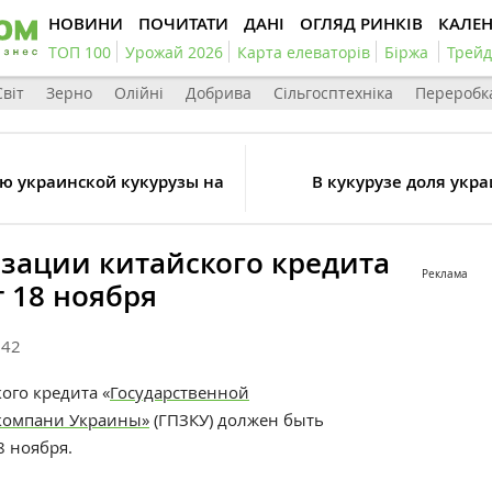
НОВИНИ
ПОЧИТАТИ
ДАНІ
ОГЛЯД РИНКІВ
КАЛЕ
ТОП 100
Урожай 2026
Карта елеваторів
Біржа
Трейд
Світ
Зерно
Олійні
Добрива
Сільгосптехніка
Переробк
ю украинской кукурузы на
В кукурузе доля укр
изации китайского кредита
Реклама
 18 ноября
342
кого кредита
«
Государственной
компани Украины
»
(ГПЗКУ) должен быть
8 ноября.
.