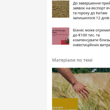
До завершення при
заявок на експорт 
та гороху до Китаю
залишилося 12 днів
Бізнес може отрима
до €100 тис. та
компенсувати близ
інвестиційних витр
Матеріали по темі