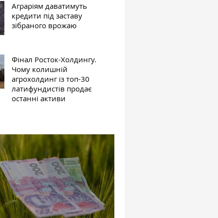
Аграріям даватимуть
кредити під заставу
зібраного врожаю
Фінал Росток-Холдингу.
Чому колишній
агрохолдинг із топ-30
латифундистів продає
останні активи