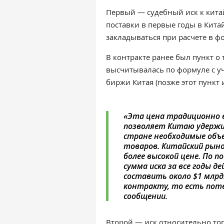
Первый
—
судебный иск к кит
поставки в первые годы в Кита
закладываться при расчете в ф
В контракте ранее был пункт о
высчитывалась по формуле с уч
биржи Китая (позже этот пункт 
«
Эта цена традиционно 
позволяет Китаю удержи
стране необходимые объе
товаров. Китайский рын
более высокой цене. По 
сумма иска за все годы 
составить около $1 млрд
контракту, то есть пот
сообщении.
Второй — иск относительно то