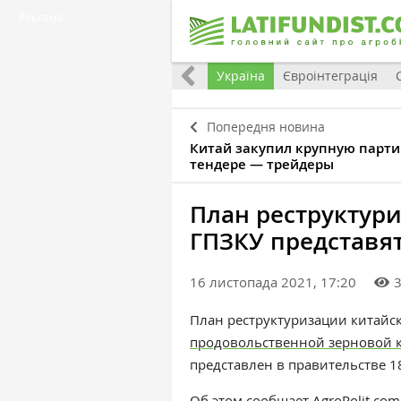
Реклама
Все
Україна
Євроінтеграція
Попередня новина
Китай закупил крупную парти
тендере — трейдеры
План реструктур
ГПЗКУ представят
16 листопада 2021, 17:20
План реструктуризации китайс
продовольственной зерновой 
представлен в правительстве 1
Об этом сообщает
AgroPolit.com