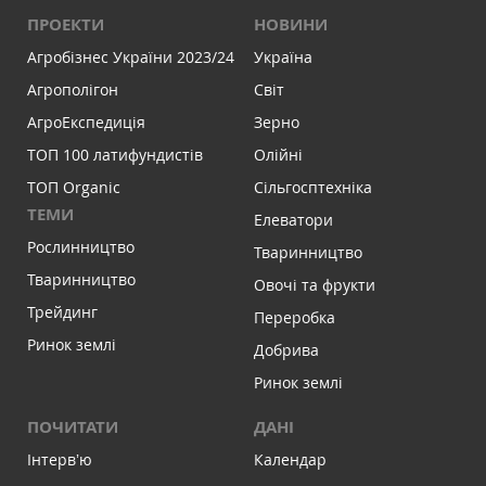
ПРОЕКТИ
НОВИНИ
Агробізнес України 2023/24
Україна
Агрополігон
Світ
АгроЕкспедиція
Зерно
ТОП 100 латифундистів
Олійні
ТОП Organic
Сільгосптехніка
ТЕМИ
Елеватори
Рослинництво
Тваринництво
Тваринництво
Овочі та фрукти
Трейдинг
Переробка
Ринок землі
Добрива
Ринок землі
ПОЧИТАТИ
ДАНІ
Інтервʼю
Календар