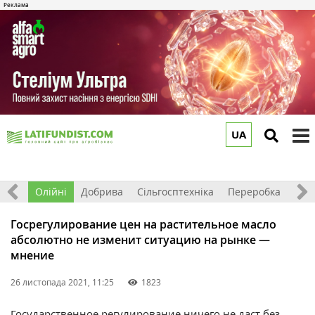
UA
to
m
ерно
Олійні
Добрива
Сільгосптехніка
Переробка
Рин
Госрегулирование цен на растительное масло
абсолютно не изменит ситуацию на рынке —
мнение
26 листопада 2021, 11:25
1823
Государственное регулирование ничего не даст без