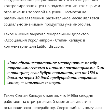
контролирования цен на подсолнечник, как сырье и
ограничения торговой наценки. Несмотря на
различные заявления, растительное масло является
социально значимым продуктом уже много лет.
Такое мнение выразил генеральный директор
«Ассоциация Укролияпром»
Степан Капшук
в
комментарии для
Latifundist.com
.
«Это административное мероприятие между
торговыми сетями и нашими поставщиками. Они
в принципе, если будут повышать, то на 15% и
должны через 30 дней предупредить торговые
сети»,
— отметил эксперт.
Также Степан Капшук отметил, что МЭЗы сегодня
работают на отрицательной маржинальности и
останавливают переработку. Сверхприбыль получают