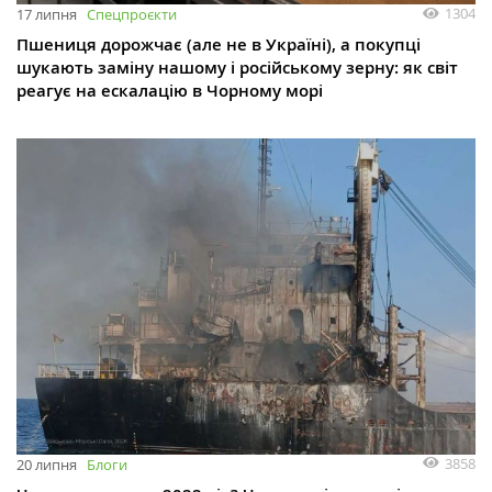
1304
17 липня
Спецпроєкти
Пшениця дорожчає (але не в Україні), а покупці
шукають заміну нашому і російському зерну: як світ
реагує на ескалацію в Чорному морі
3858
20 липня
Блоги