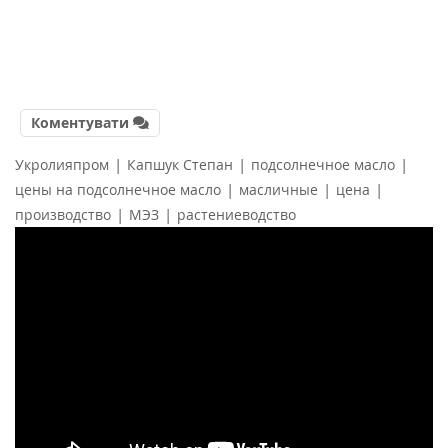
Коментувати
|
|
|
Укролияпром
Капшук Степан
подсолнечное масло
|
|
|
цены на подсолнечное масло
масличные
цена
|
|
производство
МЭЗ
растениеводство