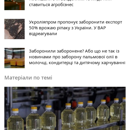
ставиться агробізнес
Укроліяпром пропонує заборонити експорт
50% врожаю ріпаку з України. У ВАР
відреагували
Заборонили заборонене? Або що не так із
новинами про заборону пальмової олії в
молочці, кондитерці та дитячому харчуванні
Матеріали по темі