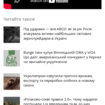
Читайте також
Під ударами — вся ABCD: як за рік Росія
атакувала активи найбільших світових
зернотрейдерів в Україні
Bunge таки купує Вінницький ОЖК у ViOil.
Що далі: американський конкурент у Кернел
чи звичайне укрупнення
Укроліяпром озвучила прогноз врожаю,
експорту та переробки олійних в новому
сезоні
«Ріпаково-соєві правки 2.0». Чому нардепи
поспішали з їх введенням та як до них