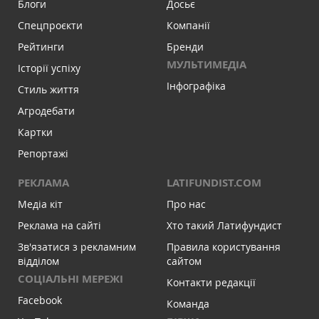
Блоги
Досьє
Спецпроєкти
Компанії
Рейтинги
Бренди
МУЛЬТИМЕДІА
Історії успіху
Інфографіка
Стиль життя
Агродебати
Картки
Репортажі
РЕКЛАМА
LATIFUNDIST.COM
Медіа кіт
Про нас
Реклама на сайті
Хто такий Латифундист
Зв'язатися з рекламним
Правила користування
відділом
сайтом
СОЦІАЛЬНІ МЕРЕЖІ
Контакти редакції
Facebook
Команда