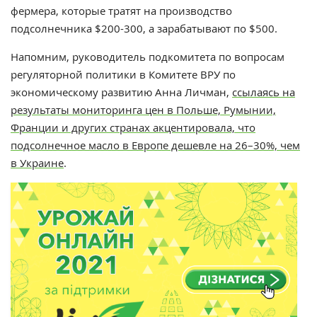
фермера, которые тратят на производство
подсолнечника
$
200-300, а зарабатывают по
$5
00.
Напомним, руководитель подкомитета по вопросам
регуляторной политики в Комитете ВРУ по
экономическому развитию Анна Личман,
ссылаясь на
результаты мониторинга цен в Польше, Румынии,
Франции и других странах акцентировала, что
подсолнечное масло в Европе дешевле на 26–30%, чем
в Украине
.