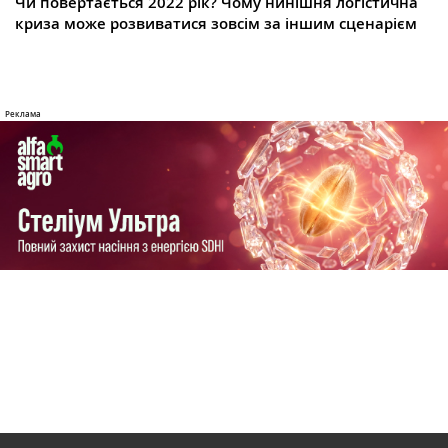
Чи повертається 2022 рік? Чому нинішня логістична
криза може розвиватися зовсім за іншим сценарієм