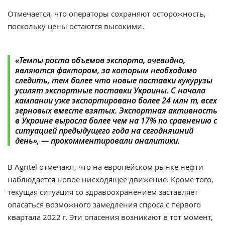
Отмечается, что операторы сохраняют осторожность,
поскольку цены остаются высокими.
«
Темпы роста объемов экспорта, очевидно,
являются фактором, за которым необходимо
следить, тем более что новые поставки кукурузы
усилят экспортные поставки Украины. С начала
кампании уже экспортировано более 24 млн т, всех
зерновых вместе взятых. Экспортная активность
в Украине выросла более чем на 17% по сравнению с
ситуацией предыдущего года на сегодняшний
день
», — прокомментировали аналитики.
В Agritel отмечают, что
н
а европейском рынке нефти
наблюдается новое нисходящее движение. Кроме того,
текущая ситуация со здравоохранением заставляет
опасаться возможного замедления спроса с первого
квартала 2022 г. Эти опасения возникают в тот момент,