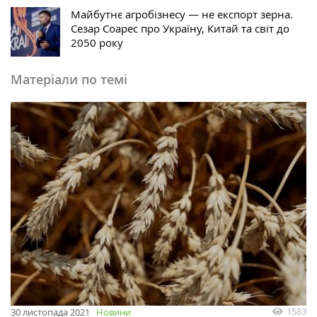
Майбутнє агробізнесу — не експорт зерна.
Сезар Соарес про Україну, Китай та світ до
2050 року
Матеріали по темі
1583
30 листопада 2021
Новини