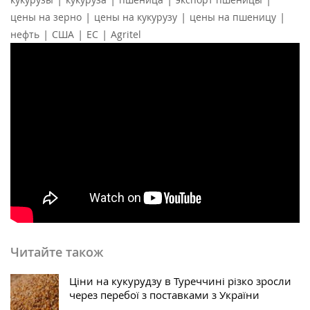
|
|
|
цены на зерно
цены на кукурузу
цены на пшеницу
|
|
|
нефть
США
ЕС
Agritel
Читайте також
Ціни на кукурудзу в Туреччині різко зросли
через перебої з поставками з України