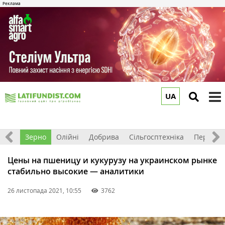
UA
to
m
Світ
Зерно
Олійні
Добрива
Сільгосптехніка
Перероб
Цены на пшеницу и кукурузу на украинском рынке
стабильно высокие — аналитики
26 листопада 2021, 10:55
3762