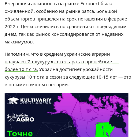
Вчерашняя активность на рынке Euronext была
оживленной, особенно на рынке рапса. Большой
объем торгов пришелся на срок погашения в феврале
2022 г. Цены снизились по сравнению с предыдущим
днем, так как рынок консолидировался от недавних
максимумов.
Напомним, что в
среднем украинские аграрии
получают 7 т кукурузы с гектара, а европейские —
более 10 т с га.
Украина достигнет урожайности
кукурузы
10 т с га в сезон за следующие 10-15 лет — это
в оптимистичном сценарии.