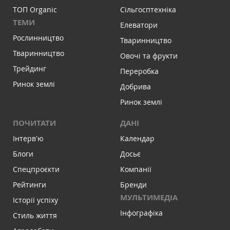
ТОП Organic
Сільгосптехніка
ТЕМИ
Елеватори
Рослинництво
Тваринництво
Тваринництво
Овочі та фрукти
Трейдинг
Переробка
Ринок землі
Добрива
Ринок землі
ПОЧИТАТИ
ДАНІ
Інтервʼю
Календар
Блоги
Досьє
Спецпроєкти
Компанії
Рейтинги
Бренди
МУЛЬТИМЕДІА
Історії успіху
Інфографіка
Стиль життя