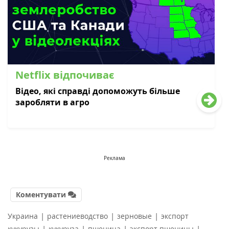
Netflix відпочиває
Відео, які справді допоможуть більше
заробляти в агро
Реклама
Коментувати
|
|
|
Украина
растениеводство
зерновые
экспорт
|
|
|
|
кукурузы
кукуруза
пшеница
экспорт пшеницы