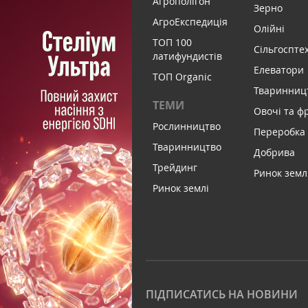
Агрополігон
Зерно
АгроЕкспедиція
Олійні
ТОП 100
Сільгоспте
латифундистів
Елеватори
ТОП Organic
Тваринниц
ТЕМИ
Овочі та ф
Рослинництво
Переробка
Тваринництво
Добрива
Трейдинг
Ринок земл
Ринок землі
ПІДПИСАТИСЬ НА НОВИНИ