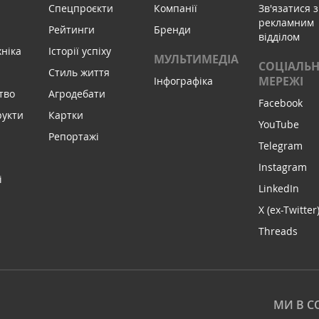
Спецпроєкти
Компанії
Зв'язатися з
рекламним
Рейтинги
Бренди
відділом
хніка
Історії успіху
МУЛЬТИМЕДІА
СОЦІАЛЬН
Стиль життя
МЕРЕЖІ
Інфографіка
тво
Агродебати
Facebook
рукти
Картки
YouTube
Репортажі
Telegram
Instagram
і
LinkedIn
X (ex-Twitter
Threads
МИ В С