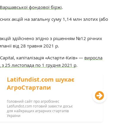
Варшавської фондової біржі
.
них акцій на загальну суму 1,14 млн злотих (або
акцій здійснено згідно з рішенням №12 річних
панії від 28 травня 2021 р.
apital, капіталізація «Астарти-Київ» —
виросла
 з 25 листопада по 1 грудня 2021 р
.
Latifundist.com шукає
АгроСтартапи
Головний сайт про агробізнес
Latifundist.com готовий завести досьє
для найкращих аграрних стартапів
України