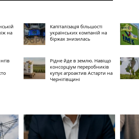
нській
Капіталізація більшості
ніж на
українських компаній на
біржах знизилась
нгів
Рідне йде в землю. Навіщо
консорціум переробників
хто
купує агроактив Астарти на
Чернігівщині