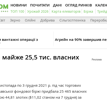
НОВИНИ
ПОЧИТАТИ
ДАНІ
ОГЛЯД РИНКІВ
КАЛЕ
ТОП 100
Урожай 2026
Карта елеваторів
Біржа
Трейд
Світ
Зерно
Олійні
Добрива
Сільгосптехніка
Переробк
 вантажні операції з
Агрейн на 90% завершив пер
У
 майже 25,5 тис. власних
Реклама
истопада по 3 грудня 2021 р. під час торгових
авської фондової біржі придбала 25 465 власних
ою 44,81 злотих ($11,02 станом на 7 грудня) за