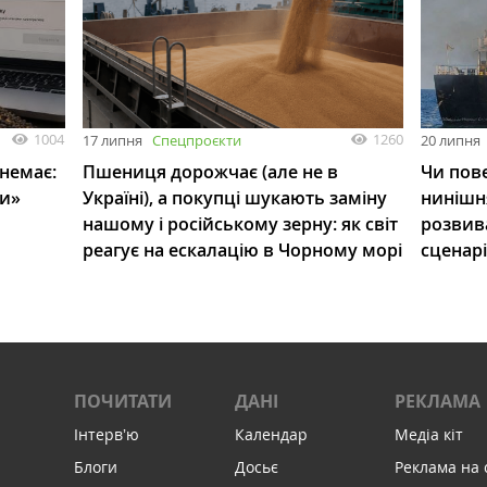
1004
1260
17 липня
Спецпроєкти
20 липня
 немає:
Пшениця дорожчає (але не в
Чи пове
ли»
Україні), а покупці шукають заміну
нинішн
нашому і російському зерну: як світ
розвив
реагує на ескалацію в Чорному морі
сценар
ПОЧИТАТИ
ДАНІ
РЕКЛАМА
Інтервʼю
Календар
Медіа кіт
Блоги
Досьє
Реклама на 