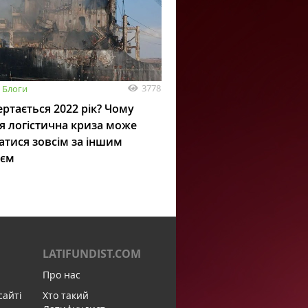
3778
Блоги
ртається 2022 рік? Чому
я логістична криза може
атися зовсім за іншим
ієм
LATIFUNDIST.COM
Про нас
сайті
Хто такий