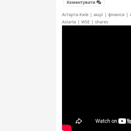
Коментувати
|
|
|
Астарта-Київ
акції
фінанси
|
|
Astarta
WSE
shares