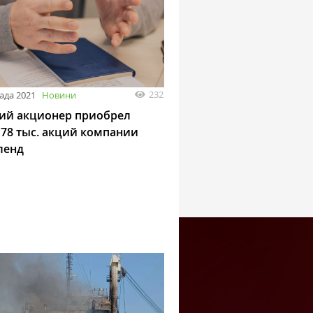
232
ада 2021
Новини
ий акционер приобрел
178 тыс. акций компании
ленд