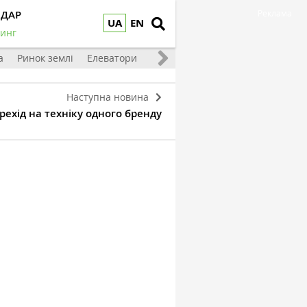
НДАР
Реклама
UA
EN
инг
а
Ринок землі
Елеватори
Тваринництво
Овочі та фрукт
Наступна новина
ехід на техніку одного бренду