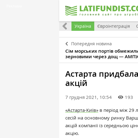
Реклама
Все
Україна
Євроінтеграція
Попередня новина
Сім морських портів обмежили
зерновими через дощ — АМП
Астарта придбала
акцій
7 грудня 2021, 10:54
193
«Астарта-Київ»
в період між 29 л
сесій на основному ринку Варш
акцій компанії із середньою цін
акцію.