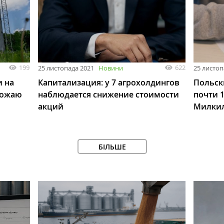
199
622
25 листопада 2021
Новини
25 листоп
и на
Капитализация: у 7 агрохолдингов
Польск
врожаю
наблюдается снижение стоимости
почти 
акций
Милки
БІЛЬШЕ