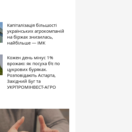
Капіталізація більшості
українських агрокомпаній
на біржах знизилась,
найбільше — ІМК
Кожен день мінус 1%
врожаю: як посуха б’є по
цукрових буряках.
Розповідають Астарта,
Західний Буг та
УКРПРОМІНВЕСТ-АГРО