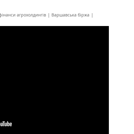
|
|
фінанси агрохолдингів
Варшавська біржа