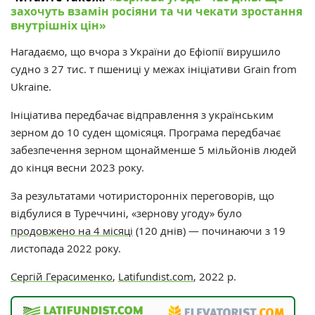
захочуть взамін росіяни та чи чекати зростання
внутрішніх цін»
‎
Нагадаємо, що в
чора з України до Ефіопії вирушило
судно з 27 тис. т пшениці у межах ініціативи Grain from
Ukraine.
Ініціатива передбачає відправлення з українським
зерном до 10 суден щомісяця. Програма передбачає
забезпечення зерном щонайменше 5 мільйонів людей
до кінця весни 2023 року.
За результатами чотиристоронніх переговорів, що
відбулися в Туреччині, «‎зернову угоду»‎ було
продовжено на 4 місяці
(120 днів) — починаючи з 19
листопада 2022 року.
Сергій Герасименко
,
Latifundist.com
, 2022 р.