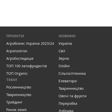
ПРОЕКТИ
НОВИНИ
Агробізнес України 2023/24
Україна
Агрополігон
Світ
АгроЕкспедиція
Зерно
ТОП 100 латифундистів
Олійні
ТОП Organic
Сільгосптехніка
ТЕМИ
Елеватори
Рослинництво
Тваринництво
Тваринництво
Овочі та фрукти
Трейдинг
Переробка
Ринок землі
Добрива