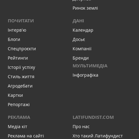
Ринок землі
ПОЧИТАТИ
ДАНІ
Інтервʼю
Календар
Блоги
Досьє
Спецпроєкти
Компанії
Рейтинги
Бренди
МУЛЬТИМЕДІА
Історії успіху
Інфографіка
Стиль життя
Агродебати
Картки
Репортажі
РЕКЛАМА
LATIFUNDIST.COM
Медіа кіт
Про нас
Реклама на сайті
Хто такий Латифундист