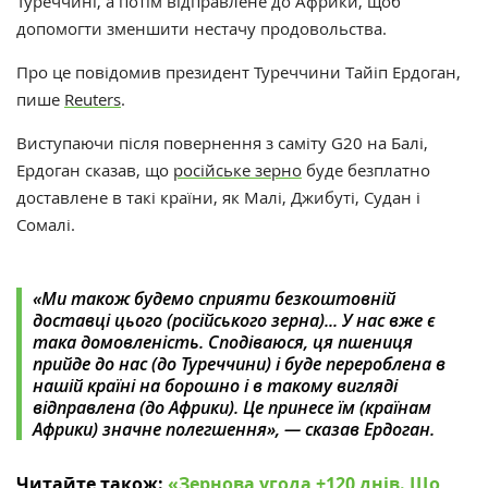
Туреччині, а потім відправлене до Африки, щоб
допомогти зменшити нестачу продовольства.
Про це повідомив президент Туреччини Тайіп Ердоган,
пише
Reuters
.
Виступаючи після повернення з саміту G20 на Балі,
Ердоган сказав, що
російське зерно
буде безплатно
доставлене в такі країни, як Малі, Джибуті, Судан і
Сомалі.
«‎Ми також будемо сприяти безкоштовній
доставці цього (російського зерна)... У нас вже є
така домовленість. Сподіваюся, ця пшениця
прийде до нас (до Туреччини) і буде перероблена в
нашій країні на борошно і в такому вигляді
відправлена (до Африки). Це принесе їм (країнам
Африки) значне полегшення»‎, — сказав Ердоган.
Читайте також:
«‎Зернова угода +120 днів. Що