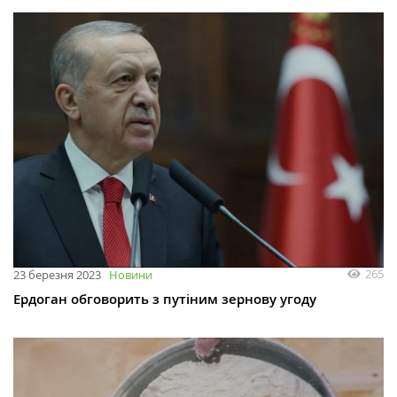
265
23 березня 2023
Новини
Ердоган обговорить з путіним зернову угоду