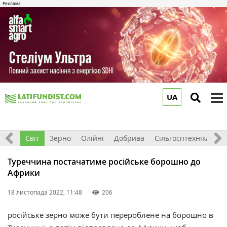
UA
to
m
ація
Світ
Зерно
Олійні
Добрива
Сільгосптехніка
П
Туреччина постачатиме російське борошно до
Африки
18 листопада 2022, 11:48
206
російське зерно може бути перероблене на борошно в