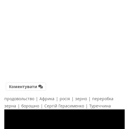
Коментувати
|
|
|
|
продовольство
Африка
росія
зерно
переробка
|
|
|
зерна
борошно
Сергій Герасименко
Туреччина