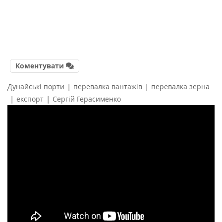
Коментувати
|
|
Дунайські порти
перевалка вантажів
перевалка зерна
|
|
експорт
Сергій Герасименко