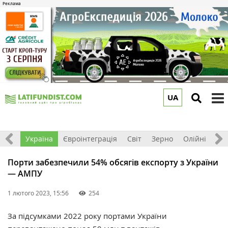
UA
to
m
Все
Україна
Євроінтеграція
Світ
Зерно
Олійні
До
Порти забезпечили 54% обсягів експорту з України
— АМПУ
1 лютого 2023, 15:56
254
За підсумками 2022 року портами України