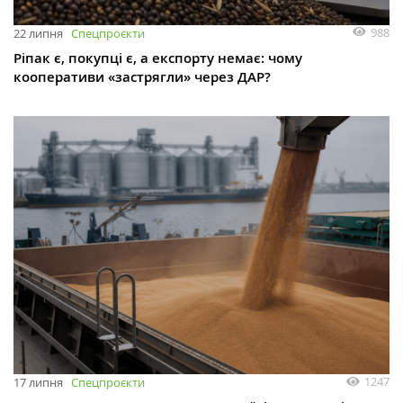
988
22 липня
Спецпроєкти
Ріпак є, покупці є, а експорту немає: чому
кооперативи «застрягли» через ДАР?
1247
17 липня
Спецпроєкти