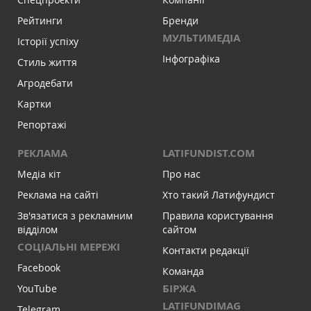
Рейтинги
Бренди
МУЛЬТИМЕДІА
Історії успіху
Інфографіка
Стиль життя
Агродебати
Картки
Репортажі
РЕКЛАМА
LATIFUNDIST.COM
Медіа кіт
Про нас
Реклама на сайті
Хто такий Латифундист
Зв'язатися з рекламним
Правила користування
відділом
сайтом
СОЦІАЛЬНІ МЕРЕЖІ
Контакти редакції
Facebook
Команда
БІРЖА
YouTube
LATIFUNDIMAG
Telegram