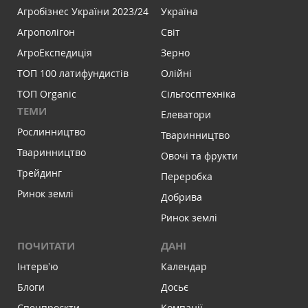
Агробізнес України 2023/24
Україна
Агрополігон
Світ
АгроЕкспедиція
Зерно
ТОП 100 латифундистів
Олійні
ТОП Organic
Сільгосптехніка
ТЕМИ
Елеватори
Рослинництво
Тваринництво
Тваринництво
Овочі та фрукти
Трейдинг
Переробка
Ринок землі
Добрива
Ринок землі
ПОЧИТАТИ
ДАНІ
Інтервʼю
Календар
Блоги
Досьє
Спецпроєкти
Компанії