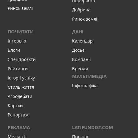
Переробка
Ринок землі
Добрива
Ринок землі
ПОЧИТАТИ
ДАНІ
Інтервʼю
Календар
Блоги
Досьє
Спецпроєкти
Компанії
Рейтинги
Бренди
МУЛЬТИМЕДІА
Історії успіху
Інфографіка
Стиль життя
Агродебати
Картки
Репортажі
РЕКЛАМА
LATIFUNDIST.COM
Медіа кіт
Про нас