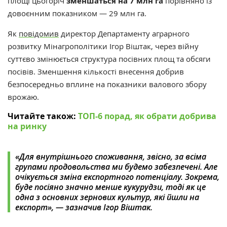
площі цьогоріч
зменшаться на 7 млн га
порівняно із
довоєнним показником — 29 млн га.
Як
повідомив
директор Департаменту аграрного
розвитку Мінагрополітики Ігор Віштак, через війну
суттєво змінюється структура посівних площ та обсяги
посівів. Зменшення кількості внесення добрив
безпосередньо вплине на показники валового збору
врожаю.
Читайте також:
ТОП-6 порад, як обрати добрива
на ринку
«Для внутрішнього споживання, звісно, за всіма
групами продовольства ми будемо забезпечені. Але
очікується зміна експортного потенціалу. Зокрема,
буде посіяно значно менше кукурудзи, тоді як це
одна з основних зернових культур, які йшли на
експорт», — зазначив Ігор Віштак.