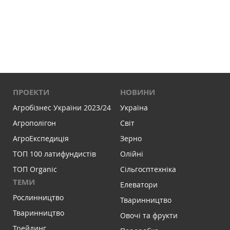
ПРОЕКТИ
НОВИНИ
Агробізнес України 2023/24
Україна
Агрополігон
Світ
АгроЕкспедиція
Зерно
ТОП 100 латифундистів
Олійні
ТОП Organic
Сільгосптехніка
ТЕМИ
Елеватори
Рослинництво
Тваринництво
Тваринництво
Овочі та фрукти
Трейдинг