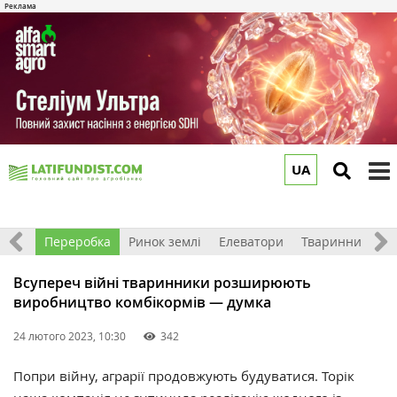
UA
to
m
хніка
Переробка
Ринок землі
Елеватори
Тваринництво
Всупереч війні тваринники розширюють
виробництво комбікормів — думка
24 лютого 2023, 10:30
342
Попри війну, аграрії продовжують будуватися. Торік