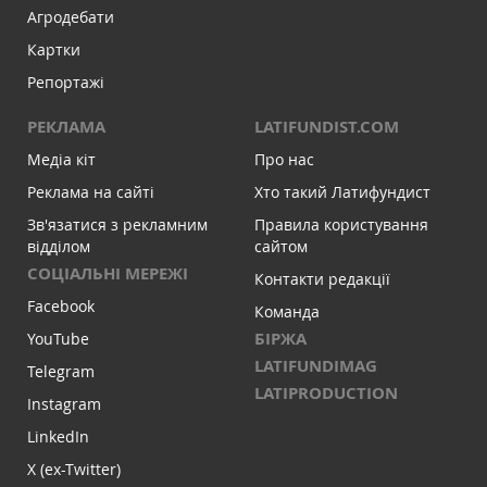
Агродебати
Картки
Репортажі
РЕКЛАМА
LATIFUNDIST.COM
Медіа кіт
Про нас
Реклама на сайті
Хто такий Латифундист
Зв'язатися з рекламним
Правила користування
відділом
сайтом
СОЦІАЛЬНІ МЕРЕЖІ
Контакти редакції
Facebook
Команда
БІРЖА
YouTube
LATIFUNDIMAG
Telegram
LATIPRODUCTION
Instagram
LinkedIn
X (ex-Twitter)