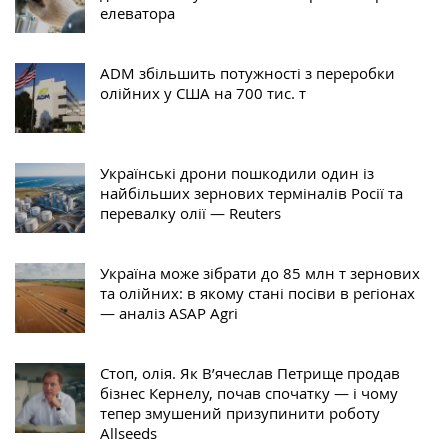
елеватора
ADM збільшить потужності з переробки
олійних у США на 700 тис. т
Українські дрони пошкодили один із
найбільших зернових терміналів Росії та
перевалку олії — Reuters
Україна може зібрати до 85 млн т зернових
та олійних: в якому стані посіви в регіонах
— аналіз ASAP Agri
Стоп, олія. Як В’ячеслав Петрище продав
бізнес Кернелу, почав спочатку — і чому
тепер змушений призупинити роботу
Allseeds