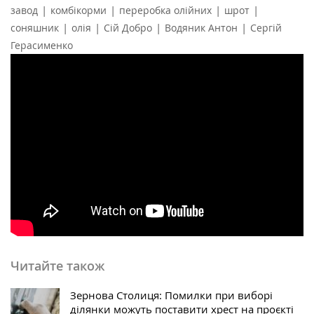
|
|
|
|
завод
комбікорми
переробка олійних
шрот
|
|
|
|
соняшник
олія
Сій Добро
Водяник Антон
Сергій
Герасименко
Читайте також
Зернова Столиця: Помилки при виборі
ділянки можуть поставити хрест на проєкті