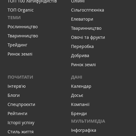
ТОП 100 латифундистів
Олійні
ТОП Organic
Сільгосптехніка
ТЕМИ
Елеватори
Рослинництво
Тваринництво
Тваринництво
Овочі та фрукти
Трейдинг
Переробка
Ринок землі
Добрива
Ринок землі
ПОЧИТАТИ
ДАНІ
Інтервʼю
Календар
Блоги
Досьє
Спецпроєкти
Компанії
Рейтинги
Бренди
МУЛЬТИМЕДІА
Історії успіху
Інфографіка
Стиль життя