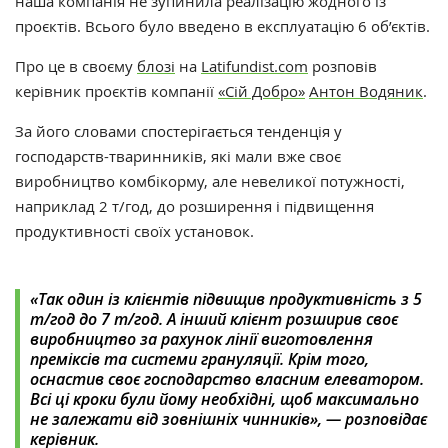
наша компанія не зупинила реалізацію жодного із
проєктів. Всього було введено в експлуатацію 6 об’єктів.
Про це в своєму
блозі
на
Latifundist.com
розповів
керівник проєктів компанії
«Сій Добро»
Антон Водяник
.
За його словами спостерігається тенденція у
господарств-тваринників, які мали вже своє
виробництво комбікорму, але невеликої потужності,
наприклад 2 т/год, до розширення і підвищення
продуктивності своїх установок.
«‎Так один із клієнтів підвищив продуктивність з 5
т/год до 7 т/год. А інший клієнт розширив своє
виробництво за рахунок лінії виготовлення
преміксів та системи грануляції. Крім того,
оснастив своє господарство власним елеватором.
Всі ці кроки були йому необхідні, щоб максимально
не залежати від зовнішніх чинників»‎, — розповідає
керівник.