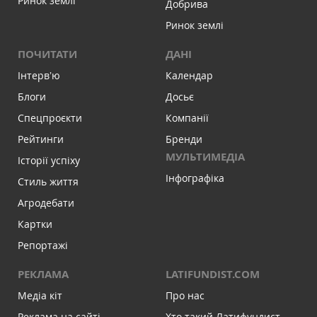
Ринок землі
Добрива
Ринок землі
ПОЧИТАТИ
ДАНІ
Інтервʼю
Календар
Блоги
Досьє
Спецпроєкти
Компанії
Рейтинги
Бренди
МУЛЬТИМЕДІА
Історії успіху
Інфографіка
Стиль життя
Агродебати
Картки
Репортажі
РЕКЛАМА
LATIFUNDIST.COM
Медіа кіт
Про нас
Реклама на сайті
Хто такий Латифундист