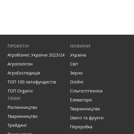
ПРОЕКТИ
НОВИНИ
Агробізнес України 2023/24
Україна
Агрополігон
Світ
АгроЕкспедиція
Зерно
ТОП 100 латифундистів
Олійні
ТОП Organic
Сільгосптехніка
ТЕМИ
Елеватори
Рослинництво
Тваринництво
Тваринництво
Овочі та фрукти
Трейдинг
Переробка