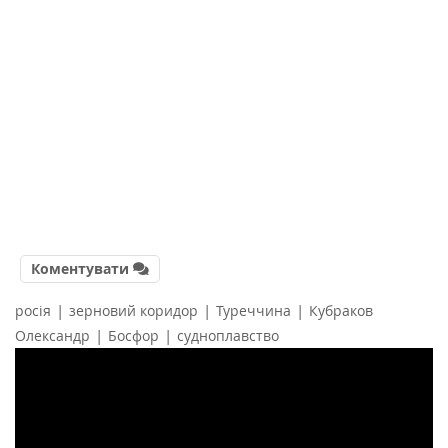
Коментувати
|
|
|
росія
зерновий коридор
Туреччина
Кубраков
|
|
Олександр
Босфор
судноплавство