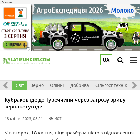
UA
to
m
ація
Світ
Зерно
Олійні
Добрива
Сільгосптехніка
П
Кубраков їде до Туреччини через загрозу зриву
зернової угоди
18 квітня 2023, 08:51
407
У вівторок, 18 квітня, в
іцепрем’єр-міністр з відновлення