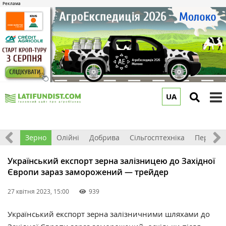
UA
to
m
Світ
Зерно
Олійні
Добрива
Сільгосптехніка
Перероб
Український експорт зерна залізницею до Західної
Європи зараз заморожений — трейдер
27 квітня 2023, 15:00
939
Український експорт зерна залізничними шляхами до