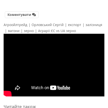
Коментувати
|
|
|
Агроойлтрейд
Орловський Сергій
експорт
залізниця
|
|
|
вагони
зерно
Аграрії ЄС vs UA зерно
Читайте також