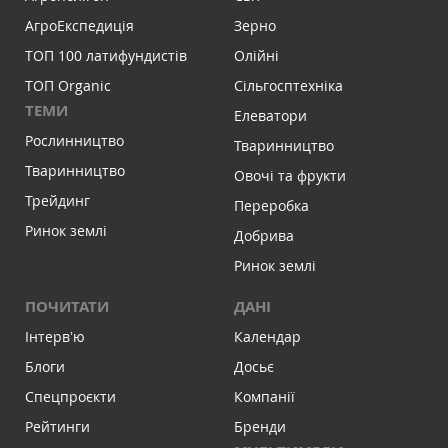
АгроЕкспедиція
Зерно
ТОП 100 латифундистів
Олійні
ТОП Organic
Сільгосптехніка
ТЕМИ
Елеватори
Рослинництво
Тваринництво
Тваринництво
Овочі та фрукти
Трейдинг
Переробка
Ринок землі
Добрива
Ринок землі
ПОЧИТАТИ
ДАНІ
Інтервʼю
Календар
Блоги
Досьє
Спецпроєкти
Компанії
Рейтинги
Бренди