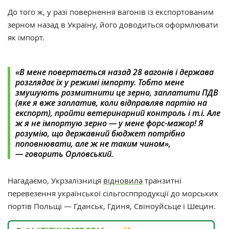
До того ж, у разі повернення вагонів із експортованим
зерном назад в Україну, його доводиться оформлювати
як імпорт.
«В мене повертається назад 28 вагонів і держава
розглядає їх у режимі імпорту. Тобто мене
змушують розмитнити це зерно, заплатити ПДВ
(яке я вже заплатив, коли відправляв партію на
експорт), пройти ветеринарний контроль і т.і. Але
ж я не імпортую зерно — у мене форс-мажор! Я
розумію, що державний бюджет потрібно
поповнювати, але ж не таким чином»,
— говорить Орловський.
Нагадаємо, Укрзалізниця
відновила
транзитні
перевезення української сільгосппродукції до морських
портів Польщі — Гданськ, Гдиня, Свіноуйсьце і Шецин.