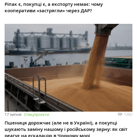
Ріпак є, покупці є, а експорту немає: чому
кооперативи «застрягли» через ДАР?
1282
17 липня
Спецпроєкти
Пшениця дорожчає (але не в Україні), а покупці
шукають заміну нашому і російському зерну: як світ
реагує на ескалацію в Чорному морі