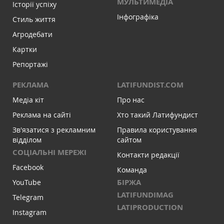
МУЛЬТИМЕДІА
Історії успіху
Інфографіка
Стиль життя
Агродебати
Картки
Репортажі
РЕКЛАМА
LATIFUNDIST.COM
Медіа кіт
Про нас
Реклама на сайті
Хто такий Латифундист
Зв'язатися з рекламним
Правила користування
відділом
сайтом
СОЦІАЛЬНІ МЕРЕЖІ
Контакти редакції
Facebook
Команда
БІРЖА
YouTube
LATIFUNDIMAG
Telegram
LATIPRODUCTION
Instagram