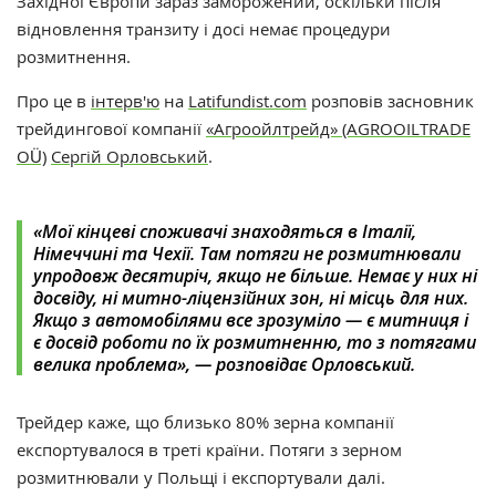
Західної Європи зараз заморожений, оскільки після
відновлення транзиту і досі немає процедури
розмитнення.
Про це в
інтерв'ю
на
Latifundist.com
розповів засновник
трейдингової компанії
«Агроойлтрейд» (AGROOILTRADE
OÜ)
Сергій Орловський
.
«
Мої кінцеві споживачі знаходяться в Італії,
Німеччині та Чехії. Там потяги не розмитнювали
упродовж десятиріч, якщо не більше. Немає у них ні
досвіду, ні митно-ліцензійних зон, ні місць для них.
Якщо з автомобілями все зрозуміло — є митниця і
є досвід роботи по їх розмитненню, то з потягами
велика проблема», — розповідає Орловський.
Трейдер каже, що близько
80% зерна компанії
експортувалося в треті країни. Потяги з зерном
розмитнювали у Польщі і експортували далі.