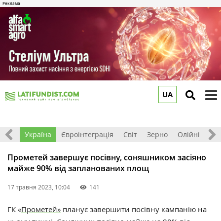
UA
to
m
Все
Україна
Євроінтеграція
Світ
Зерно
Олійні
До
Прометей завершує посівну, соняшником засіяно
майже 90% від запланованих площ
17 травня 2023, 10:04
141
ГК «
Прометей»
планує завершити посівну кампанію на