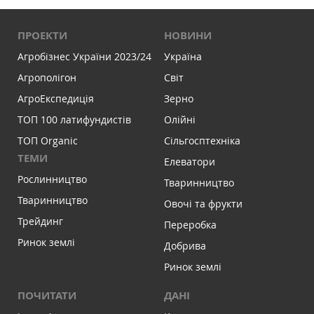
ПРОЕКТИ
НОВИНИ
Агробізнес України 2023/24
Україна
Агрополігон
Світ
АгроЕкспедиція
Зерно
ТОП 100 латифундистів
Олійні
ТОП Organic
Сільгосптехніка
ТЕМИ
Елеватори
Рослинництво
Тваринництво
Тваринництво
Овочі та фрукти
Трейдинг
Переробка
Ринок землі
Добрива
Ринок землі
ПОЧИТАТИ
ДАНІ