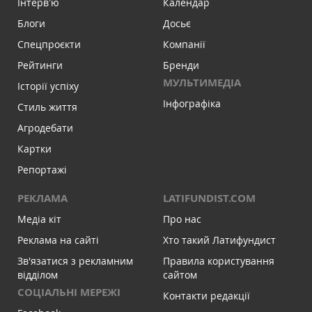
Інтервʼю
Календар
Блоги
Досьє
Спецпроєкти
Компанії
Рейтинги
Бренди
МУЛЬТИМЕДІА
Історії успіху
Інфографіка
Стиль життя
Агродебати
Картки
Репортажі
РЕКЛАМА
LATIFUNDIST.COM
Медіа кіт
Про нас
Реклама на сайті
Хто такий Латифундист
Зв'язатися з рекламним
Правила користування
відділом
сайтом
СОЦІАЛЬНІ МЕРЕЖІ
Контакти редакції