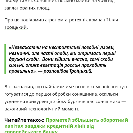
цьому тижні. Соняшник посіяно майже на 90% від
запланованих площ.
Про це повідомив агроном-агротехнік компанії
Ілля
Троїцький
.
«Незважаючи на несприятливі погодні умови,
незначні, але часті опади, ми отримали перші
дружні сходи. Вони зійшли вчасно, самі сходи
сильні, отже вегетація рослин проходить
правильно», — розповідає Троїцький.
Він зазначив, що найближчим часов в компанії почнуть
готуватися до першої обробки соняшника, оскільки
у
сунення конкуренції з боку бур'янів для соняшника —
важливий технологічний момент.
Читайте також:
Прометей збільшить оборотний
капітал завдяки кредитній лінії від
європейського банку