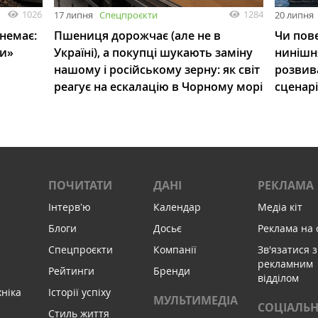
1026
1284
17 липня
Спецпроєкти
20 липня
 немає:
Пшениця дорожчає (але не в
Чи пове
ли»
Україні), а покупці шукають заміну
нинішн
нашому і російському зерну: як світ
розвив
реагує на ескалацію в Чорному морі
сценар
ПОЧИТАТИ
ДАНІ
РЕКЛАМА
Інтервʼю
Календар
Медіа кіт
Блоги
Досьє
Реклама на 
Спецпроєкти
Компанії
Зв'язатися з
рекламним
Рейтинги
Бренди
відділом
хніка
Історії успіху
МУЛЬТИМЕДІА
СОЦІАЛЬН
Стиль життя