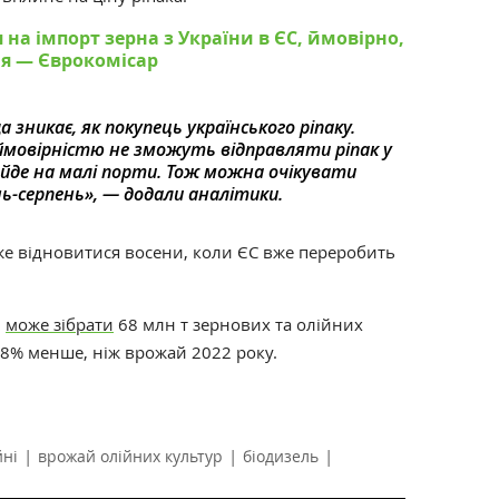
на імпорт зерна з України в ЄС, ймовірно,
ня — Єврокомісар
зникає, як покупець українського ріпаку.
 ймовірністю не зможуть відправляти ріпак у
рейде на малі порти. Тож можна очікувати
нь-серпень
», — додали аналітики.
же відновитися восени, коли ЄС вже переробить
і
може зібрати
68 млн т зернових та олійних
а 8% менше, ніж врожай 2022 року.
|
|
|
йні
врожай олійних культур
біодизель