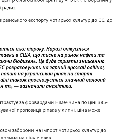
ї ради»
.
країнського експорту чотирьох культур до ЄС, до
ються вже півроку. Наразі очікується
тавки в США, що тисне на ринок нафти та
чаючи біодизель. Це буде сприяти зниженню
в ЄС розраховують на гарний врожай олійної,
попит на український ріпак на старті
країні також прогнозується значний валовий
 млн т», — зазначили аналітики.
нтрактує за форвардами Німеччина по ціні 385-
куваної пропозиції ріпака у липні, ціна може
ом заборони на імпорт чотирьох культур до
вплине на ціну ріпака.