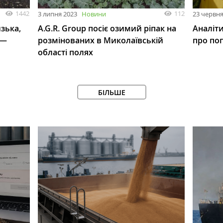
1442
112
3 липня 2023
Новини
23 червня
зька,
A.G.R. Group посіє озимий ріпак на
Аналіт
 —
розмінованих в Миколаївській
про поп
області полях
БІЛЬШЕ