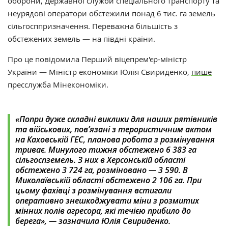
оборони, Державної служби спеціального транспорту та
неурядові оператори обстежили понад 6 тис. га земель
сільгосппризначення. Переважна більшість з
обстежених земель — на півдні країни.
Про це повідомила Перший віцепрем'єр-міністр
України — Міністр економіки Юлія Свириденко,
пише
пресслужба Мінекономіки.
«Попри дуже складні виклики для наших рятівників
та військових, пов’язані з терористичним актом
на Каховській ГЕС, планова робота з розмінування
триває. Минулого тижня обстежено 6 383 га
сільгоспземель. З них в Херсонській області
обстежено 3 724 га, розміновано — 3 590. В
Миколаївській області обстежено 2 106 га. При
цьому фахівці з розмінування встигали
оперативно знешкоджувати міни з розмитих
мінних полів агресора, які течією прибило до
берега», — зазначила Юлія Свириденко.