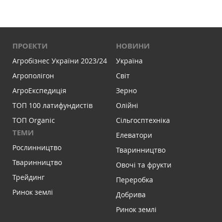
ПРОЕКТИ
НОВИНИ
Агробізнес України 2023/24
Україна
Агрополігон
Світ
АгроЕкспедиція
Зерно
ТОП 100 латифундистів
Олійні
ТОП Organic
Сільгосптехніка
ТЕМИ
Елеватори
Рослинництво
Тваринництво
Тваринництво
Овочі та фрукти
Трейдинг
Переробка
Ринок землі
Добрива
Ринок землі