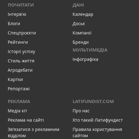
ПОЧИТАТИ
ДАНІ
Інтервʼю
Календар
Блоги
Досьє
Спецпроєкти
Компанії
Рейтинги
Бренди
МУЛЬТИМЕДІА
Історії успіху
Інфографіка
Стиль життя
Агродебати
Картки
Репортажі
РЕКЛАМА
LATIFUNDIST.COM
Медіа кіт
Про нас
Реклама на сайті
Хто такий Латифундист
Зв'язатися з рекламним
Правила користування
відділом
сайтом