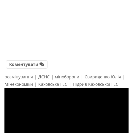
Коментувати
|
|
|
|
розмінування
ДСНС
міноборони
Свириденко Юлія
|
|
Мінекономіки
Каховська ГЕС
Підрив Каховської ГЕС