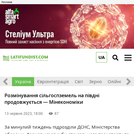
UA
to
m
Все
Україна
Євроінтеграція
Світ
Зерно
Олійні
До
Розмінування сільгоспземель на півдні
продовжується — Мінекономіки
13 червня 2023, 18:00
87
За минулий тиждень підрозділи ДСНС, Міністерства