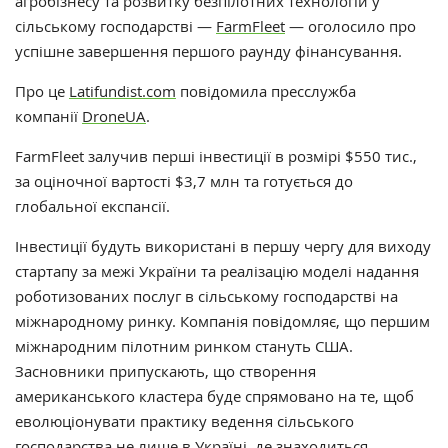
агробізнесу та розвитку безпілотних технологій у
сільському господарстві —
FarmFleet
— оголосило про
успішне завершення першого раунду фінансування.
Про це
Latifundist.com
повідомила пресслужба
компанії
DroneUA
.
FarmFleet залучив перші інвестиції в розмірі $550 тис.,
за оціночної вартості $3,7 млн та готується до
глобальної експансії.
Інвестиції будуть використані в першу чергу для виходу
стартапу за межі України та реалізацію моделі надання
роботизованих послуг в сільському господарстві на
міжнародному ринку. Компанія повідомляє, що першим
міжнародним пілотним ринком стануть США.
Засновники припускають, що створення
американського кластера буде спрямовано на те, щоб
еволюціонувати практику ведення сільського
господарства не лише в Україні, де знаходиться