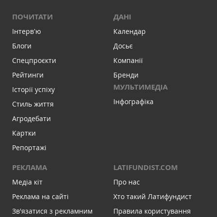
ПОЧИТАТИ
ДАНІ
Інтервʼю
Календар
Блоги
Досьє
Спецпроєкти
Компанії
Рейтинги
Бренди
МУЛЬТИМЕДІА
Історії успіху
Інфографіка
Стиль життя
Агродебати
Картки
Репортажі
РЕКЛАМА
LATIFUNDIST.COM
Медіа кіт
Про нас
Реклама на сайті
Хто такий Латифундист
Зв'язатися з рекламним
Правила користування