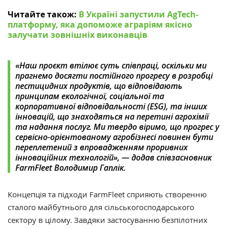
Читайте також:
В Україні запустили AgTech-
платформу, яка допоможе аграріям якісно
залучати зовнішніх виконавців
«
Наш проєкт втілює суть співпраці, оскільки ми
прагнемо досягти постійного прогресу в розробці
пестицидних продуктів, що відповідають
принципам екологічної, соціальної та
корпоративної відповідальності (ESG), та інших
інновацій, що знаходяться на перетині агрохімії
та надання послуг. Ми твердо віримо, що прогрес у
сервісно-орієнтованому агробізнесі повинен бути
переплетений з впровадженням проривних
інноваційних технологій
»
, — додав співзасновник
FarmFleet Володимир Гаплік.
Концепція та підходи FarmFleet сприяють створенню
сталого майбутнього для сільськогосподарського
сектору в цілому. Завдяки застосуванню безпілотних