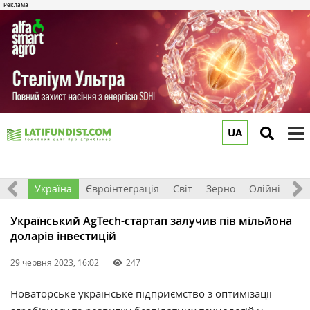
UA
to
m
Все
Україна
Євроінтеграція
Світ
Зерно
Олійні
До
Український AgTech-стартап залучив пів мільйона
доларів інвестицій
29 червня 2023, 16:02
247
Новаторське українське підприємство з оптимізації