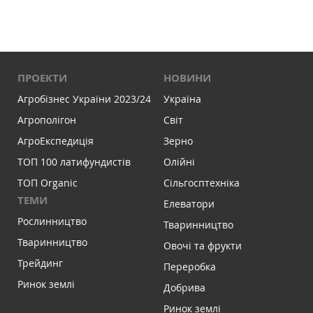
ПРОЕКТИ
НОВИНИ
Агробізнес України 2023/24
Україна
Агрополігон
Світ
АгроЕкспедиція
Зерно
ТОП 100 латифундистів
Олійні
ТОП Organic
Сільгосптехніка
ТЕМИ
Елеватори
Рослинництво
Тваринництво
Тваринництво
Овочі та фрукти
Трейдинг
Переробка
Ринок землі
Добрива
Ринок землі