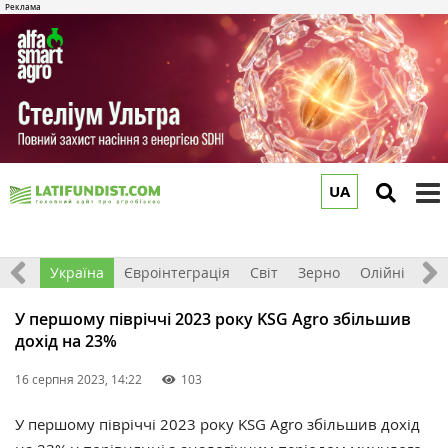
UA
to
m
Все
Україна
Євроінтеграція
Світ
Зерно
Олійні
До
У першому півріччі 2023 року KSG Agro збільшив
дохід на 23%
16 серпня 2023, 14:22
103
У першому півріччі 2023 року KSG Agro збільшив дохід