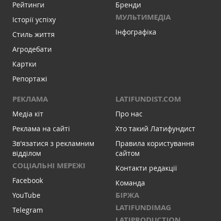
Рейтинги
Бренди
МУЛЬТИМЕДІА
Історії успіху
Інфографіка
Стиль життя
Агродебати
Картки
Репортажі
РЕКЛАМА
LATIFUNDIST.COM
Медіа кіт
Про нас
Реклама на сайті
Хто такий Латифундист
Зв'язатися з рекламним
Правила користування
відділом
сайтом
СОЦІАЛЬНІ МЕРЕЖІ
Контакти редакції
Facebook
Команда
БІРЖА
YouTube
LATIFUNDIMAG
Telegram
LATIPRODUCTION