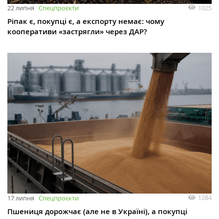
1025
22 липня
Спецпроєкти
Ріпак є, покупці є, а експорту немає: чому
кооперативи «застрягли» через ДАР?
1284
17 липня
Спецпроєкти
Пшениця дорожчає (але не в Україні), а покупці