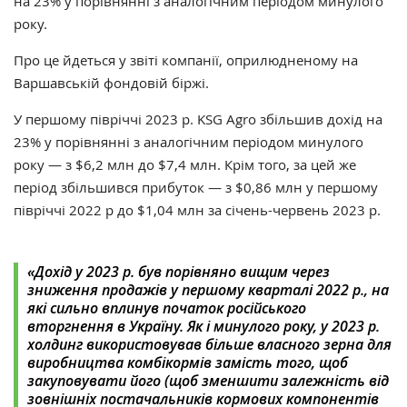
на 23% у порівнянні з аналогічним періодом минулого
року.
Про це йдеться у звіті компанії, оприлюдненому на
Варшавській фондовій біржі.
У першому півріччі 2023 р. KSG Agro збільшив дохід на
23% у порівнянні з аналогічним періодом минулого
року — з $6,2 млн до $7,4 млн. Крім того, за цей же
період збільшився прибуток — з $0,86 млн у першому
півріччі 2022 р до $1,04 млн за січень-червень 2023 р.
«Дохід у 2023 р. був порівняно вищим через
зниження продажів у першому кварталі 2022 р., на
які сильно вплинув початок російського
вторгнення в Україну. Як і минулого року, у 2023 р.
холдинг використовував більше власного зерна для
виробництва комбікормів замість того, щоб
закуповувати його (щоб зменшити залежність від
зовнішніх постачальників кормових компонентів