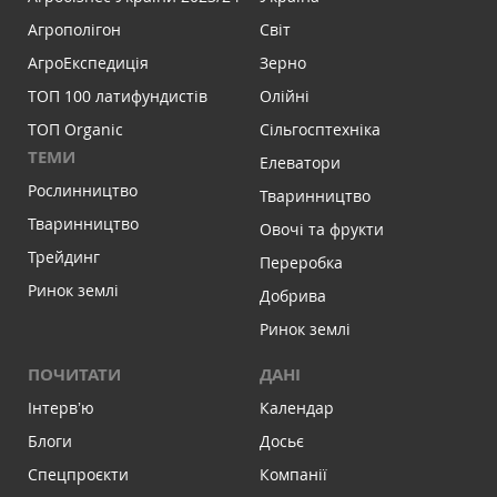
Агрополігон
Світ
АгроЕкспедиція
Зерно
ТОП 100 латифундистів
Олійні
ТОП Organic
Сільгосптехніка
ТЕМИ
Елеватори
Рослинництво
Тваринництво
Тваринництво
Овочі та фрукти
Трейдинг
Переробка
Ринок землі
Добрива
Ринок землі
ПОЧИТАТИ
ДАНІ
Інтервʼю
Календар
Блоги
Досьє
Спецпроєкти
Компанії