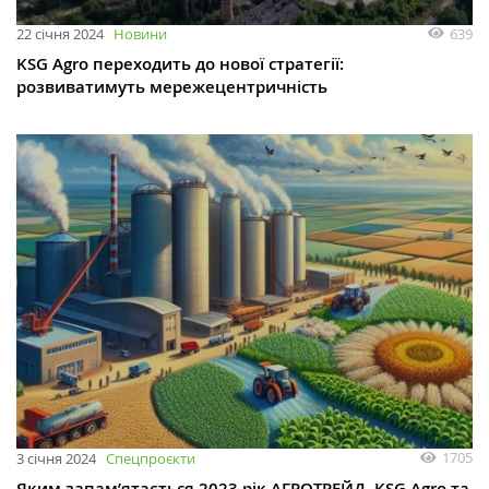
639
22 січня 2024
Новини
KSG Agro переходить до нової стратегії:
розвиватимуть мережецентричність
1705
3 січня 2024
Спецпроєкти
Яким запам’ятається 2023 рік АГРОТРЕЙД, KSG Agro та