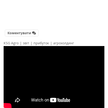
Коментувати
|
|
|
KSG Аgro
звіт
прибуток
агрохолдинг