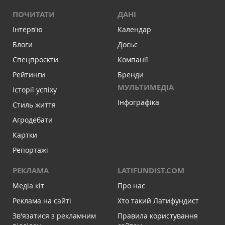
ПОЧИТАТИ
ДАНІ
Інтервʼю
Календар
Блоги
Досьє
Спецпроєкти
Компанії
Рейтинги
Бренди
МУЛЬТИМЕДІА
Історії успіху
Інфографіка
Стиль життя
Агродебати
Картки
Репортажі
РЕКЛАМА
LATIFUNDIST.COM
Медіа кіт
Про нас
Реклама на сайті
Хто такий Латифундист
Зв'язатися з рекламним
Правила користування