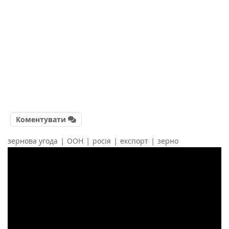
Коментувати
|
|
|
|
зернова угода
ООН
росія
експорт
зерно