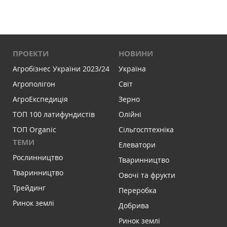
ПРОЕКТИ
НОВИНИ
Агробізнес України 2023/24
Україна
Агрополігон
Світ
АгроЕкспедиція
Зерно
ТОП 100 латифундистів
Олійні
ТОП Organic
Сільгосптехніка
ТЕМИ
Елеватори
Рослинництво
Тваринництво
Тваринництво
Овочі та фрукти
Трейдинг
Переробка
Ринок землі
Добрива
Ринок землі