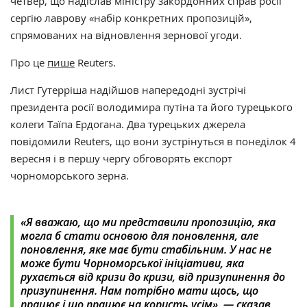
четвер, що надіслав міністру закордонних справ росії
сергію лаврову «набір конкретних пропозицій»,
спрямованих на відновлення зернової угоди.
Про це
пише
Reuters.
Лист Гутерріша надійшов напередодні зустрічі
президента росії володимира путіна та його турецького
колеги Таїпа Ердогана. Два турецьких джерела
повідомили Reuters, що вони зустрінуться в понеділок 4
вересня і в першу чергу обговорять експорт
чорноморського зерна.
«Я вважаю, що ми представили пропозицію, яка
могла б стати основою для поновлення, але
поновлення, яке має бути стабільним. У нас не
може бути Чорноморської ініціативи, яка
рухається від кризи до кризи, від призупинення до
призупинення. Нам потрібно мати щось, що
працює і що працює на користь усім», — сказав