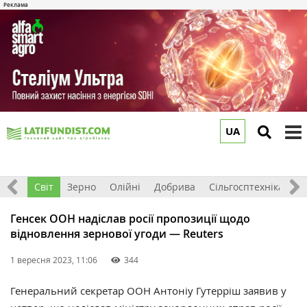
UA
to
m
ація
Світ
Зерно
Олійні
Добрива
Сільгосптехніка
П
Генсек ООН надіслав росії пропозиції щодо
відновлення зернової угоди — Reuters
1 вересня 2023, 11:06
344
Генеральний секретар ООН Антоніу Гутерріш заявив у