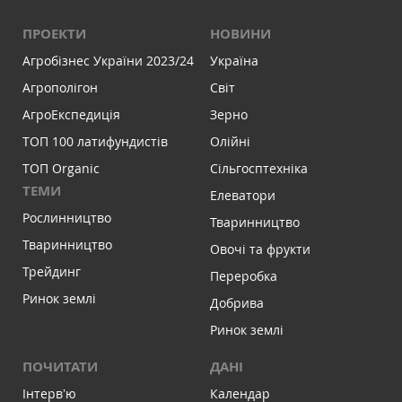
ПРОЕКТИ
НОВИНИ
Агробізнес України 2023/24
Україна
Агрополігон
Світ
АгроЕкспедиція
Зерно
ТОП 100 латифундистів
Олійні
ТОП Organic
Сільгосптехніка
ТЕМИ
Елеватори
Рослинництво
Тваринництво
Тваринництво
Овочі та фрукти
Трейдинг
Переробка
Ринок землі
Добрива
Ринок землі
ПОЧИТАТИ
ДАНІ
Інтервʼю
Календар