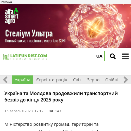
UA
to
m
Все
Україна
Євроінтеграція
Світ
Зерно
Олійні
До
Україна та Молдова продовжили транспортний
безвіз до кінця 2025 року
15 вересня 2023, 17:12
143
Міністерство розвитку громад, територій та