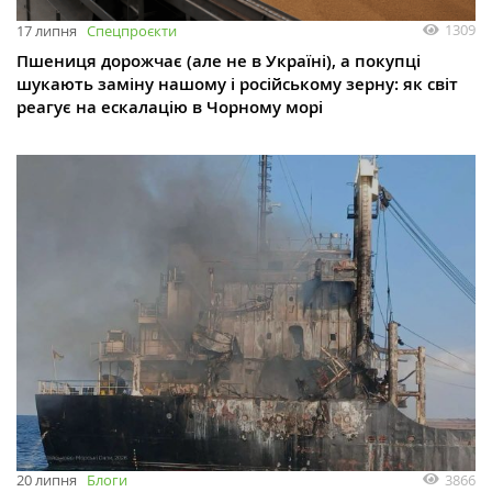
1309
17 липня
Спецпроєкти
Пшениця дорожчає (але не в Україні), а покупці
шукають заміну нашому і російському зерну: як світ
реагує на ескалацію в Чорному морі
3866
20 липня
Блоги