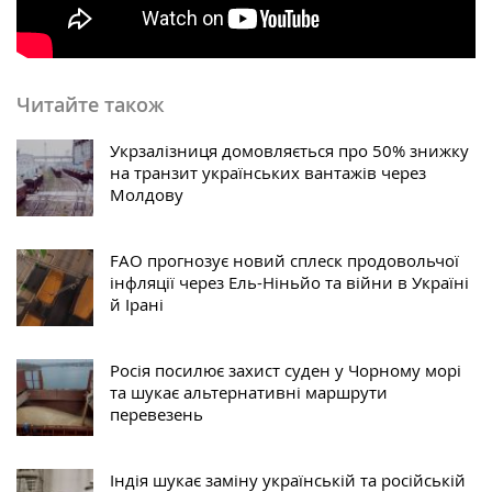
Читайте також
Укрзалізниця домовляється про 50% знижку
на транзит українських вантажів через
Молдову
FAO прогнозує новий сплеск продовольчої
інфляції через Ель-Ніньйо та війни в Україні
й Ірані
Росія посилює захист суден у Чорному морі
та шукає альтернативні маршрути
перевезень
Індія шукає заміну українській та російській