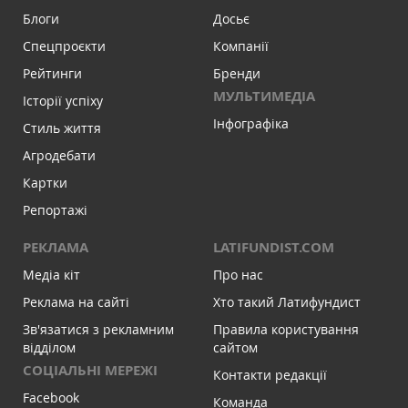
Блоги
Досьє
Спецпроєкти
Компанії
Рейтинги
Бренди
МУЛЬТИМЕДІА
Історії успіху
Інфографіка
Стиль життя
Агродебати
Картки
Репортажі
РЕКЛАМА
LATIFUNDIST.COM
Медіа кіт
Про нас
Реклама на сайті
Хто такий Латифундист
Зв'язатися з рекламним
Правила користування
відділом
сайтом
СОЦІАЛЬНІ МЕРЕЖІ
Контакти редакції
Facebook
Команда